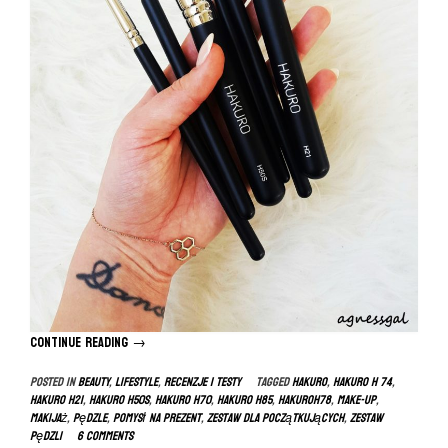
Continue reading
“Pędzle
→
HAKURO
Posted in
BEAUTY
,
LIFESTYLE
,
RECENZJE I TESTY
Tagged
hakuro
,
hakuro h 74
,
opinie”
hakuro h21
,
hakuro h50s
,
hakuro h70
,
hakuro h85
,
hakuroh78
,
make-up
,
makijaż
,
pędzle
,
pomysł na prezent
,
zestaw dla początkujących
,
zestaw
pędzli
6 Comments