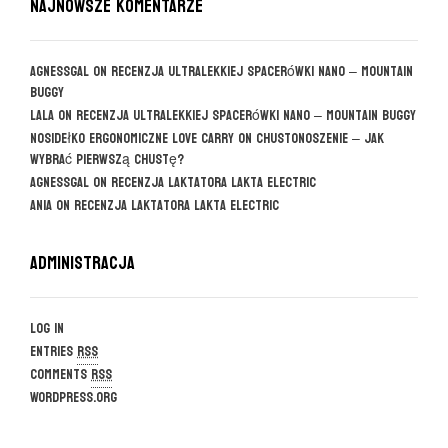
NAJNOWSZE KOMENTARZE
agnessgal
on
Recenzja ultralekkiej spacerówki Nano – Mountain
Buggy
Lala
on
Recenzja ultralekkiej spacerówki Nano – Mountain Buggy
Nosidełko ergonomiczne Love Carry
on
CHUSTONOSZENIE – jak
wybrać pierwszą chustę?
agnessgal
on
Recenzja laktatora Lakta Electric
Ania
on
Recenzja laktatora Lakta Electric
Administracja
Log in
Entries
RSS
Comments
RSS
WordPress.org