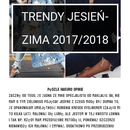
TRENDY JESIEŃ-
ZIMA 2017/2018
Pędzle HAKURO opinie
Zacznę od tego, że żadna ze mnie specjalista od makijażu. Ba, nie
mam o tym zielonego pojęcia! Jedyne z czego mogę być dumna to,
że opanowałam umiejętność robienia kresek eyelinerem (zajęło mi
to kilka lat). Malować się lubię, ale jestem w tej kwestii leniwa
i tak np. rzęsy mam przedłużone metodą 1:1, ponieważ szczerze
nienawidzę ich malować i zmywać. Dodatkowo po przebudzeniu