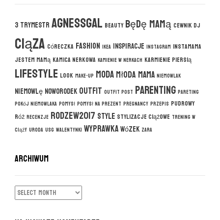
agnessgal
będę mamą
3 trymestr
beauty
cewnik DJ
ciąza
fashion
inspiracje
córeczka
instamama
ikea
instagram
jestem mamą
kamica nerkowa
karmienie piersią
kamienie w nerkach
lifestyle
moda
młoda mama
look
make-up
niemowlak
parenting
outfit
niemowlę
noworodek
outfit post
pareting
pudrowy
pokój niemowlaka
pomysł
pomysł na prezent
pregnancy
przepis
rodzew2017
style
róż
stylizacje ciążowe
recenzje
trening w
wyprawka
wózek
ciąży
uroda
usg
walentynki
zara
ARCHIWUM
ARCHIWUM