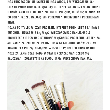
mój narzeczony nie ucieka na mój widok, a w wakacje unikam
efektu pandy (roztapiający się od temperatury czy wody tusz).
O nakładaniu cieni nie mam zielonego pojęcia, choć się staram. Na
co dzień raczej maluję się podkładem, bronzerem i podkreślam
brwi.
Można pomyśleć w czym problem, internet pełen jest filmików i
tutoriali, nauczenie się więc “wieczorowego makijażu dla
brunetek” nie powinno stanowić większego problemu. Jestem za,
ale zanim zaczniesz zaopatrz się w kilku pomocników. Zestaw
idealny dla początkujących – czyli 6 pędzli od firmy Hakuro.
Może za jakiś czas będę w stanie pokazać Wam czego się
nauczyłam i zobaczycie na blogu jakiś wieczorowy makijaż.