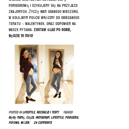
pomidorową i szykujemy się na przyjazd
znajomych. Życzę Wam udanego wieczoru.
W kolejnym poście wrócimy do obiecanego
tematu – walentynek. Oraz odpowiem na
Wasze pytania.
Zostaw ślad po sobie,
będzie mi miło!
Posted in
LIFESTYLE
,
RECENZJE I TESTY
Tagged
będę mamą
,
ciąza
,
instagram
,
lifestyle
,
poduszka
,
połowa
,
wózek
24 Comments