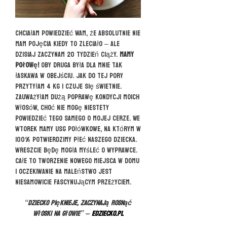
Chciałam powiedzieć Wam, że absolutnie nie
mam pojęcia kiedy to zleciało – ale
dzisiaj zaczynam 20 tydzień ciąży.
Mamy
połowę!
Oby druga była dla mnie tak
łaskawa w obejściu. Jak do tej pory
przytyłam 4 kg i czuje się świetnie.
Zauważyłam dużą poprawę kondycji moich
włosów, choć nie mogę niestety
powiedzieć tego samego o mojej cerze. We
wtorek mamy USG połówkowe, na którym w
100% potwierdzimy płeć naszego dziecka.
Wreszcie będę mogła myśleć o wyprawce.
Całe to tworzenie nowego miejsca w domu
i oczekiwanie na maleństwo jest
niesamowicie fascynującym przeżyciem.
“Dziecko pięknieje, zaczynają rosnąć
włoski na głowie” –
edziecko.pl