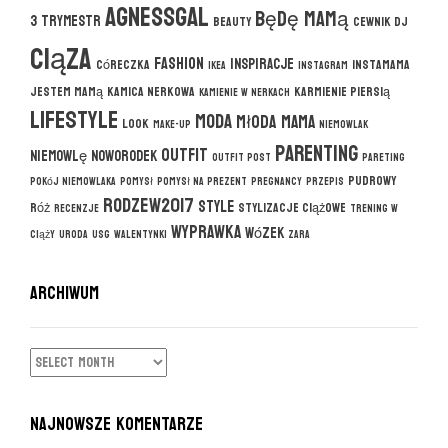
agnessgal
będę mamą
3 trymestr
beauty
cewnik DJ
ciąza
fashion
inspiracje
córeczka
instamama
ikea
instagram
jestem mamą
kamica nerkowa
karmienie piersią
kamienie w nerkach
lifestyle
moda
młoda mama
look
make-up
niemowlak
parenting
outfit
niemowlę
noworodek
outfit post
pareting
pudrowy
pokój niemowlaka
pomysł
pomysł na prezent
pregnancy
przepis
rodzew2017
style
róż
stylizacje ciążowe
recenzje
trening w
wyprawka
wózek
ciąży
uroda
usg
walentynki
zara
ARCHIWUM
ARCHIWUM
NAJNOWSZE KOMENTARZE