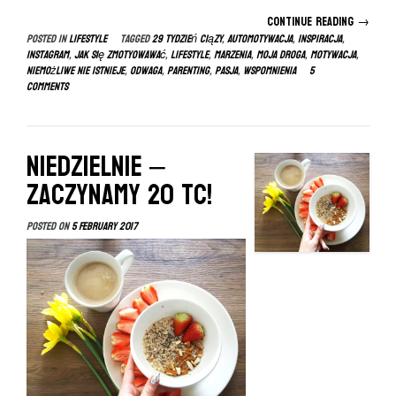
Continue reading
“Mamy
→
Posted in
LIFESTYLE
Tagged
29 tydzień ciązy
,
automotywacja
,
inspiracja
,
to
instagram
,
jak się zmotyowawać
,
lifestyle
,
marzenia
,
moja droga
,
motywacja
,
na
niemożliwe nie istnieje
,
odwaga
,
parenting
,
pasja
,
wspomnienia
5
co
Comments
się
odważy
Niedzielnie –
zaczynamy 20 tc!
Posted on
5 February 2017