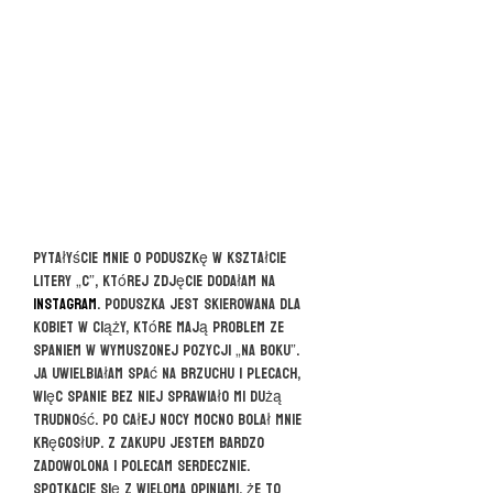
Pytałyście mnie o poduszkę w kształcie
litery „C”, której zdjęcie dodałam na
instagram
. Poduszka jest skierowana dla
kobiet w ciąży, które mają problem ze
spaniem w wymuszonej pozycji „na boku”.
Ja uwielbiałam spać na brzuchu i plecach,
więc spanie bez niej sprawiało mi dużą
trudność. Po całej nocy mocno bolał mnie
kręgosłup. Z zakupu jestem bardzo
zadowolona i polecam serdecznie.
Spotkacie się z wieloma opiniami, że to