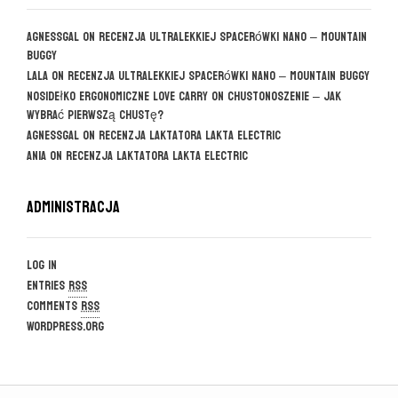
agnessgal
on
Recenzja ultralekkiej spacerówki Nano – Mountain
Buggy
Lala
on
Recenzja ultralekkiej spacerówki Nano – Mountain Buggy
Nosidełko ergonomiczne Love Carry
on
CHUSTONOSZENIE – jak
wybrać pierwszą chustę?
agnessgal
on
Recenzja laktatora Lakta Electric
Ania
on
Recenzja laktatora Lakta Electric
Administracja
Log in
Entries
RSS
Comments
RSS
WordPress.org