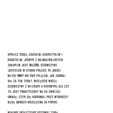
Oprócz mebli, ciuchów, kosmetyków i
dodatków, jednym z najważniejszych
zakupów jest
wózek
. Dziewczyny,
jesteście w stanie polecić mi jakieś
wózki
3w1
? Nie mam pojęcia, jak zabrać
się za ten temat. Wszędzie widzę
dziewczyny z wózkami 3-kołowymi, ale czy
to jest praktyczne? Na co zwrócić
uwagę, czym się kierować przy wyborze?
Będę bardzo wdzięczna za pomoc.
Właśnie skończyłam gotować zupę