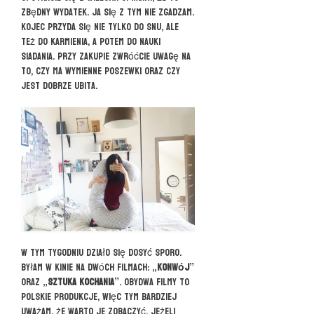
zbędny wydatek. Ja się z tym nie zgadzam.
Kojec przyda się nie tylko do snu, ale
też do karmienia, a potem do nauki
siadania. Przy zakupie zwróćcie uwagę na
to, czy ma wymienne poszewki oraz czy
jest dobrze ubita.
W tym tygodniu działo się dosyć sporo.
Byłam w kinie na dwóch filmach:
„Konwój”
oraz
„Sztuka kochania”
. Obydwa filmy to
polskie produkcje, więc tym bardziej
uważam, że warto je zobaczyć. Jeżeli