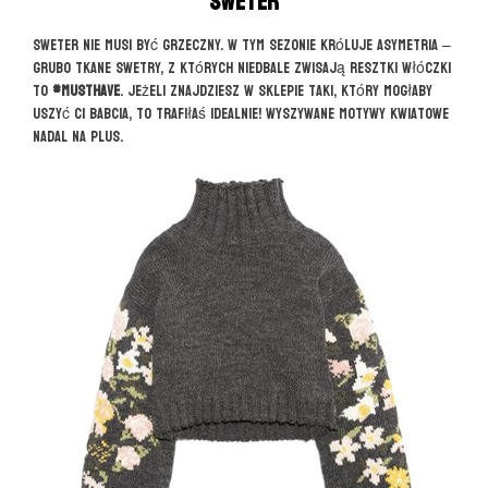
Sweter
Sweter nie musi być grzeczny. W tym sezonie króluje asymetria –
grubo tkane swetry, z których niedbale zwisają resztki włóczki
to
#musthave
. Jeżeli znajdziesz w sklepie taki, który mogłaby
uszyć Ci babcia, to trafiłaś idealnie! Wyszywane motywy kwiatowe
nadal na plus.