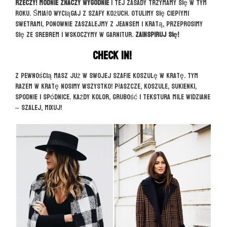
rzeczy! Modnie znaczy wygodnie
i tej zasady trzymamy się w tym
roku. Śmiało wyciągaj z szafy kożuch. Otulimy się ciepłymi
swetrami, ponownie zaszalejmy z jeansem i kratą, przeprosimy
się ze srebrem i wskoczymy w garnitur.
Zainspiruj się!
Check in!
Z pewnością masz już w swojej szafie koszulę w kratę. Tym
razem w kratę nosimy wszystko! Płaszcze, koszule, sukienki,
spodnie i spódnice. Każdy kolor, grubość i tekstura mile widziane
– szalej, mixuj!