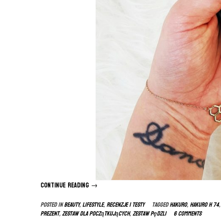
Continue reading
“Pędzle
→
HAKURO
Posted in
BEAUTY
,
LIFESTYLE
,
RECENZJE I TESTY
Tagged
hakuro
,
hakuro h 74
opinie”
prezent
,
zestaw dla początkujących
,
zestaw pędzli
6 Comments