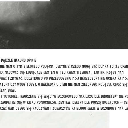
Pędzle HAKURO opinie
, nie mam o tym zielonego pojęcia! Jedyne z czego mogę być dumna to, że opa
t). Malować się lubię, ale jestem w tej kwestii leniwa i tak np. rzęsy mam
lować i zmywać. Dodatkowo po przebudzeniu mój narzeczony nie ucieka na mó
tury czy wody tusz). O nakładaniu cieni nie mam zielonego pojęcia, choć się
ślam brwi.
i tutoriali, nauczenie się więc “wieczorowego makijażu dla brunetek” nie p
 zaopatrz się w kilku pomocników. Zestaw idealny dla początkujących – cz
azać Wam czego się nauczyłam i zobaczycie na blogu jakiś wieczorowy makija