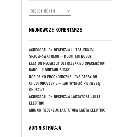
ARCHIWUM
NAJNOWSZE KOMENTARZE
agnessgal
on
Recenzja ultralekkiej
spacerówki Nano – Mountain Buggy
Lala
on
Recenzja ultralekkiej spacerówki
Nano – Mountain Buggy
Nosidełko ergonomiczne Love Carry
on
CHUSTONOSZENIE – jak wybrać pierwszą
chustę?
agnessgal
on
Recenzja laktatora Lakta
Electric
Ania
on
Recenzja laktatora Lakta Electric
Administracja