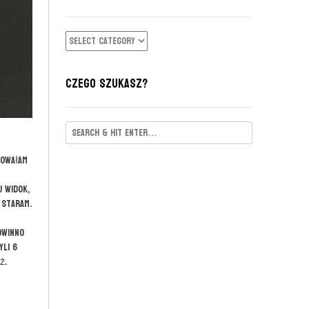
CZY
KATEGORIE
CZEGO SZUKASZ?
nowałam
j widok,
 staram.
owinno
yli 6
ż.