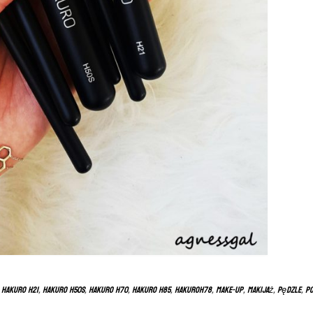
,
hakuro h21
,
hakuro h50s
,
hakuro h70
,
hakuro h85
,
hakuroh78
,
make-up
,
makijaż
,
pędzle
,
po