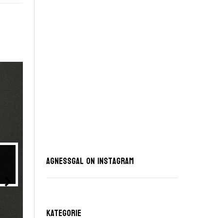
Pierwszy tydz
AgnessGal on Instagram
KATEGORIE