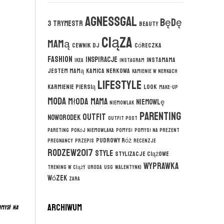
agnessgal
będę
3 trymestr
beauty
ciąza
mamą
cewnik DJ
córeczka
fashion
inspiracje
instamama
ikea
instagram
jestem mamą
kamica nerkowa
kamienie w nerkach
lifestyle
karmienie piersią
look
make-up
moda
młoda mama
niemowlę
niemowlak
parenting
outfit
noworodek
outfit post
pareting
pokój niemowlaka
pomysł
pomysł na prezent
pudrowy róż
pregnancy
przepis
recenzje
rodzew2017
style
stylizacje ciążowe
wyprawka
trening w ciąży
uroda
usg
walentynki
wózek
zara
ARCHIWUM
mysł na