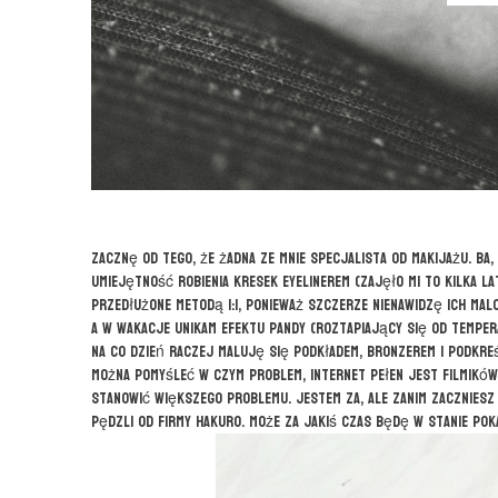
Zacznę od tego, że żadna ze mnie specjalista od makijażu. Ba
umiejętność robienia kresek eyelinerem (zajęło mi to kilka la
przedłużone metodą 1:1, ponieważ szczerze nienawidzę ich ma
a w wakacje unikam efektu pandy (roztapiający się od tempera
Na co dzień raczej maluję się podkładem, bronzerem i podkre
Można pomyśleć w czym problem, internet pełen jest filmików 
stanowić większego problemu. Jestem za, ale zanim zaczniesz
pędzli od firmy Hakuro. Może za jakiś czas będę w stanie pok