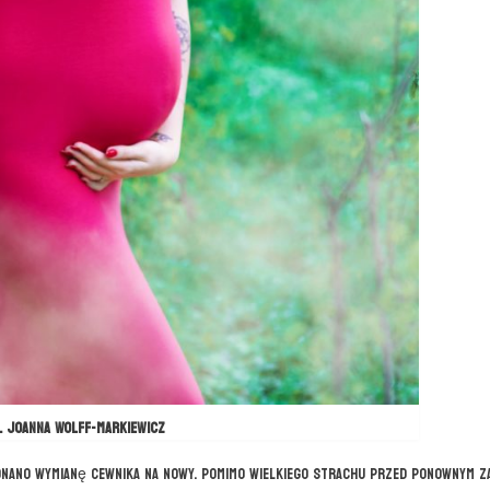
. Joanna Wolff-Markiewicz
onano wymianę cewnika na nowy. Pomimo wielkiego strachu przed ponownym za