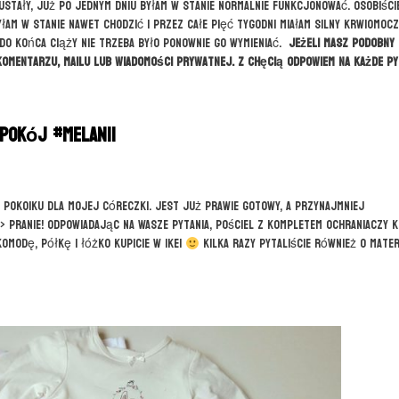
 ustały, już po jednym dniu byłam w stanie normalnie funkcjonować. Osobiści
łam w stanie nawet chodzić i przez całe pięć tygodni miałam silny krwiomocz
do końca ciąży nie trzeba było ponownie go wymieniać.
Jeżeli masz podobny
komentarzu, mailu lub wiadomości prywatnej. Z chęcią odpowiem na każde py
Pokój #Melanii
d pokoiku dla mojej córeczki. Jest już prawie gotowy, a przynajmniej
 pranie! Odpowiadając na Wasze pytania, pościel z kompletem ochraniaczy k
komodę, półkę i łóżko kupicie w Ikei
Kilka razy pytaliście również o mater