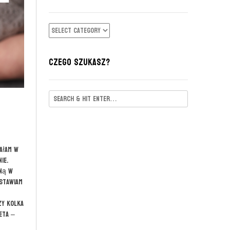
KATEGORIE
CZEGO SZUKASZ?
ałam w
ie.
oną w
 stawiam
zy kolka
eta –