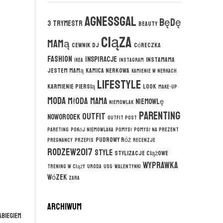
agnessgal
będę
3 trymestr
beauty
ciąza
mamą
cewnik DJ
córeczka
fashion
inspiracje
instamama
ikea
instagram
jestem mamą
kamica nerkowa
kamienie w nerkach
lifestyle
karmienie piersią
look
make-up
moda
młoda mama
niemowlę
niemowlak
parenting
outfit
noworodek
outfit post
pareting
pokój niemowlaka
pomysł
pomysł na prezent
pudrowy róż
pregnancy
przepis
recenzje
rodzew2017
style
stylizacje ciążowe
wyprawka
trening w ciąży
uroda
usg
walentynki
wózek
zara
ARCHIWUM
biegiem