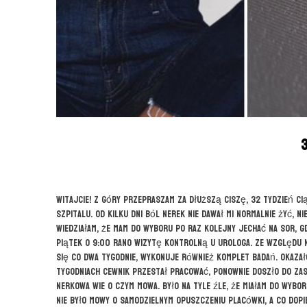
Witajcie! Z góry przepraszam za dłuższą ciszę, 32 tydzień ci
szpitalu. Od kilku dni ból nerek nie dawał mi normalnie żyć, ni
Wiedziałam, że mam do wyboru po raz kolejny jechać na SOR, g
piątek o 9:00 rano wizytę kontrolną u urologa. Ze względu n
się co dwa tygodnie, wykonuje również komplet badań. Okazało 
tygodniach cewnik przestał pracować, ponownie doszło do zas
nerkowa wie o czym mowa. Było na tyle źle, że miałam do wybo
nie było mowy o samodzielnym opuszczeniu placówki, a co dop