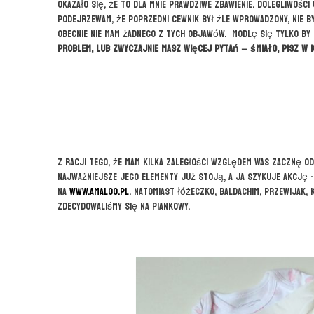
okazało się, że to dla mnie prawdziwe zbawienie. Dolegliwości
podejrzewam, że poprzedni cewnik był źle wprowadzony, nie by
Obecnie nie mam żadnego z tych objawów. Modlę się tylko by 
problem, lub zwyczajnie masz więcej pytań – śmiało, pisz w 
Z racji tego, że mam kilka zaległości względem Was zacznę o
najważniejsze jego elementy już stoją, a ja szykuje akcję ->
na
www.amaloo.pl
. Natomiast łóżeczko, baldachim, przewijak, 
zdecydowaliśmy się na piankowy.