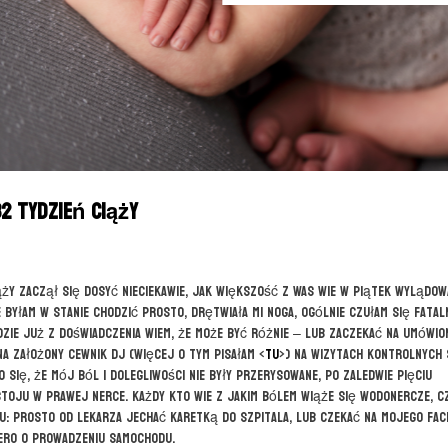
32 tydzień ciąży
ąży zaczął się dosyć nieciekawie, jak większość z Was wie w piątek wylądow
e byłam w stanie chodzić prosto, drętwiała mi noga, ogólnie czułam się fataln
dzie już z doświadczenia wiem, że może być różnie – lub zaczekać na umówi
a założony cewnik DJ (więcej o tym pisałam <
TU
>) na wizytach kontrolnych
się, że mój ból i dolegliwości nie były przerysowane, po zaledwie pięciu
toju w prawej nerce. Każdy kto wie z jakim bólem wiąże się wodonercze, c
ru: prosto od lekarza jechać karetką do szpitala, lub czekać na mojego fac
iero o prowadzeniu samochodu.