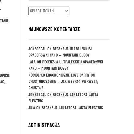
e
.
ARCHIWUM
tanie.
NAJNOWSZE KOMENTARZE
agnessgal
on
Recenzja ultralekkiej
spacerówki Nano – Mountain Buggy
Lala
on
Recenzja ultralekkiej spacerówki
Nano – Mountain Buggy
Nosidełko ergonomiczne Love Carry
on
upicie
CHUSTONOSZENIE – jak wybrać pierwszą
ac,
chustę?
agnessgal
on
Recenzja laktatora Lakta
Electric
Ania
on
Recenzja laktatora Lakta Electric
Administracja