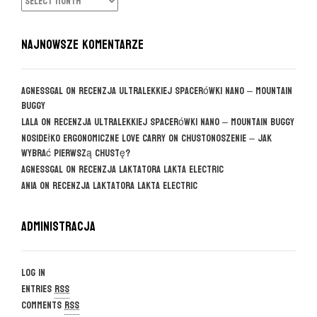
NAJNOWSZE KOMENTARZE
agnessgal
on
Recenzja ultralekkiej spacerówki Nano – Mountain
Buggy
Lala
on
Recenzja ultralekkiej spacerówki Nano – Mountain Buggy
Nosidełko ergonomiczne Love Carry
on
CHUSTONOSZENIE – jak
wybrać pierwszą chustę?
agnessgal
on
Recenzja laktatora Lakta Electric
Ania
on
Recenzja laktatora Lakta Electric
Administracja
Log in
Entries
RSS
Comments
RSS