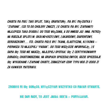
Chusta ma mieć taki splot, taką gramaturę, ma być mięciutka i
“złamana”. (Co to do cholery znaczy, że chusta ma być złamana?)
Najlepsza taka długość do tego wiązania, a do innego już inna. Patrzę
na rodzaje splotów: skośno-krzyżowy, żakardowy, diamentowy,
serduszkowy… itd. Chusta może być tkana, elastyczna, kółkowa –
pierwsza to najlepiej “pasiak”. Do tego wszędzie informację, że
sama się tego nie nauczę, najlepiej spotkać się z certyfikowanym
doradcą chustonoszenia. Na grupach sprzedażowych, gdzie sprzedaje
się wykochane i złamane chusty, zobaczyłam ceny typu 800 zł-2000 zł
za kawałek materiału.
Zrobiło mi się gorąco. Wyłączyłam wszystko co miałam otwarte.
Nie dam rady, to jest jakaś sekta – pomyślałam.