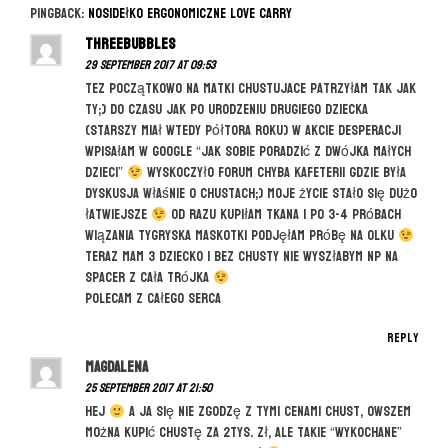
Pingback:
Nosidełko ergonomiczne Love Carry
a
v
ThreeBubbles
29 September 2017 at 09:53
i
Tez początkowo na matki chustujace patrzyłam tak jak
g
Ty;) do czasu jak po urodzeniu drugiego dziecka
a
(starszy miał wtedy półtora roku) w akcie desperacji
wpisałam w Google “jak sobie poradzić z dwójka małych
t
dzieci”
wyskoczyło forum chyba kafeterii gdzie była
i
dyskusja właśnie o chustach;) Moje życie stało się dużo
o
łatwiejsze
Od razu kupiłam tkana i po 3-4 próbach
wiązania Tygryska maskotki podjęłam próbę na Olku
n
teraz mam 3 dziecko i bez chusty nie wyszłabym np na
spacer z cała trójka
Polecam z całego serca
Reply
Magdalena
25 September 2017 at 21:50
Hej
a ja się nie zgodzę z tymi cenami chust, owszem
można kupić chustę za 2tys. zł, ale takie “wykochane”