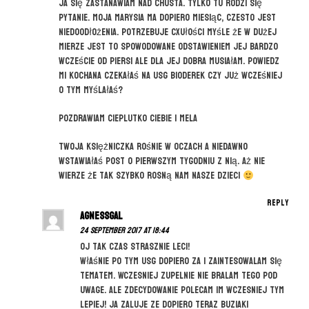
Ja się zastanawiam nad chusta. Tylko tu rodzi się
pytanie. Moja Marysia ma dopiero miesiąc, czesto jest
niedoodłożenia. Potrzebuje cxułości myśle że w dużej
mierze jest to spowodowane odstawieniem jej bardzo
wczeście od piersi ale dla jej dobra musiałam. Powiedz
mi kochana czekałaś na usg bioderek czy już wcześniej
o tym myślałaś?
Pozdrawiam cieplutko Ciebie i Mela
Twoja księżniczka rośnie w oczach a niedawno
wstawiałaś post o pierwszym tygodniu z nią. Aż nie
wierze że tak szybko rosną nam nasze dzieci
Reply
agnessgal
24 September 2017 at 18:44
Oj tak czas strasznie leci!
Właśnie po tym usg dopiero za i zaintesowalam się
tematem. Wczesniej zupelnie nie bralam tego pod
uwage. Ale zdecydowanie polecam im wczesniej tym
lepiej! Ja zaluje ze dopiero teraz buziaki