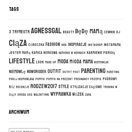
Tags
agnessgal
będę mamą
3 trymestr
beauty
cewnik DJ
ciąza
fashion
inspiracje
córeczka
instamama
ikea
instagram
jestem mamą
kamica nerkowa
karmienie piersią
kamienie w nerkach
lifestyle
moda
młoda mama
look
make-up
niemowlak
parenting
outfit
niemowlę
noworodek
outfit post
pareting
pudrowy
pokój niemowlaka
pomysł
pomysł na prezent
pregnancy
przepis
rodzew2017
style
róż
stylizacje ciążowe
recenzje
trening w
wyprawka
wózek
ciąży
uroda
usg
walentynki
zara
ARCHIWUM
ARCHIWUM