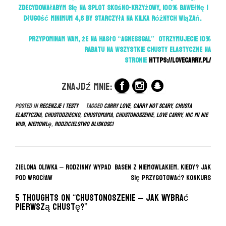
zdecydowałabym się na splot skośno-krzyżowy, 100% bawełnę i
długość minimum 4,6 by starczyła na kilka różnych wiązań.
Przypominam Wam, że na hasło “agnessgal” otrzymujecie 10%
rabatu na wszystkie chusty elastyczne na
stronie
https://lovecarry.pl/
Znajdź mnie:
Posted in
RECENZJE I TESTY
Tagged
carry love
,
carry not scary
,
chusta
elastyczna
,
chustodziecko
,
chustomama
,
chustonoszenie
,
love carry
,
nic mi nie
wisi
,
niemowlę
,
rodzicielstwo bliskosci
P
Zielona Oliwka – rodzinny wypad
Basen z niemowlakiem. Kiedy? Jak
o
pod Wrocław
się przygotować? KONKURS
s
5 thoughts on “
CHUSTONOSZENIE – jak wybrać
t
pierwszą chustę?
”
n