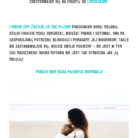
Zdecydowałam się na chustę od
Love&Carry
I wiecie co? Żałuje, że tak późno!
Pokochałam nosić Melanię,
dzięki chuście mogę odkurzać, wieszać pranie i gotować. Ona ma
zaspokojoną potrzebę bliskości i pomagamy jej bioderkom. Także
nie zastanawiajcie się, noście swoje pociechy – bo jest w tym
coś magicznego. Nauka motania nie jest tak straszna jak ją
malują!
Pokaże Wam kilka pięknych inspiracji