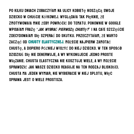
Po kilku dniach zobaczyłam na ulicy kobietę noszącą swoje
dziecko w chuście kółkowej. Wyglądała TAK pięknie, że
zmotywowała mnie żeby powrócić do tematu. Ponownie w google
wpisałam frazę “
Jak wybrać pierwszą
chustę?
” i na całe szczęście
zdecydowałam się szperać do skutku. Przeczytałam, że warto
zacząć od
chusty elastycznej
.
Możecie najpierw zamotać
chustę, a dopiero później włożyć do niej dziecko. W ten sposób
dzidziuś się nie denerwuje, a Wy wykonujecie jedno proste
wiązanie. Chusta elastyczna nie kosztuje wiele, a Wy możecie
sprawdzić jak Wasze dziecko reaguje na ten rodzaj bliskości.
Chusta ma jeden wymiar, nie wybieracie w niej splotu, więc
sprawa jest o wiele prostsza.