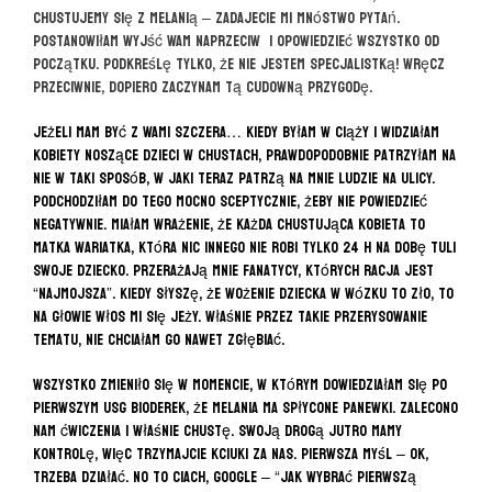
chustujemy się z Melanią – zadajecie mi mnóstwo pytań.
Postanowiłam wyjść Wam naprzeciw i opowiedzieć wszystko od
początku. Podkreślę tylko, że nie jestem specjalistką! Wręcz
przeciwnie, dopiero zaczynam tą cudowną przygodę.
Jeżeli mam być z Wami szczera… Kiedy byłam w ciąży i widziałam
kobiety noszące dzieci w chustach, prawdopodobnie patrzyłam na
nie w taki sposób, w jaki teraz patrzą na mnie ludzie na ulicy.
Podchodziłam do tego mocno sceptycznie, żeby nie powiedzieć
negatywnie. Miałam wrażenie, że każda chustująca kobieta to
matka wariatka, która nic innego nie robi tylko 24 h na dobę tuli
swoje dziecko. Przerażają mnie fanatycy, których racja jest
“najmojsza”. Kiedy słyszę, że wożenie dziecka w wózku to zło, to
na głowie włos mi się jeży. Właśnie przez takie przerysowanie
tematu, nie chciałam go nawet zgłębiać.
Wszystko zmieniło się w momencie, w którym dowiedziałam się po
pierwszym USG bioderek, że Melania ma spłycone panewki. Zalecono
nam ćwiczenia i właśnie chustę. Swoją drogą jutro mamy
kontrolę, więc trzymajcie kciuki za nas. Pierwsza myśl – ok,
trzeba działać. No to ciach, google – “Jak wybrać pierwszą