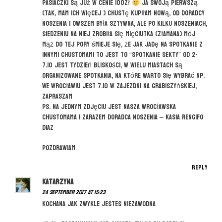
pasiaczki są już w cenie 100zł
Ja swoją pierwszą
(tak, mam ich więcej ) chustę kupiłam nową, od doradcy
noszenia i owszem była sztywna, ale po kilku noszeniach,
siedzeniu na niej zrobiła się mięciutka (złamana) mój
mąż do tej pory śmieje się, że jak jadę na spotkanie z
innymi chustomami to jest to “spotkanie sekty” od 2-
7.10 jest tydzień bliskości, w wielu miastach są
organizowane spotkania, na które warto się wybrać np.
We Wrocławiu jest 7.10 w Zajezdni na Grabiszyńskiej,
zapraszam
Ps. Na jednym zdjęciu jest nasza wrocławska
chustomama i zarazem doradca noszenia – Kasia Rengifo
Diaz
Pozdrawiam
Reply
Katarzyna
24 September 2017 at 15:23
Kochana jak zwykle jestes niezawodna