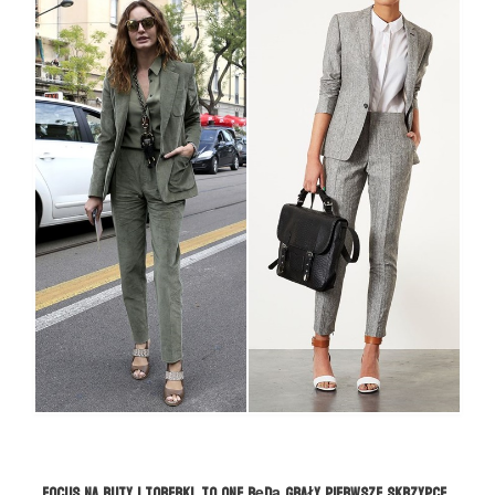
FOCUS na buty i torebki, to one będą grały pierwsze skrzypce.