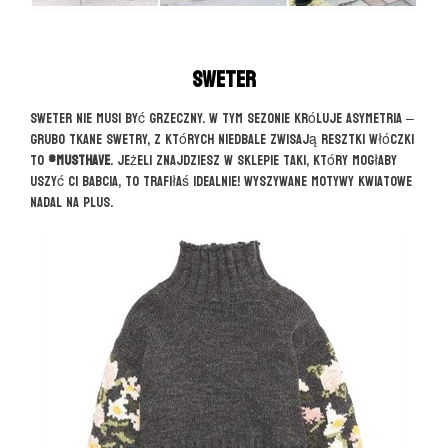
Sweter
Sweter nie musi być grzeczny. W tym sezonie króluje asymetria –
grubo tkane swetry, z których niedbale zwisają resztki włóczki
to
#musthave
. Jeżeli znajdziesz w sklepie taki, który mogłaby
uszyć Ci babcia, to trafiłaś idealnie! Wyszywane motywy kwiatowe
nadal na plus.