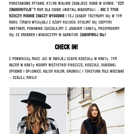
Podstawowe pytanie, które właśnie zadajesz sobie w głowie.
“Czy
zbankrutuje”?
Mam dla Ciebie świetną wiadomość –
nic z tych
rzeczy! Modnie znaczy wygodnie
i tej zasady trzymamy się w tym
roku. Śmiało wyciągaj z szafy kożuch. Otulimy się ciepłymi
swetrami, ponownie zaszalejmy z jeansem i kratą, przeprosimy
się ze srebrem i wskoczymy w garnitur.
Zainspiruj się!
Check in!
Z pewnością masz już w swojej szafie koszulę w kratę. Tym
razem w kratę nosimy wszystko! Płaszcze, koszule, sukienki,
spodnie i spódnice. Każdy kolor, grubość i tekstura mile widziane
– szalej, mixuj!