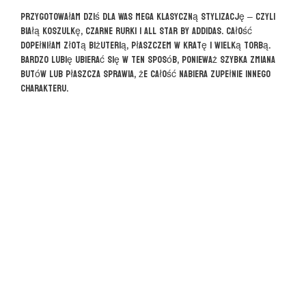
Przygotowałam dziś dla Was mega klasyczną stylizację – czyli
białą koszulkę, czarne rurki i all star by addidas. Całość
dopełniłam złotą biżuterią, płaszczem w kratę i wielką torbą.
Bardzo lubię ubierać się w ten sposób, ponieważ szybka zmiana
butów lub płaszcza sprawia, że całość nabiera zupełnie innego
charakteru.