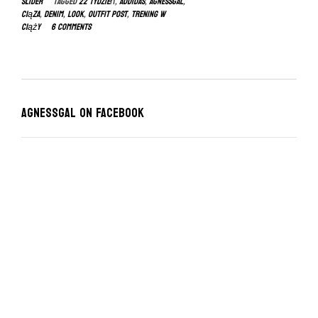
slider
Tagged
22 tydzień
,
addidas
,
agnessgal
,
ciąza
,
denim
,
look
,
outfit post
,
trening w
ciąży
6 Comments
Agnessgal on Facebook