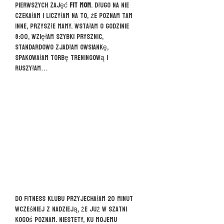
pierwszych zajęć
FIT MOM
. Długo na nie
czekałam i liczyłam na to, że poznam tam
inne, przyszłe mamy. Wstałam o godzinie
8:00, wzięłam szybki prysznic,
standardowo zjadłam owsiankę,
spakowałam torbę treningową i
ruszyłam…
Do fitness klubu przyjechałam 20 minut
wcześniej z nadzieją, że już w szatni
kogoś poznam. Niestety, ku mojemu