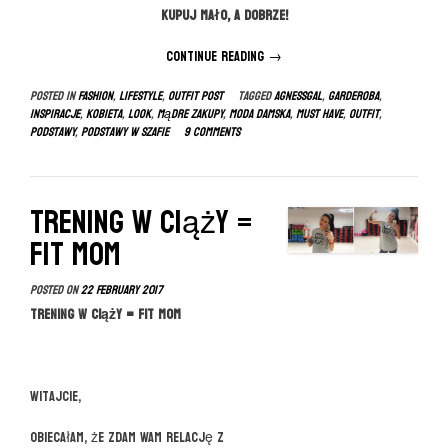
Kupuj mało, A DOBRZE!
Continue reading
“Podstawy
→
damskiej
Posted in
FASHION
,
LIFESTYLE
,
OUTFIT POST
Tagged
agnessgal
,
garderoba
,
garderoby”
inspiracje
,
kobieta
,
look
,
mądre zakupy
,
moda damska
,
must have
,
outfit
,
podstawy
,
podstawy w szafie
9 Comments
Trening w ciąży =
FIT MOM
Posted on
22 February 2017
Trening w ciąży = FIT MOM
Witajcie,
obiecałam, że zdam Wam relację z