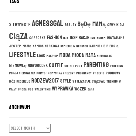
Tags
agnessgal
będę mamą
3 trymestr
beauty
cewnik DJ
ciąza
fashion
inspiracje
córeczka
instamama
ikea
instagram
jestem mamą
kamica nerkowa
karmienie piersią
kamienie w nerkach
lifestyle
moda
młoda mama
look
make-up
niemowlak
parenting
outfit
niemowlę
noworodek
outfit post
pareting
pudrowy
pokój niemowlaka
pomysł
pomysł na prezent
pregnancy
przepis
rodzew2017
style
róż
stylizacje ciążowe
recenzje
trening w
wyprawka
wózek
ciąży
uroda
usg
walentynki
zara
ARCHIWUM
ARCHIWUM