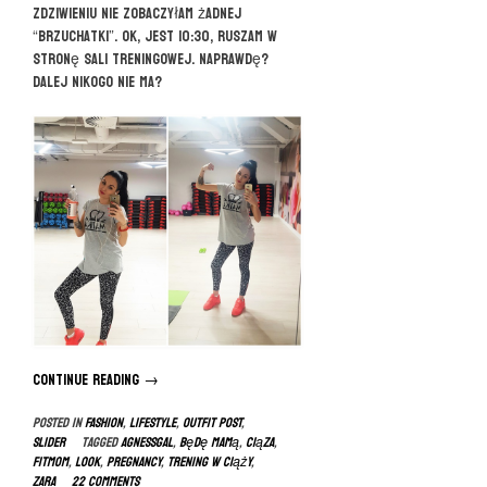
zdziwieniu nie zobaczyłam żadnej
“brzuchatki”. Ok, jest 10:30, ruszam w
stronę sali treningowej. Naprawdę?
Dalej nikogo nie ma?
Continue reading
“Trening
→
w
Posted in
FASHION
,
LIFESTYLE
,
OUTFIT POST
,
ciąży
slider
Tagged
agnessgal
,
będę mamą
,
ciąza
,
=
fitmom
,
look
,
pregnancy
,
trening w ciąży
,
FIT
zara
22 Comments