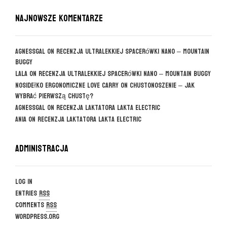
NAJNOWSZE KOMENTARZE
agnessgal
on
Recenzja ultralekkiej spacerówki Nano – Mountain
Buggy
Lala
on
Recenzja ultralekkiej spacerówki Nano – Mountain Buggy
Nosidełko ergonomiczne Love Carry
on
CHUSTONOSZENIE – jak
wybrać pierwszą chustę?
agnessgal
on
Recenzja laktatora Lakta Electric
Ania
on
Recenzja laktatora Lakta Electric
Administracja
Log in
Entries
RSS
Comments
RSS
WordPress.org