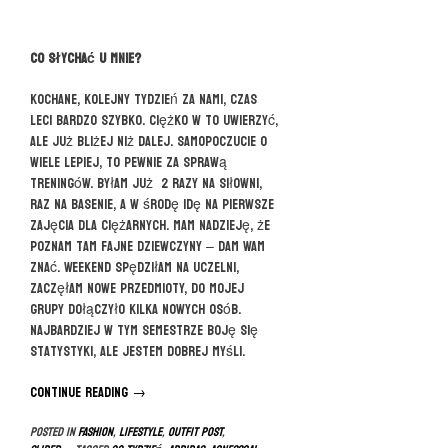
Co słychać u mnie?
Kochane, kolejny tydzień za nami, czas
leci bardzo szybko. Ciężko w to uwierzyć,
ale już bliżej niż dalej. Samopoczucie o
wiele lepiej, to pewnie za sprawą
treningów. Byłam już 2 razy na siłowni,
raz na basenie, a w środę idę na pierwsze
zajęcia dla ciężarnych. Mam nadzieję, że
poznam tam fajne dziewczyny – dam Wam
znać. Weekend spędziłam na uczelni,
zaczęłam nowe przedmioty, do mojej
grupy dołączyło kilka nowych osób.
Najbardziej w tym semestrze boję się
statystyki, ale jestem dobrej myśli.
Continue reading
“22
→
tydzień
Posted in
FASHION
,
LIFESTYLE
,
OUTFIT POST
,
ciąży”