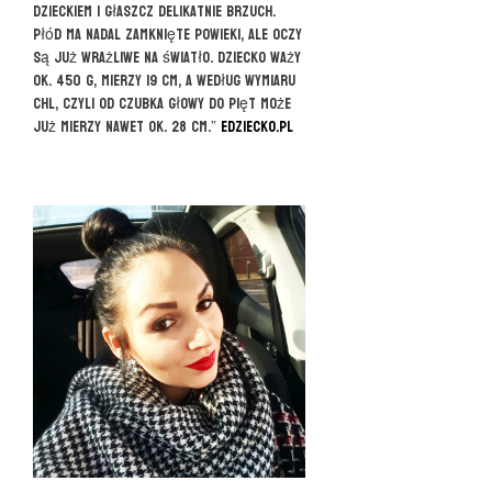
dzieckiem i głaszcz delikatnie brzuch.
Płód ma nadal zamknięte powieki, ale oczy
są już wrażliwe na światło. Dziecko waży
ok. 450 g, mierzy 19 cm, a według wymiaru
CHL, czyli od czubka głowy do pięt może
już mierzy nawet ok. 28 cm.”
eDziecko.pl