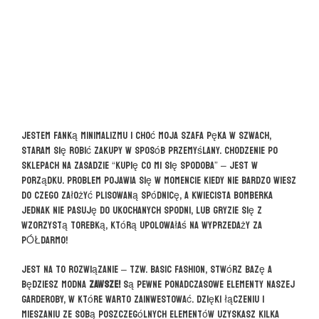
Jestem fanką minimalizmu i choć moja szafa pęka w szwach,
staram się robić zakupy w sposób przemyślany. Chodzenie po
sklepach na zasadzie “kupię co mi się spodoba” – jest w
porządku. Problem pojawia się w momencie kiedy nie bardzo wiesz
do czego założyć plisowaną spódnicę, a kwiecista bomberka
jednak nie pasuję do ukochanych spodni, lub gryzie się z
wzorzystą torebką, którą upolowałaś na wyprzedaży za
PÓŁDARMO!
Jest na to rozwiązanie – tzw. basic fashion, stwórz bazę a
będziesz modna
ZAWSZE!
Są pewne ponadczasowe elementy naszej
garderoby, w które warto zainwestować. Dzięki łączeniu i
mieszaniu ze sobą poszczególnych elementów uzyskasz kilka