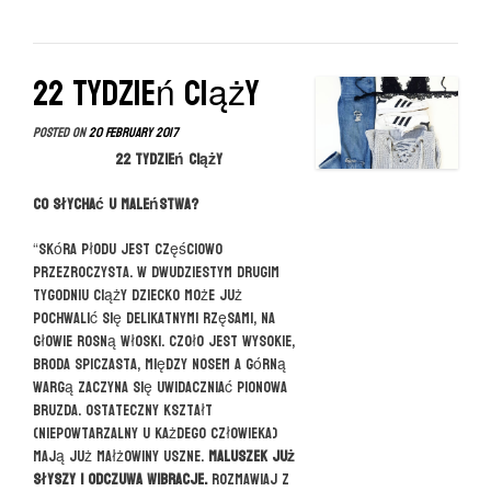
MOM”
22 tydzień ciąży
Posted on
20 February 2017
22 tydzień ciąży
Co słychać u maleństwa?
“Skóra płodu jest częściowo
przezroczysta. W dwudziestym drugim
tygodniu ciąży dziecko może już
pochwalić się delikatnymi rzęsami, na
głowie rosną włoski. Czoło jest wysokie,
broda spiczasta, między nosem a górną
wargą zaczyna się uwidaczniać pionowa
bruzda. Ostateczny kształt
(niepowtarzalny u każdego człowieka)
mają już małżowiny uszne.
Maluszek już
słyszy i odczuwa wibracje.
Rozmawiaj z