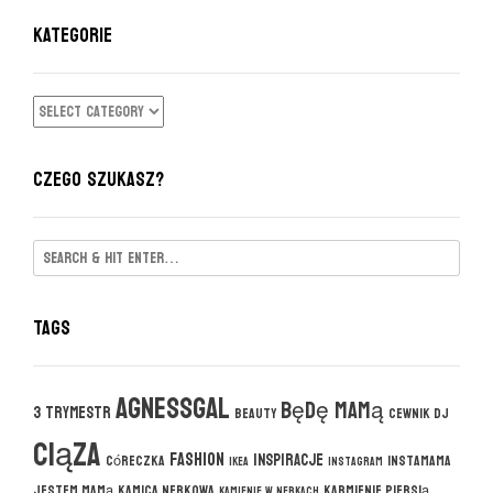
KATEGORIE
KATEGORIE
CZEGO SZUKASZ?
Tags
agnessgal
będę mamą
3 trymestr
beauty
cewnik DJ
ciąza
fashion
inspiracje
córeczka
instamama
ikea
instagram
jestem mamą
kamica nerkowa
karmienie piersią
kamienie w nerkach