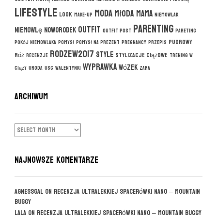
lifestyle
moda
młoda mama
look
make-up
niemowlak
parenting
outfit
niemowlę
noworodek
outfit post
pareting
pudrowy
pokój niemowlaka
pomysł
pomysł na prezent
pregnancy
przepis
rodzew2017
style
róż
stylizacje ciążowe
recenzje
trening w
wyprawka
wózek
ciąży
uroda
usg
walentynki
zara
ARCHIWUM
ARCHIWUM
NAJNOWSZE KOMENTARZE
agnessgal
on
Recenzja ultralekkiej spacerówki Nano – Mountain
Buggy
Lala
on
Recenzja ultralekkiej spacerówki Nano – Mountain Buggy