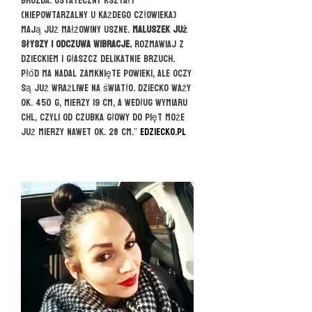
bruzda. Ostateczny kształt
(niepowtarzalny u każdego człowieka)
mają już małżowiny uszne.
Maluszek już
słyszy i odczuwa wibracje.
Rozmawiaj z
dzieckiem i głaszcz delikatnie brzuch.
Płód ma nadal zamknięte powieki, ale oczy
są już wrażliwe na światło. Dziecko waży
ok. 450 g, mierzy 19 cm, a według wymiaru
CHL, czyli od czubka głowy do pięt może
już mierzy nawet ok. 28 cm.”
eDziecko.pl