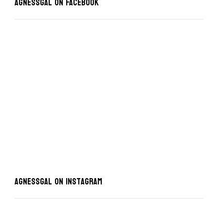
Agnessgal on Facebook
AgnessGal on Instagram