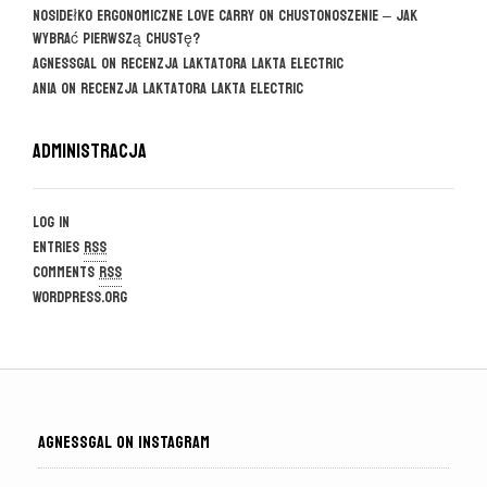
Nosidełko ergonomiczne Love Carry
on
CHUSTONOSZENIE – jak
wybrać pierwszą chustę?
agnessgal
on
Recenzja laktatora Lakta Electric
Ania
on
Recenzja laktatora Lakta Electric
Administracja
Log in
Entries
RSS
Comments
RSS
WordPress.org
AGNESSGAL ON INSTAGRAM