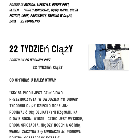
Posted in
FASHION
,
LIFESTYLE
,
OUTFIT POST
,
ciąży
slider
Tagged
agnessgal
,
będę mamą
,
ciąza
,
=
fitmom
,
look
,
pregnancy
,
trening w ciąży
,
FIT
zara
22 Comments
MOM”
22 tydzień ciąży
Posted on
20 February 2017
22 tydzień ciąży
Co słychać u maleństwa?
“Skóra płodu jest częściowo
przezroczysta. W dwudziestym drugim
tygodniu ciąży dziecko może już
pochwalić się delikatnymi rzęsami, na
głowie rosną włoski. Czoło jest wysokie,
broda spiczasta, między nosem a górną
wargą zaczyna się uwidaczniać pionowa