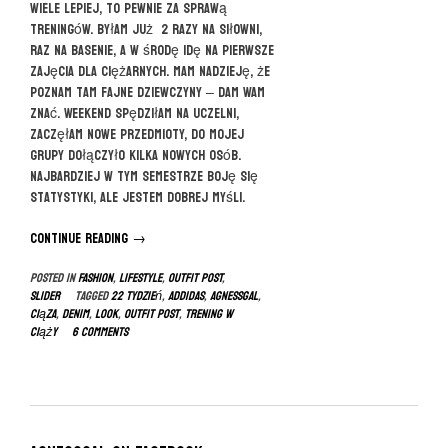
wiele lepiej, to pewnie za sprawą
treningów. Byłam już 2 razy na siłowni,
raz na basenie, a w środę idę na pierwsze
zajęcia dla ciężarnych. Mam nadzieję, że
poznam tam fajne dziewczyny – dam Wam
znać. Weekend spędziłam na uczelni,
zaczęłam nowe przedmioty, do mojej
grupy dołączyło kilka nowych osób.
Najbardziej w tym semestrze boję się
statystyki, ale jestem dobrej myśli.
Continue reading
“22
→
tydzień
Posted in
FASHION
,
LIFESTYLE
,
OUTFIT POST
,
ciąży”
slider
Tagged
22 tydzień
,
addidas
,
agnessgal
,
ciąza
,
denim
,
look
,
outfit post
,
trening w
ciąży
6 Comments