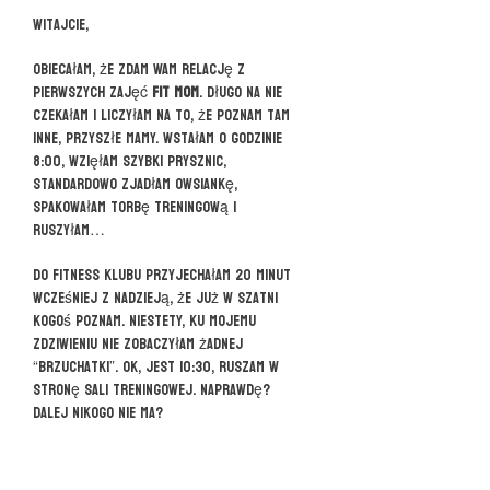
Witajcie,
obiecałam, że zdam Wam relację z
pierwszych zajęć
FIT MOM
. Długo na nie
czekałam i liczyłam na to, że poznam tam
inne, przyszłe mamy. Wstałam o godzinie
8:00, wzięłam szybki prysznic,
standardowo zjadłam owsiankę,
spakowałam torbę treningową i
ruszyłam…
Do fitness klubu przyjechałam 20 minut
wcześniej z nadzieją, że już w szatni
kogoś poznam. Niestety, ku mojemu
zdziwieniu nie zobaczyłam żadnej
“brzuchatki”. Ok, jest 10:30, ruszam w
stronę sali treningowej. Naprawdę?
Dalej nikogo nie ma?