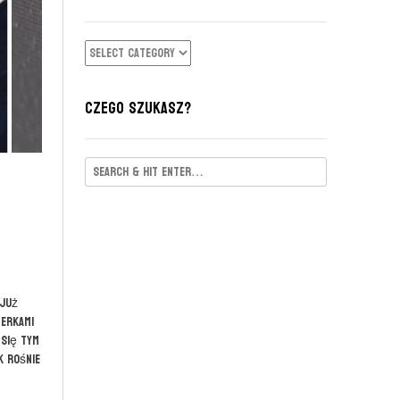
KATEGORIE
CZEGO SZUKASZ?
 już
nerkami
 się tym
k rośnie