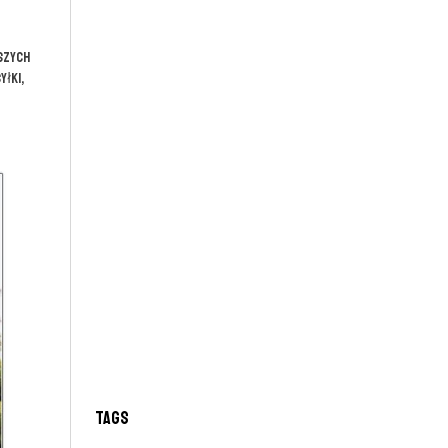
aszych
yłki,
Tags