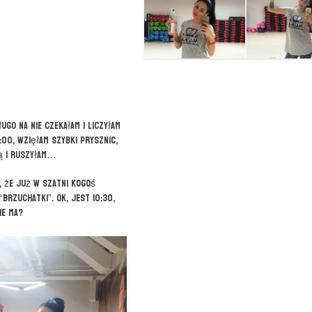
Długo na nie czekałam i liczyłam
:00, wzięłam szybki prysznic,
ą i ruszyłam…
, że już w szatni kogoś
brzuchatki”. Ok, jest 10:30,
ie ma?