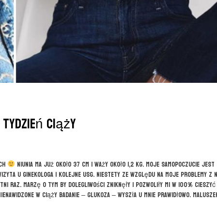
 tydzień ciąży
ach
Niunia ma już około 37 cm i waży około 1,2 kg. Moje samopoczucie jest
wizyta u ginekologa i kolejne USG. Niestety ze względu na moje problemy z 
ni raz. Marzę o tym by dolegliwości zniknęły i pozwoliły mi w 100% cieszyć
enawidzone w ciąży badanie – glukoza – wyszła u mnie prawidłowo. Malusze