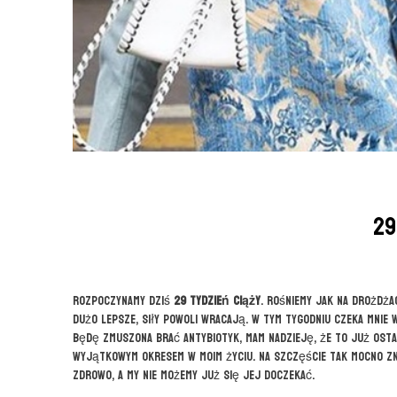
29
Rozpoczynamy dziś
29 tydzień ciąży
. rośniemy jak na drożdż
dużo lepsze, siły powoli wracają. W tym tygodniu czeka mnie 
będę zmuszona brać antybiotyk, mam nadzieję, że to już ostat
wyjątkowym okresem w moim życiu. Na szczęście tak mocno zni
zdrowo, a my nie możemy już się jej doczekać.