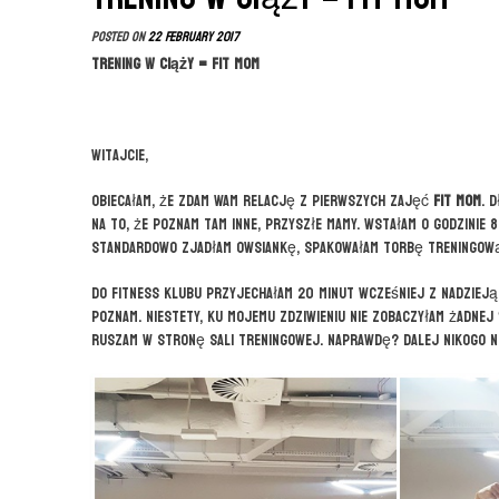
Posted on
22 February 2017
Trening w ciąży = FIT MOM
Witajcie,
obiecałam, że zdam Wam relację z pierwszych zajęć
FIT MOM
. 
na to, że poznam tam inne, przyszłe mamy. Wstałam o godzinie 8
standardowo zjadłam owsiankę, spakowałam torbę treningow
Do fitness klubu przyjechałam 20 minut wcześniej z nadzieją
poznam. Niestety, ku mojemu zdziwieniu nie zobaczyłam żadnej “
ruszam w stronę sali treningowej. Naprawdę? Dalej nikogo n