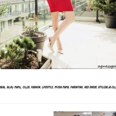
sgal
,
będę mamą
,
ciąza
,
fashion
,
lifestyle
,
młoda mama
,
parenting
,
red dress
,
stylizacja ci