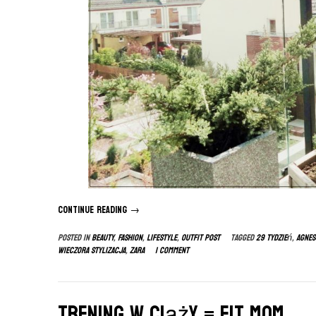
Continue reading
“29
→
tydzień
Posted in
BEAUTY
,
FASHION
,
LIFESTYLE
,
OUTFIT POST
Tagged
29 tydzień
,
agnes
ciąży”
wieczora stylizacja
,
zara
1 Comment
Trening w ciąży = FIT MOM