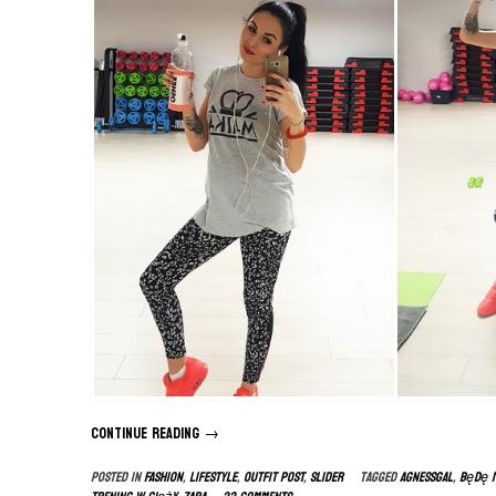
Continue reading
“Trening
→
w
Posted in
FASHION
,
LIFESTYLE
,
OUTFIT POST
,
slider
Tagged
agnessgal
,
będę 
ciąży