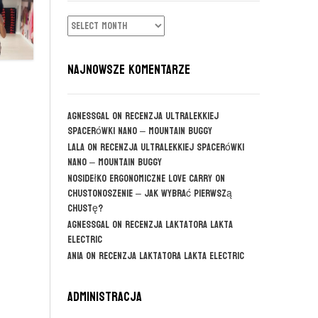
ARCHIWUM
NAJNOWSZE KOMENTARZE
agnessgal
on
Recenzja ultralekkiej
spacerówki Nano – Mountain Buggy
Lala
on
Recenzja ultralekkiej spacerówki
Nano – Mountain Buggy
Nosidełko ergonomiczne Love Carry
on
CHUSTONOSZENIE – jak wybrać pierwszą
chustę?
agnessgal
on
Recenzja laktatora Lakta
Electric
Ania
on
Recenzja laktatora Lakta Electric
Administracja