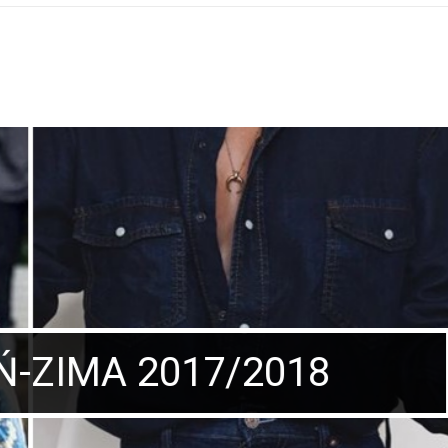
 Noworodkowa
rawdź czy warto!