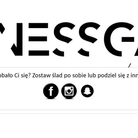
bało Ci się? Zostaw ślad po sobie lub podziel się z in
LIFESTYLE
BEAUTY
FASHION
O MNIE
WSPÓŁPRACA