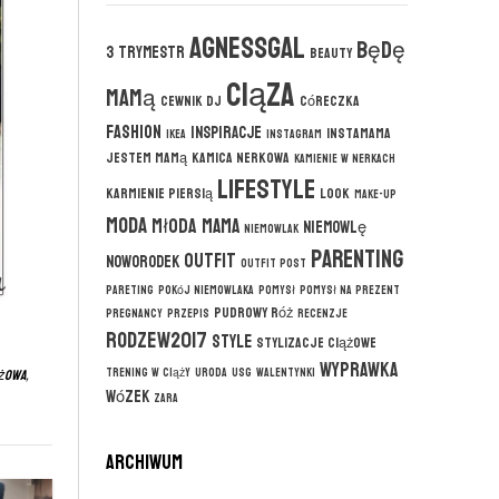
agnessgal
będę
3 trymestr
beauty
ciąza
mamą
cewnik DJ
córeczka
fashion
inspiracje
instamama
ikea
instagram
jestem mamą
kamica nerkowa
kamienie w nerkach
lifestyle
karmienie piersią
look
make-up
moda
młoda mama
niemowlę
niemowlak
parenting
outfit
noworodek
outfit post
pareting
pokój niemowlaka
pomysł
pomysł na prezent
pudrowy róż
pregnancy
przepis
recenzje
rodzew2017
style
stylizacje ciążowe
wyprawka
trening w ciąży
uroda
usg
walentynki
ążowa
,
wózek
zara
ARCHIWUM