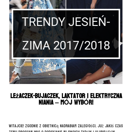
Sesja
Noworodkowa
Sprawdź czy warto!
Leżaczek-bujaczek, laktator i elektryczna
niania – MÓJ WYBÓR!
Witajcie! Zgodnie z obietnicą nadrabiam zaległości. Już jakiś czas