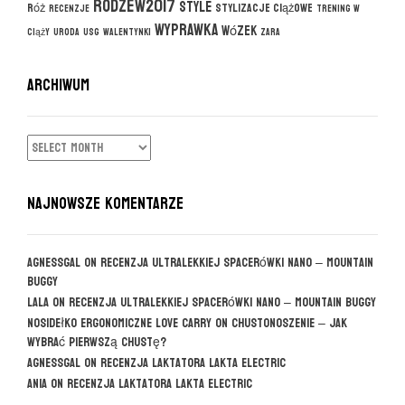
rodzew2017
style
róż
stylizacje ciążowe
recenzje
trening w
wyprawka
wózek
ciąży
uroda
usg
walentynki
zara
ARCHIWUM
ARCHIWUM
NAJNOWSZE KOMENTARZE
agnessgal
on
Recenzja ultralekkiej spacerówki Nano – Mountain
Buggy
Lala
on
Recenzja ultralekkiej spacerówki Nano – Mountain Buggy
Nosidełko ergonomiczne Love Carry
on
CHUSTONOSZENIE – jak
wybrać pierwszą chustę?
agnessgal
on
Recenzja laktatora Lakta Electric
Ania
on
Recenzja laktatora Lakta Electric