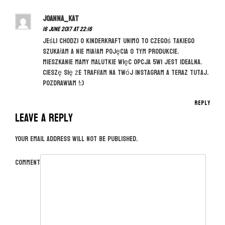
t
n
joanna_kat
a
16 June 2017 at 22:16
Jeśli chodzi o KinderKraft UNIMO to czegoś takiego
v
szukałam a nie miałam pojęcia o tym produkcie.
i
Mieszkanie mamy malutkie więc opcja 5w1 jest idealna.
g
Cieszę się że trafiłam na twój instagram a teraz tutaj.
Pozdrawiam !:)
a
t
Reply
i
Leave a Reply
o
Your email address will not be published.
n
Comment