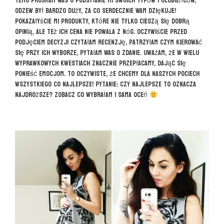
temu prosiłam Was o podsyłanie mi swoich typów i ulubieńców,
odzew był bardzo duży, za co serdecznie Wam dziękuje!
Pokazałyście mi produkty, które nie tylko cieszą się dobrą
opinią, ale też ich cena nie powala z nóg. Oczywiście przed
podjęciem decyzji czytałam recenzję, patrzyłam czym kierować
się przy ich wyborze, pytałam Was o zdanie. Uważam, że w wielu
wyprawkowych kwestiach znacznie przepłacamy, dając się
ponieść emocjom. To oczywiste, że chcemy dla naszych pociech
wszystkiego co najlepsze! Pytanie: czy najlepsze to oznacza
najdroższe? Zobacz co wybrałam i sama oceń