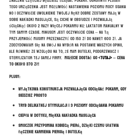
znacznie częściej będziesz ściągać pokarm. Ogromnym plusem
tego urządzenia jest możliwość nastawienia poziomu mocy ssania
no i oczywiście uwolnienie Twojej ręki! Dobre zestawy mają w
sobie nakładki masujące, są ciche w obsłudze i pozwalają
ściągnąć około 2 razy więcej pokarmu niż laktator manualny w
tym samym czasie. Minusem jest oczywiście cena – na tą
przyjemność musimy przeznaczyć od 150 zł do nawet 600 zł. Ja
zdecydowałam się na swój na wybór na postawie Waszych opinii,
ale również ze względu na to, że mam butelki, podgrzewacz i
sterylizator tej samej firmy.
Możecie dostać go
<TUTAJ>
– cena
to około 370 zł!
Plusy:
wyjątkowa konstrukcja pozwalająca odciągać pokarm, gdy
siedzisz prosto
tryb delikatnej stymulacji i 3 poziomy odciągania pokarmu
ciepła w dotyku, miękka nakładka masująca
smoczek przypomina kobiecą pierś, dzięki czemu ułatwia
łączenie karmienia piersią i butelką