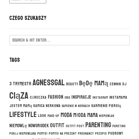
CZEGO SZUKASZ?
Tags
agnessgal
będę mamą
3 trymestr
beauty
cewnik DJ
ciąza
fashion
inspiracje
córeczka
instamama
ikea
instagram
jestem mamą
kamica nerkowa
karmienie piersią
kamienie w nerkach
lifestyle
moda
młoda mama
look
make-up
niemowlak
parenting
outfit
niemowlę
noworodek
outfit post
pareting
pudrowy
pokój niemowlaka
pomysł
pomysł na prezent
pregnancy
przepis