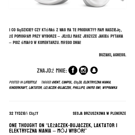
I co sądzicie? Czy któraś z Was ma te produkty? Mam nadzieję,
że pomogłam przy wyborze – jeżeli masz jeszcze jakieś pytania
– pisz śmiało w komentarzu. Miłego dnia!
Buziaki, Agness.
Znajdź mnie:
Posted in
LIFESTYLE
Tagged
avent
,
canpol
,
ciąza
,
elektryczna niania
,
kinderkraft
,
laktator
,
leżaczek-bujaczek
,
phillips
,
unimo 5w1
,
wyprawka
P
32 tydzień ciąży
Sesja brzuszkowa w plenerze
o
One thought on “
Leżaczek-bujaczek, laktator i
s
elektryczna niania – MÓJ WYBÓR!
”