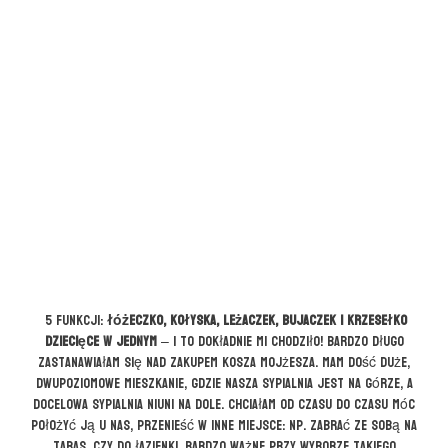
5 funkcji:
łóżeczko, kołyska, leżaczek, bujaczek i krzesełko
dziecięce w jednym
– i to dokładnie mi chodziło! Bardzo długo
zastanawiałam się nad zakupem kosza mojżesza. Mam dość duże,
dwupoziomowe mieszkanie, gdzie nasza sypialnia jest na górze, a
docelowa sypialnia Niuni na dole. Chciałam od czasu do czasu móc
położyć ją u nas, przenieść w inne miejsce: np. zabrać ze sobą na
taras, czy do łazienki. Bardzo ważne przy wyborze takiego