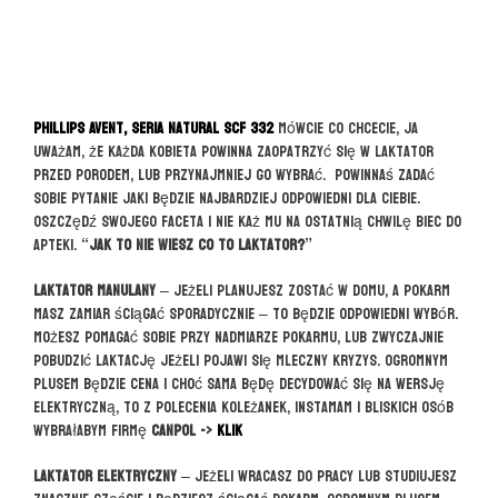
Phillips Avent, seria Natural SCF 332
Mówcie co chcecie, ja
uważam, że każda kobieta powinna zaopatrzyć się w laktator
przed porodem, lub przynajmniej go wybrać. Powinnaś zadać
sobie pytanie jaki będzie najbardziej odpowiedni dla Ciebie.
Oszczędź swojego faceta i nie każ mu na ostatnią chwilę biec do
apteki.
“Jak to nie wiesz co to laktator?”
Laktator manulany
– jeżeli planujesz zostać w domu, a pokarm
masz zamiar ściągać sporadycznie – to będzie odpowiedni wybór.
Możesz pomagać sobie przy nadmiarze pokarmu, lub zwyczajnie
pobudzić laktację jeżeli pojawi się mleczny kryzys. Ogromnym
plusem będzie cena i choć sama będę decydować się na wersję
elektryczną, to z polecenia koleżanek, instamam i bliskich osób
wybrałabym firmę
Canpol ->
KLIK
Laktator elektryczny
– jeżeli wracasz do pracy lub studiujesz