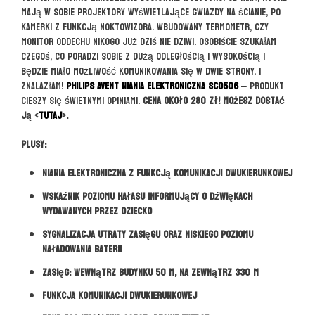
mają w sobie projektory wyświetlające gwiazdy na ścianie, po
kamerki z funkcją noktowizora. Wbudowany termometr, czy
monitor oddechu nikogo już dziś nie dziwi. Osobiście szukałam
czegoś, co poradzi sobie z dużą odległością i wysokością i
będzie miało możliwość komunikowania się w dwie strony. I
znalazłam!
PHILIPS AVENT NIANIA ELEKTRONICZNA SCD506
– produkt
cieszy się świetnymi opiniami.
Cena około 280 zł! Możesz dostać
ją <
TUTAJ
>.
Plusy:
Niania elektroniczna z funkcją komunikacji dwukierunkowej
Wskaźnik poziomu hałasu informujący o dźwiękach
wydawanych przez dziecko
Sygnalizacja utraty zasięgu oraz niskiego poziomu
naładowania baterii
Zasięg: wewnątrz budynku 50 m, na zewnątrz 330 m
Funkcja komunikacji dwukierunkowej