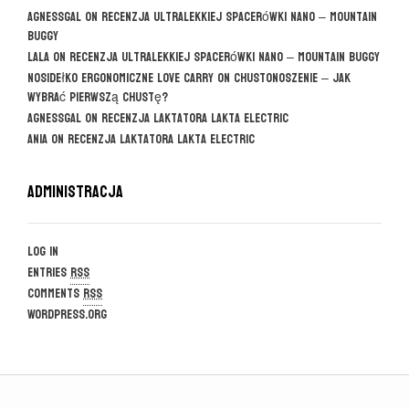
agnessgal
on
Recenzja ultralekkiej spacerówki Nano – Mountain
Buggy
Lala
on
Recenzja ultralekkiej spacerówki Nano – Mountain Buggy
Nosidełko ergonomiczne Love Carry
on
CHUSTONOSZENIE – jak
wybrać pierwszą chustę?
agnessgal
on
Recenzja laktatora Lakta Electric
Ania
on
Recenzja laktatora Lakta Electric
Administracja
Log in
Entries
RSS
Comments
RSS
WordPress.org