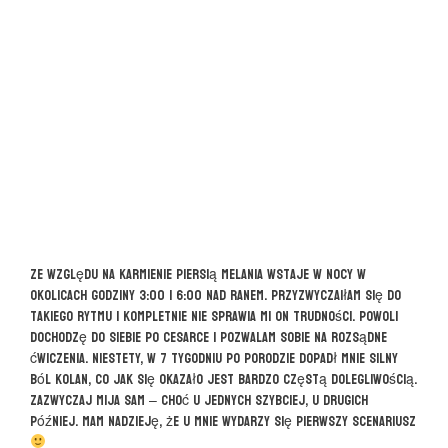
Ze względu na karmienie piersią Melania wstaje w nocy w
okolicach godziny 3:00 i 6:00 nad ranem. Przyzwyczaiłam się do
takiego rytmu i kompletnie nie sprawia mi on trudności. Powoli
dochodzę do siebie po cesarce i pozwalam sobie na rozsądne
ćwiczenia. Niestety, w 7 tygodniu po porodzie dopadł mnie silny
ból kolan, co jak się okazało jest bardzo częstą dolegliwością.
Zazwyczaj mija sam – choć u jednych szybciej, u drugich
później. Mam nadzieję, że u mnie wydarzy się pierwszy scenariusz