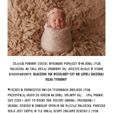
Zdjęcia powinny zostać wykonane pomiędzy
5-14
dobą życia
maluszka. Na taką sesję umawiamy się jeszcze będąc w stanie
błogosławionym.
Dlaczego tak wcześnie? Czy nie lepiej zaczekać
kilka tygodni?
#1
Dzieci w pierwszych dwóch tygodniach swojego życia
przesypiają około 20 godzin na dobę. Umówmy się… śpią prawie
cały czas i jest to mocny sen. Możemy ubierać, przebierać i
układać dziecko w dowolny sposób nie męcząc maluszka. Podczas
sesji jest ciepło, w tle grają szumy znajome dziecku z życia