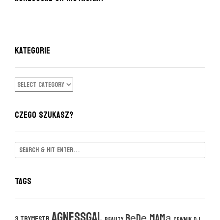
KATEGORIE
KATEGORIE
CZEGO SZUKASZ?
Tags
agnessgal
będę mamą
3 trymestr
beauty
cewnik DJ