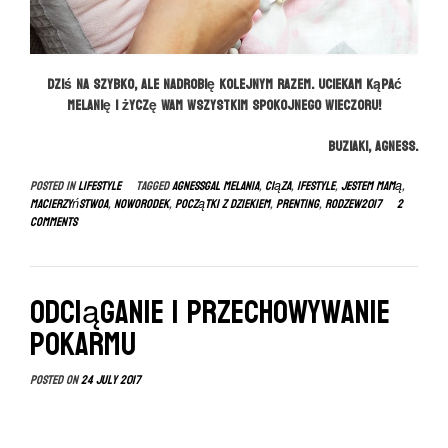
Dziś na szybko, ale nadrobię kolejnym razem.
Uciekam kąpać
Melanię i życzę Wam wszystkim spokojnego wieczoru!
Buziaki, Agness.
Posted in
LIFESTYLE
Tagged
agnessgal melania
,
ciąza
,
ifestyle
,
jestem mamą
,
macierzyństwoa
,
noworodek
,
początki z dziekiem
,
prenting
,
rodzew2017
2
Comments
Odciąganie i przechowywanie
pokarmu
Jak wybrać wózek 
BABY SHO
Pokój noworodka 
Śniadania mist
Posted on
24 July 2017
WYPRAWKA DLA N
Leżaczek, laktator 
Pierwszy tydzień 