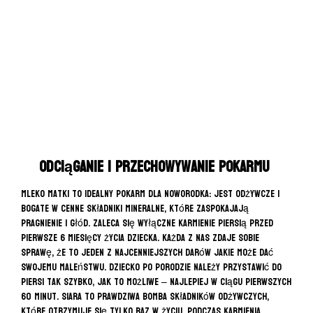
ZOBACZ WIĘCEJ
SPRAWDŹ!
CZYTAJ WIĘCEJ
CZYTAJ WIĘCEJ
Czytaj więcej
CZYTAJ WIĘCEJ
CZYTAJ WIĘCEJ
Przechowywanie i
Sesja Nowor
TRENDY JESIEŃ-ZIM
pokarm
Sprawdź czy wart
Odciąganie i przechowywanie pokarmu
CZYTAJ WIĘCE
Mleko matki to idealny pokarm dla noworodka: jest odżywcze i
bogate w cenne składniki mineralne, które zaspokajają
pragnienie i głód. Zaleca się wyłączne karmienie piersią przed
pierwsze 6 miesięcy życia dziecka. Każda z nas zdaje sobie
sprawę, że to jeden z najcenniejszych darów jakie może dać
swojemu maleństwu. Dziecko po porodzie należy przystawić do
piersi tak szybko, jak to możliwe – najlepiej w ciągu pierwszych
60 minut. Siara to prawdziwa bomba składników odżywczych,
które otrzymuje się tylko raz w życiu. Podczas karmienia