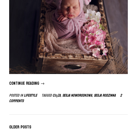
Continue reading
“Sesja
→
noworodkowa
Posted in
LIFESTYLE
Tagged
ciąza
,
sesja noworodkowa
,
sesja rodzinna
2
||
Comments
Sesja
rodzinna”
P
Older posts
o