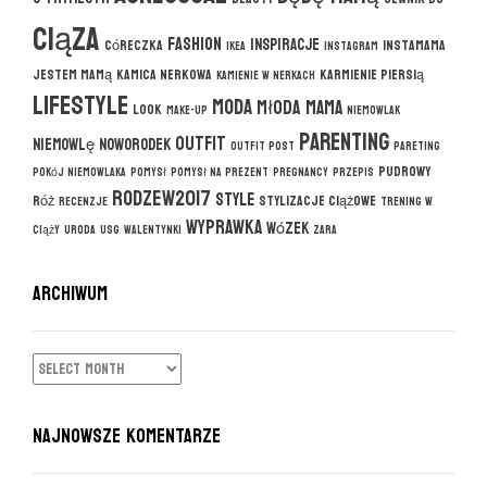
ciąza
fashion
inspiracje
córeczka
instamama
ikea
instagram
jestem mamą
kamica nerkowa
karmienie piersią
kamienie w nerkach
lifestyle
moda
młoda mama
look
make-up
niemowlak
parenting
outfit
niemowlę
noworodek
outfit post
pareting
pudrowy
pokój niemowlaka
pomysł
pomysł na prezent
pregnancy
przepis
rodzew2017
style
róż
stylizacje ciążowe
recenzje
trening w
wyprawka
wózek
ciąży
uroda
usg
walentynki
zara
ARCHIWUM
ARCHIWUM
NAJNOWSZE KOMENTARZE