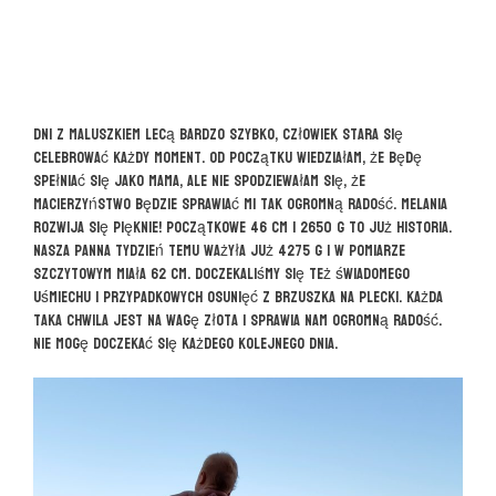
Dni z Maluszkiem lecą bardzo szybko, człowiek stara się
celebrować każdy moment. Od początku wiedziałam, że będę
spełniać się jako mama, ale nie spodziewałam się, że
macierzyństwo będzie sprawiać mi tak ogromną radość. Melania
rozwija się pięknie! Początkowe 46 cm i 2650 g to już historia.
Nasza panna tydzień temu ważyła już 4275 g i w pomiarze
szczytowym miała 62 cm. Doczekaliśmy się też świadomego
uśmiechu i przypadkowych osunięć z brzuszka na plecki. Każda
taka chwila jest na wagę złota i sprawia nam ogromną radość.
Nie mogę doczekać się każdego kolejnego dnia.