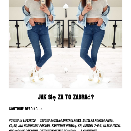
Jak się za to zabrać?
Continue reading
“Odciąganie
→
i
Posted in
LIFESTYLE
Tagged
butelka antykolkowa
,
butelka kontra pierś
,
przechowywanie
ciąza
,
jak rozmrozic pokarm
,
karmienie piersią
,
kp
,
metoda 7-5-3
,
mleko matki
,
pokarmu”
odciąganie pokarmu
,
przechowywanie pokarmu
8 Comments