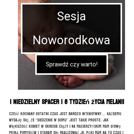
Sesja
Noworodkowa
Sprawdź czy warto!
| Niedzielny spacer | 8 tydzień życia Melanii
Cześć Kochani! Ostatni czas jest bardzo intensywny… Każdemu
wydaję się, że “siedzenie w domu” jest takie proste. Jak
większość kobiet w okresie ciąży i na macierzyńskim mam głowę
pełną pomysłów i staram się realizować je, póki mam na to czas i