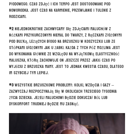
płodowego. Czas zdjęć i ich tempo jest dostosowane pod
noworodka. Jest czas na karmienie, przewijanie i tulenie z
rodzicami.
#2
Niejednokrotnie zachwycamy się zdjęciami maluchów z
nóżkami przykurczonymi niemal do twarzy, z rączkami złożonymi
pod buźką, leżących błogo na brzuszku w koszyczku lub ze
stópkami ułożonymi jak u żabki. Każda z tych póz możliwa jest
do wykonania głównie ze względu na wyjątkową elastyczność
maluszka, którą zachowuje on jeszcze przez jakiś czas po
wyjściu z brzuszka mamy. Jest to jednak kwestia czasu, dlatego
im szybciej tym lepiej.
#3
Wszystkie brzuszkowe problemy: kolki, wzdęcia i gazy –
zazwyczaj rozpoczynają się w okolicach trzeciego tygodnia
życia dziecka. Jeżeli maluchowi będzie dokuczał ból lub
dyskomfort trudniej będzie mu zasnąć.