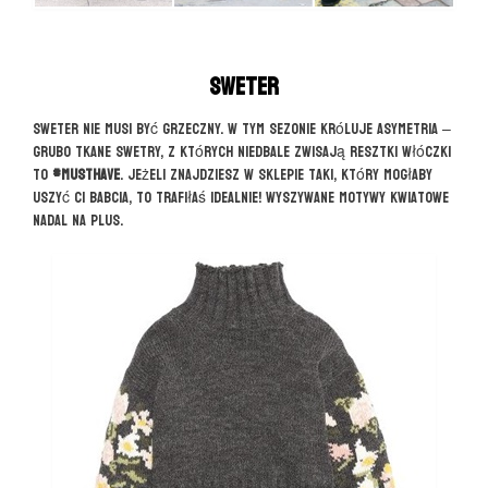
Sweter
Sweter nie musi być grzeczny. W tym sezonie króluje asymetria –
grubo tkane swetry, z których niedbale zwisają resztki włóczki
to
#musthave
. Jeżeli znajdziesz w sklepie taki, który mogłaby
uszyć Ci babcia, to trafiłaś idealnie! Wyszywane motywy kwiatowe
nadal na plus.