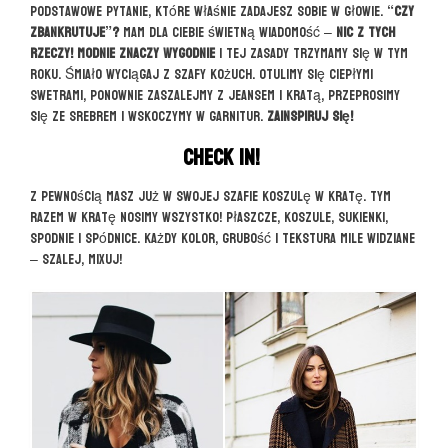
Podstawowe pytanie, które właśnie zadajesz sobie w głowie.
“Czy
zbankrutuje”?
Mam dla Ciebie świetną wiadomość –
nic z tych
rzeczy! Modnie znaczy wygodnie
i tej zasady trzymamy się w tym
roku. Śmiało wyciągaj z szafy kożuch. Otulimy się ciepłymi
swetrami, ponownie zaszalejmy z jeansem i kratą, przeprosimy
się ze srebrem i wskoczymy w garnitur.
Zainspiruj się!
Check in!
Z pewnością masz już w swojej szafie koszulę w kratę. Tym
razem w kratę nosimy wszystko! Płaszcze, koszule, sukienki,
spodnie i spódnice. Każdy kolor, grubość i tekstura mile widziane
– szalej, mixuj!