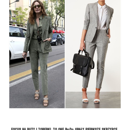
FOCUS na buty i torebki, to one będą grały pierwsze skrzypce.