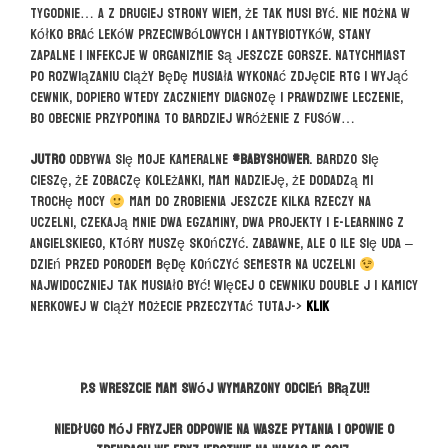
tygodnie… a z drugiej strony wiem, że tak musi być. Nie można w
kółko brać leków przeciwbólowych i antybiotyków, stany
zapalne i infekcje w organizmie są jeszcze gorsze. Natychmiast
po rozwiązaniu ciąży będę musiała wykonać zdjęcie RTG i wyjąć
cewnik, dopiero wtedy zaczniemy diagnozę i prawdziwe leczenie,
bo obecnie przypomina to bardziej wróżenie z fusów…
Jutro
odbywa się moje kameralne
#babyshower
. Bardzo się
cieszę, że zobaczę koleżanki, mam nadzieję, że dodadzą mi
trochę mocy
Mam do zrobienia jeszcze kilka rzeczy na
uczelni, czekają mnie dwa egzaminy, dwa projekty i e-learning z
angielskiego, który muszę skończyć. Zabawne, ale o ile się uda –
dzień przed porodem będę kończyć semestr na uczelni
Najwidoczniej tak musiało być! Więcej o cewniku Double J i kamicy
nerkowej w ciąży możecie przeczytać tutaj->
KLIK
P.S wreszcie mam swój wymarzony odcień brązu!!
Niedługo mój fryzjer odpowie na Wasze pytania i opowie o