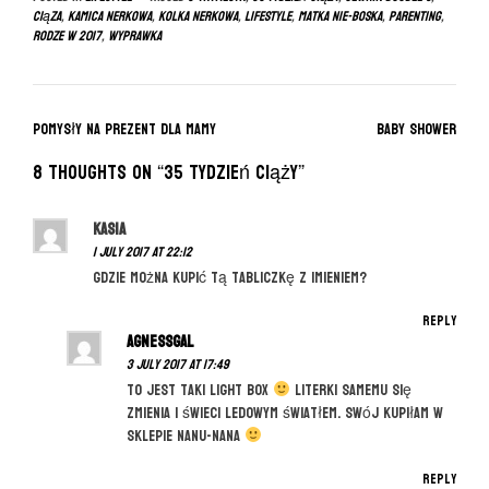
ciąza
,
kamica nerkowa
,
kolka nerkowa
,
lifestyle
,
matka nie-boska
,
parenting
,
rodze w 2017
,
wyprawka
P
Pomysły na prezent dla mamy
Baby Shower
o
8 thoughts on “
35 tydzień ciąży
”
s
t
Kasia
n
1 July 2017 at 22:12
a
Gdzie można kupić tą tabliczkę z imieniem?
v
Reply
i
agnessgal
g
3 July 2017 at 17:49
To jest taki light box
literki samemu się
a
zmienia i świeci ledowym światłem. Swój kupiłam w
t
sklepie nanu-nana
i
Reply