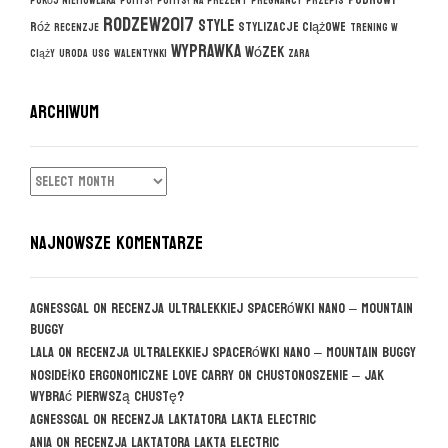
pudrowy
pokój niemowlaka
pomysł
pomysł na prezent
pregnancy
przepis
rodzew2017
style
róż
stylizacje ciążowe
recenzje
trening w
wyprawka
wózek
ciąży
uroda
usg
walentynki
zara
ARCHIWUM
ARCHIWUM
NAJNOWSZE KOMENTARZE
agnessgal
on
Recenzja ultralekkiej spacerówki Nano – Mountain
Buggy
Lala
on
Recenzja ultralekkiej spacerówki Nano – Mountain Buggy
Nosidełko ergonomiczne Love Carry
on
CHUSTONOSZENIE – jak
wybrać pierwszą chustę?
agnessgal
on
Recenzja laktatora Lakta Electric
Ania
on
Recenzja laktatora Lakta Electric