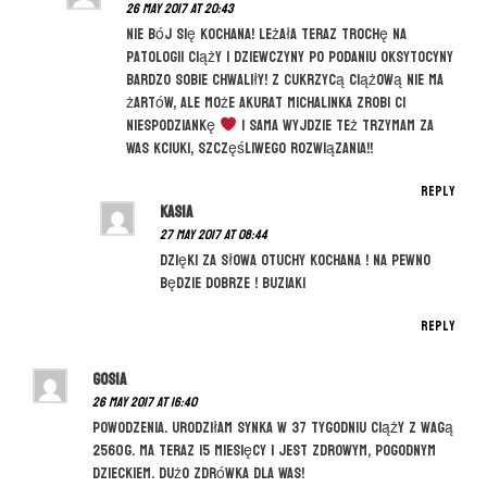
26 May 2017 at 20:43
Nie bój się kochana! Leżała teraz trochę na
patologii ciąży i dziewczyny po podaniu oksytocyny
bardzo sobie chwaliły! Z cukrzycą ciążową nie ma
żartów, ale może akurat Michalinka zrobi Ci
niespodziankę
i sama wyjdzie też trzymam za
Was kciuki, szczęśliwego rozwiązania!!
Reply
Kasia
27 May 2017 at 08:44
Dzięki za słowa otuchy kochana ! Na pewno
będzie dobrze ! Buziaki
Reply
Gosia
26 May 2017 at 16:40
Powodzenia. Urodziłam synka w 37 tygodniu ciąży z wagą
2560g. Ma teraz 15 miesięcy i jest zdrowym, pogodnym
dzieckiem. Dużo zdrówka dla Was!