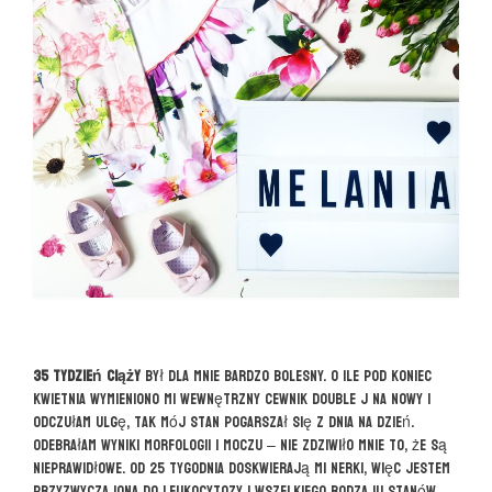
35 tydzień ciąży
był dla mnie bardzo bolesny. O ile pod koniec
kwietnia wymieniono mi wewnętrzny cewnik Double J na nowy i
odczułam ulgę, tak mój stan pogarszał się z dnia na dzień.
Odebrałam wyniki morfologii i moczu – nie zdziwiło mnie to, że są
nieprawidłowe. Od 25 tygodnia doskwierają mi nerki, więc jestem
przyzwyczajona do leukocytozy i wszelkiego rodzaju stanów