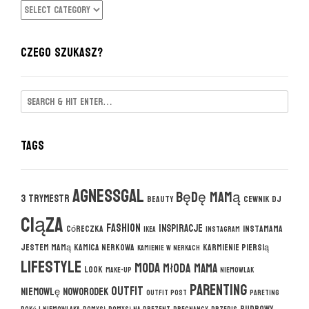
KATEGORIE
CZEGO SZUKASZ?
Tags
agnessgal
będę mamą
3 trymestr
beauty
cewnik DJ
ciąza
fashion
inspiracje
córeczka
instamama
ikea
instagram
jestem mamą
kamica nerkowa
karmienie piersią
kamienie w nerkach
lifestyle
moda
młoda mama
look
make-up
niemowlak
parenting
outfit
niemowlę
noworodek
outfit post
pareting