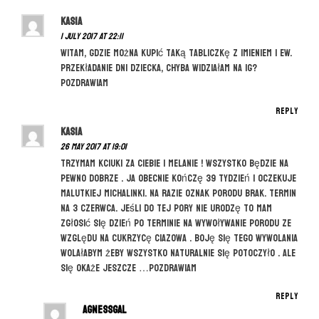
o
n
Kasia
1 July 2017 at 22:11
Witam, gdzie można kupić taką tabliczkę z imieniem i ew.
przekładanie dni dziecka, chyba widziałam na ig?
pozdrawiam
Reply
Kasia
26 May 2017 at 19:01
Trzymam kciuki za Ciebie i Melanie ! Wszystko będzie na
pewno dobrze . Ja obecnie kończę 39 tydzień i oczekuje
malutkiej Michalinki. Na razie oznak porodu brak. Termin
na 3 czerwca. Jeśli do tej pory nie urodzę to mam
zgłosić się dzień po terminie na wywoływanie porodu ze
względu na cukrzycę ciazowa . Boję się tego wywolania
wolałabym żeby wszystko naturalnie się potoczyło . Ale
się okaże jeszcze …Pozdrawiam
Reply
agnessgal