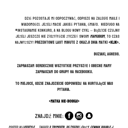
Dziś pozostaje mi odpoczywać, odpisze na zaległe maile i
wiadomości. Jeżeli macie jakieś pytania, śmiało. Niedługo na
#instagramie konkurs, a na blogu nowy cykl – bądźcie czujni!
Jeżeli jeszcze nie złożyłyście życzeń swoim
Mamusiom
, to czas
najwyższy!
Prezentowe LAST MINUTE z okazji Dnia Matki
<KLIK>.
Buziaki, Agness.
Zapraszam serdecznie wszystkie przyszłe i obecne mamy
zapraszam do grupy na Facebooku.
To miejsce, gdzie znajdziecie odpowiedź na nurtujące Was
pytania.
<MATKA NIE-BOSKA!>
Znajdź mnie:
Posted in
LIFESTYLE
Tagged
3 trymestr
,
35 tydzień ciąży
,
cewnik double j
,