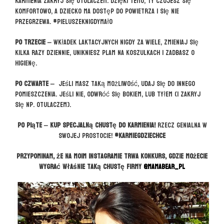
karmienia zakryj się otulaczem. Dzięki temu, Ty czujesz się
komfortowo, a dziecko ma dostęp do powietrza i się nie
przegrzewa. #pieluszeknigdymało
Po trzecie –
wkładek laktacyjnych nigdy za wiele, zmieniaj się
kilka razy dziennie, unikniesz plam na koszulkach i zadbasz o
higienę.
Po czwarte –
jeśli masz taką możliwość, udaj się do innego
pomieszczenia. Jeśli nie, odwróć się bokiem, lub tyłem (i zakryj
się np. otulaczem).
Po piąte – kup specjalną chustę do karmienia!
Rzecz genialna w
swojej prostocie!
#karmiegdziechce
Przypominam, że na moim instagramie trwa konkurs, gdzie możecie
wygrać właśnie taką chustę firmy
@mamabear_pl