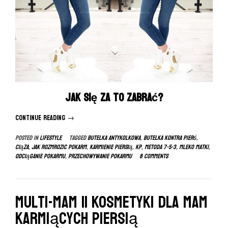
Jak się za to zabrać?
Continue reading
“Odciąganie
→
i
Posted in
LIFESTYLE
Tagged
butelka antykolkowa
,
butelka kontra pierś
,
przechowywanie
ciąza
,
jak rozmrozic pokarm
,
karmienie piersią
,
kp
,
metoda 7-5-3
,
mleko matki
,
pokarmu”
odciąganie pokarmu
,
przechowywanie pokarmu
8 Comments
Multi-mam || Kosmetyki dla mam
karmiących piersią
Jak wybrać wózek 