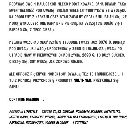
podawać swoim maluszkom mleko modyfikowane. Sama brałam taką
ewentualność pod uwagę. Brałam wiele antybiotyków ze względu
na problemy z nerkami oraz stan zapalny organizmu. Bałam się, że
mogą wykluczyć one karmienie piersią. Na szczęście udało się i
bardzo się z tego cieszę.
Melania wczoraj skończyła 3 tygodnie i waży już
3370 g
. Biorąc
pod uwagę jej wagę urodzeniową:
2650 g
i najniższą wagę po
utracie masy w pierwszych dniach życia:
2390 g
, to duży sukces.
Cieszę się, gdy widzę jak zdrowo rośnie.
Ale oprócz pięknych momentów, bywają też te trudniejsze… I
tu z pomocą przychodzą produkty
Multi-Mam
. Przykonaj się
sama!
Continue reading
“Multi-
→
mam
Posted in
LIFESTYLE
Tagged
ciąza
,
dziecko
,
honorata skarbek
,
instamatka
,
||
jestem mamą
,
karmienie piersią
,
kosmetyki dla karmiących
,
laktacja
,
multimam
,
Kosmetyki
parenting
,
rodzew2017
,
vloger blogger
1 Comment
dla
mam