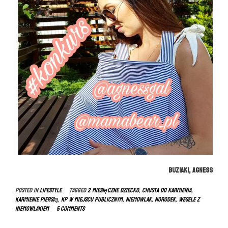
Buziaki, Agness
Posted in
LIFESTYLE
Tagged
2 miesięczne dziecko
,
chusta do karmienia
,
karmienie piersią
,
kp w miejscu publicznym
,
niemowlak
,
norodek
,
wesele z
niemowlakiem
5 Comments