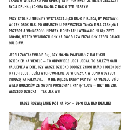
leżała w wózeczku pod opieką taty, ponieważ ja miałam zaszczyt
bycia druhną (chyba każda z nas o tym marzy)!
Przy stoliku mieliśmy wystarczająco dużo miejsca, by postawić
wózek obok nas. Po obejrzeniu pierwszego tańca Mela zasnęła i
przespała większość imprezy. Momentami wydawało mi się zbyt
głośno, wtedy wychodziliśmy na dwór i zwiedzaliśmy teren Pałacu
Sulisław.
Jeżeli zastanawiacie się, czy można pojechać z maleńkim
dzieckiem na wesele – to odpowiedź jest jedna. TO ZALEŻY! Sami
najlepiej wiecie, czy Wasze dziecko dobrze znosi hałas i obecność
innych ludzi. Jeśli wychowujecie je w ciszy, a w domu wszyscy
chodzą na palcach… To nie będzie dobry pomysł. Na weselu było
wielu rodziców ze swoimi pociechami, pamiętajcie – nikt nie zna
Waszego dziecka – tak jak WY!
Nasze rozwiązanie pół na pół – było dla nas idealne!