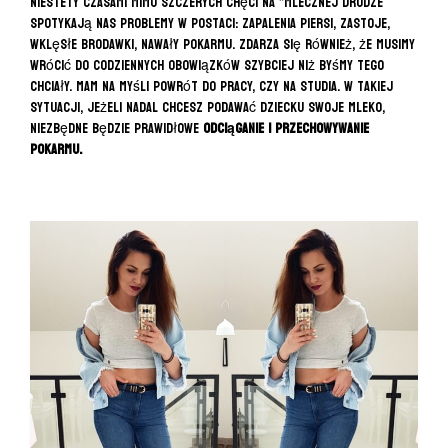
Niestety czasami mimo szczerych chęci na “mlecznej drodze”
spotykają nas problemy w postaci: zapalenia piersi, zastoje,
wklęsłe brodawki, nawały pokarmu. Zdarza się również, że musimy
wrócić do codziennych obowiązków szybciej niż byśmy tego
chciały. Mam na myśli powrót do pracy, czy na studia. W takiej
sytuacji, jeżeli nadal chcesz podawać dziecku swoje mleko,
niezbędne będzie prawidłowe
odciąganie i przechowywanie
pokarmu.