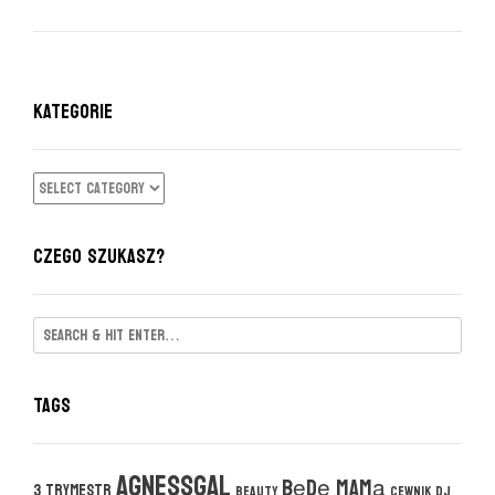
KATEGORIE
KATEGORIE
CZEGO SZUKASZ?
Tags
agnessgal
będę mamą
3 trymestr
beauty
cewnik DJ