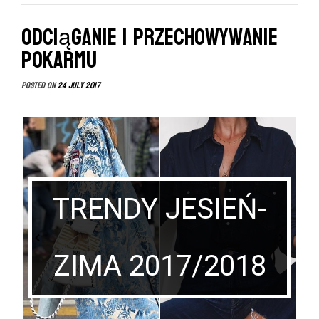
Odciąganie i przechowywanie
pokarmu
Posted on
24 July 2017
Ses
Y JESIEŃ-
Noworo
2017/2018
Sprawdź czy