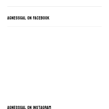
karmiących
piersią”
Agnessgal on Facebook
AgnessGal on Instagram