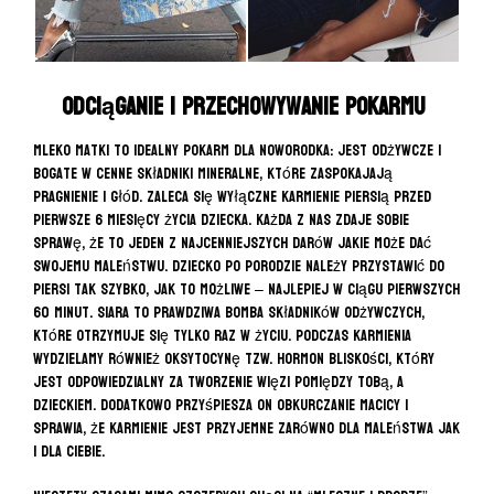
Odciąganie i przechowywanie pokarmu
Mleko matki to idealny pokarm dla noworodka: jest odżywcze i
bogate w cenne składniki mineralne, które zaspokajają
pragnienie i głód. Zaleca się wyłączne karmienie piersią przed
pierwsze 6 miesięcy życia dziecka. Każda z nas zdaje sobie
sprawę, że to jeden z najcenniejszych darów jakie może dać
swojemu maleństwu. Dziecko po porodzie należy przystawić do
piersi tak szybko, jak to możliwe – najlepiej w ciągu pierwszych
60 minut. Siara to prawdziwa bomba składników odżywczych,
które otrzymuje się tylko raz w życiu. Podczas karmienia
wydzielamy również oksytocynę tzw. hormon bliskości, który
jest odpowiedzialny za tworzenie więzi pomiędzy Tobą, a
dzieckiem. Dodatkowo przyśpiesza on obkurczanie macicy i
sprawia, że karmienie jest przyjemne zarówno dla maleństwa jak
i dla Ciebie.