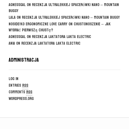
agnessgal
on
Recenzja ultralekkiej spacerówki Nano – Mountain
Buggy
Lala
on
Recenzja ultralekkiej spacerówki Nano – Mountain Buggy
Nosidełko ergonomiczne Love Carry
on
CHUSTONOSZENIE – jak
wybrać pierwszą chustę?
agnessgal
on
Recenzja laktatora Lakta Electric
Ania
on
Recenzja laktatora Lakta Electric
Administracja
Log in
Entries
RSS
Comments
RSS
WordPress.org