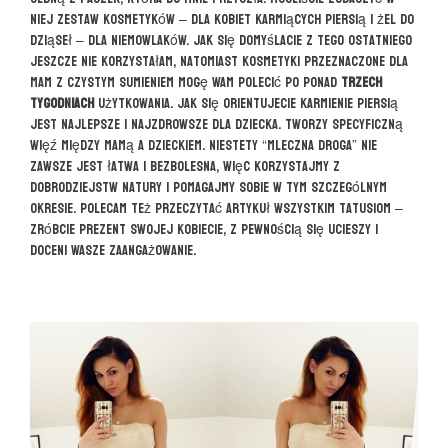
niej zestaw kosmetyków – dla kobiet karmiących piersią i żel do
dziąseł – dla niemowlaków. Jak się domyślacie z tego ostatniego
jeszcze nie korzystałam, natomiast kosmetyki przeznaczone dla
mam z czystym sumieniem mogę Wam polecić po ponad
trzech
tygodniach
użytkowania. Jak się orientujecie karmienie piersią
jest najlepsze i najzdrowsze dla dziecka. Tworzy specyficzną
więź między mamą a dzieckiem. Niestety “mleczna droga” nie
zawsze jest łatwa i bezbolesna, więc korzystajmy z
dobrodziejstw natury i pomagajmy sobie w tym szczególnym
okresie. Polecam też przeczytać artykuł wszystkim tatusiom –
zróbcie prezent swojej kobiecie, z pewnością się ucieszy i
doceni Wasze zaangażowanie.