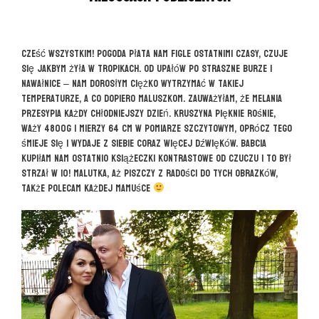
Cześć wszystkim! Pogoda płata nam figle ostatnimi czasy, czuje
się jakbym żyła w tropikach. Od upałów po straszne burze i
nawałnice – nam dorosłym ciężko wytrzymać w takiej
temperaturze, a co dopiero maluszkom. Zauważyłam, że Melania
przesypia każdy chłodniejszy dzień. Kruszyna pięknie rośnie,
waży 4800g i mierzy 64 cm w pomiarze szczytowym, oprócz tego
śmieje się i wydaje z siebie coraz więcej dźwięków. Babcia
kupiłam nam ostatnio książeczki kontrastowe od CzuCzu i to był
strzał w 10! Malutka, aż piszczy z radości do tych obrazków,
także polecam każdej mamuśce