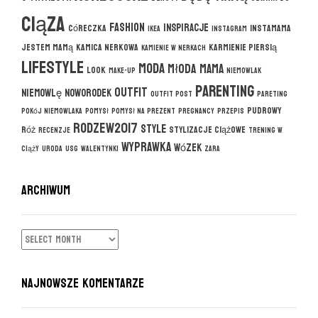
ciąza
fashion
inspiracje
córeczka
instamama
ikea
instagram
jestem mamą
kamica nerkowa
karmienie piersią
kamienie w nerkach
lifestyle
moda
młoda mama
look
make-up
niemowlak
parenting
outfit
niemowlę
noworodek
outfit post
pareting
pudrowy
pokój niemowlaka
pomysł
pomysł na prezent
pregnancy
przepis
rodzew2017
style
róż
stylizacje ciążowe
recenzje
trening w
wyprawka
wózek
ciąży
uroda
usg
walentynki
zara
ARCHIWUM
ARCHIWUM
NAJNOWSZE KOMENTARZE