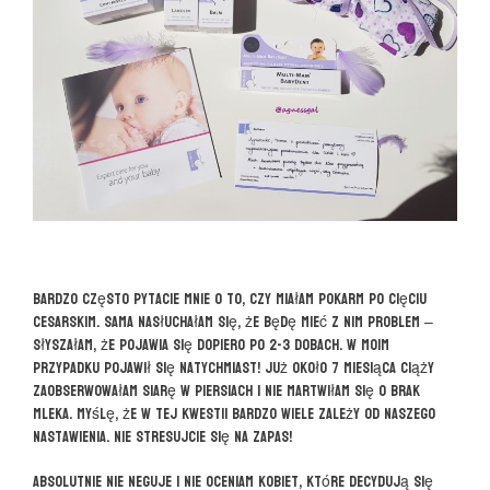
Bardzo często pytacie mnie o to, czy miałam pokarm po cięciu
cesarskim. Sama nasłuchałam się, że będę mieć z nim problem –
słyszałam, że pojawia się dopiero po 2-3 dobach. W moim
przypadku pojawił się natychmiast! Już około 7 miesiąca ciąży
zaobserwowałam siarę w piersiach i nie martwiłam się o brak
mleka. Myślę, że w tej kwestii bardzo wiele zależy od naszego
nastawienia. Nie stresujcie się na zapas!
Absolutnie nie neguje i nie oceniam kobiet, które decydują się