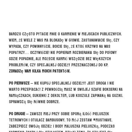
Bardzo często pytacie mnie o karmienie w miejscach publicznych.
Wiem, że wiele z Was ma blokadę w głowie. Zastanawiacie się, czy
wypada, czy powinnyście. Boicie się, że ktoś krzywo na Was
popatrzy… Oczywiście! Nie popieram rozbierania się do połowy
gdzie popadnie, ale możecie karmić wszędzie bez większych
problemów, czy specjalnej odzieży przeznaczonej do KP.
Zdradzę Wam kilka moich patentów.
Po pierwsze –
nie kupuj specjalnej odzieży! Jest droga i nie
warto przepłacać! Z pewnością masz w swojej szafie bokserki na
ramiączkach, sukienki z dekoltem, lub koszule zapinaną na guziki.
Sprawdzą się równie dobrze.
Po drugie –
zawsze miej przy sobie sporą ilość pieluszek
tetrowych i otulacz bambusowy. To mój zestaw #musthave.
Zabezpiecz swoją odzież i body maluszka pieluszką, podczas