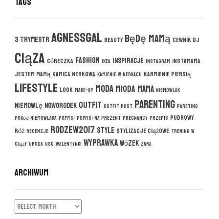
Tags
agnessgal
będę mamą
3 trymestr
beauty
cewnik DJ
ciąza
fashion
inspiracje
córeczka
instamama
ikea
instagram
jestem mamą
kamica nerkowa
karmienie piersią
kamienie w nerkach
lifestyle
moda
młoda mama
look
make-up
niemowlak
parenting
outfit
niemowlę
noworodek
outfit post
pareting
pudrowy
pokój niemowlaka
pomysł
pomysł na prezent
pregnancy
przepis
rodzew2017
style
róż
stylizacje ciążowe
recenzje
trening w
wyprawka
wózek
ciąży
uroda
usg
walentynki
zara
ARCHIWUM
ARCHIWUM