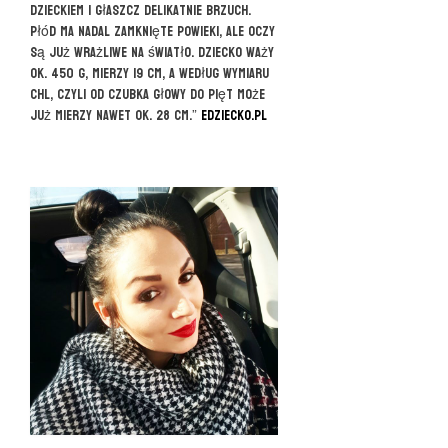
dzieckiem i głaszcz delikatnie brzuch.
Płód ma nadal zamknięte powieki, ale oczy
są już wrażliwe na światło. Dziecko waży
ok. 450 g, mierzy 19 cm, a według wymiaru
CHL, czyli od czubka głowy do pięt może
już mierzy nawet ok. 28 cm.”
eDziecko.pl