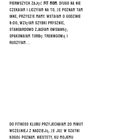
pierwszych zajęć
FIT MOM
. Długo na nie
czekałam i liczyłam na to, że poznam tam
inne, przyszłe mamy. Wstałam o godzinie
8:00, wzięłam szybki prysznic,
standardowo zjadłam owsiankę,
spakowałam torbę treningową i
ruszyłam…
Do fitness klubu przyjechałam 20 minut
wcześniej z nadzieją, że już w szatni
kogoś poznam. Niestety, ku mojemu