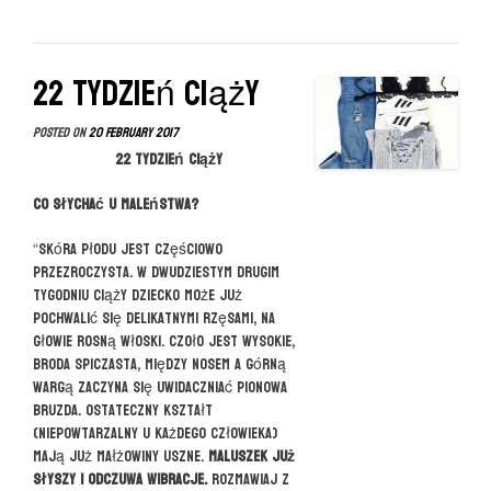
MOM”
22 tydzień ciąży
Posted on
20 February 2017
22 tydzień ciąży
Co słychać u maleństwa?
“Skóra płodu jest częściowo
przezroczysta. W dwudziestym drugim
tygodniu ciąży dziecko może już
pochwalić się delikatnymi rzęsami, na
głowie rosną włoski. Czoło jest wysokie,
broda spiczasta, między nosem a górną
wargą zaczyna się uwidaczniać pionowa
bruzda. Ostateczny kształt
(niepowtarzalny u każdego człowieka)
mają już małżowiny uszne.
Maluszek już
słyszy i odczuwa wibracje.
Rozmawiaj z