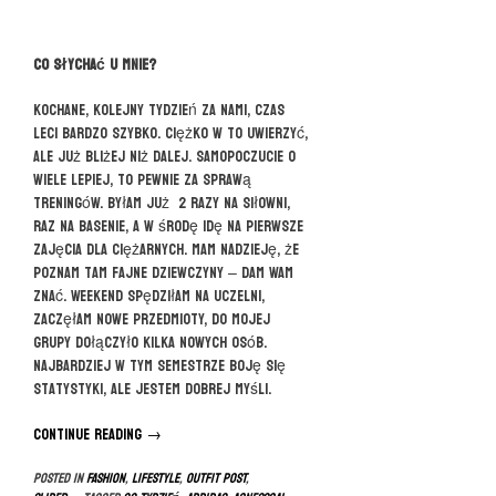
Co słychać u mnie?
Kochane, kolejny tydzień za nami, czas
leci bardzo szybko. Ciężko w to uwierzyć,
ale już bliżej niż dalej. Samopoczucie o
wiele lepiej, to pewnie za sprawą
treningów. Byłam już 2 razy na siłowni,
raz na basenie, a w środę idę na pierwsze
zajęcia dla ciężarnych. Mam nadzieję, że
poznam tam fajne dziewczyny – dam Wam
znać. Weekend spędziłam na uczelni,
zaczęłam nowe przedmioty, do mojej
grupy dołączyło kilka nowych osób.
Najbardziej w tym semestrze boję się
statystyki, ale jestem dobrej myśli.
Continue reading
“22
→
tydzień
Posted in
FASHION
,
LIFESTYLE
,
OUTFIT POST
,
ciąży”