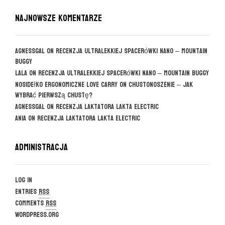
NAJNOWSZE KOMENTARZE
agnessgal
on
Recenzja ultralekkiej spacerówki Nano – Mountain
Buggy
Lala
on
Recenzja ultralekkiej spacerówki Nano – Mountain Buggy
Nosidełko ergonomiczne Love Carry
on
CHUSTONOSZENIE – jak
wybrać pierwszą chustę?
agnessgal
on
Recenzja laktatora Lakta Electric
Ania
on
Recenzja laktatora Lakta Electric
Administracja
Log in
Entries
RSS
Comments
RSS
WordPress.org