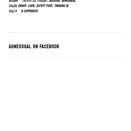
slider
Tagged
22 tydzień
,
addidas
,
agnessgal
,
ciąza
,
denim
,
look
,
outfit post
,
trening w
ciąży
6 Comments
Agnessgal on Facebook