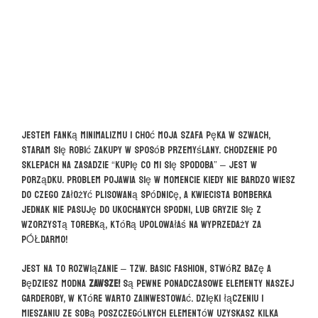
Jestem fanką minimalizmu i choć moja szafa pęka w szwach,
staram się robić zakupy w sposób przemyślany. Chodzenie po
sklepach na zasadzie “kupię co mi się spodoba” – jest w
porządku. Problem pojawia się w momencie kiedy nie bardzo wiesz
do czego założyć plisowaną spódnicę, a kwiecista bomberka
jednak nie pasuję do ukochanych spodni, lub gryzie się z
wzorzystą torebką, którą upolowałaś na wyprzedaży za
PÓŁDARMO!
Jest na to rozwiązanie – tzw. basic fashion, stwórz bazę a
będziesz modna
ZAWSZE!
Są pewne ponadczasowe elementy naszej
garderoby, w które warto zainwestować. Dzięki łączeniu i
mieszaniu ze sobą poszczególnych elementów uzyskasz kilka