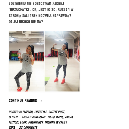
zdziwieniu nie zobaczyłam żadnej
“brzuchatki”. Ok, jest 10:30, ruszam w
stronę sali treningowej. Naprawdę?
Dalej nikogo nie ma?
Continue reading
“Trening
→
w
Posted in
FASHION
,
LIFESTYLE
,
OUTFIT POST
,
ciąży
slider
Tagged
agnessgal
,
będę mamą
,
ciąza
,
=
fitmom
,
look
,
pregnancy
,
trening w ciąży
,
FIT
zara
22 Comments