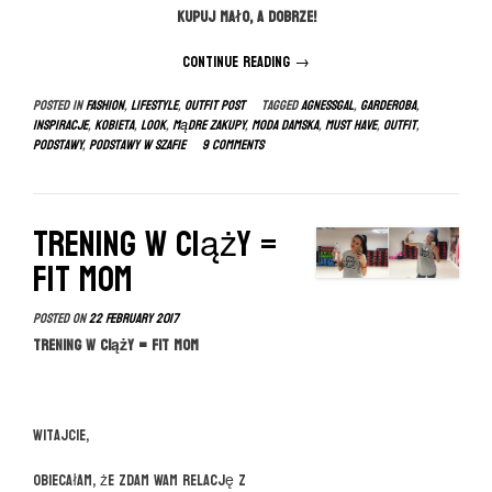
Kupuj mało, A DOBRZE!
Continue reading
“Podstawy
→
damskiej
Posted in
FASHION
,
LIFESTYLE
,
OUTFIT POST
Tagged
agnessgal
,
garderoba
,
garderoby”
inspiracje
,
kobieta
,
look
,
mądre zakupy
,
moda damska
,
must have
,
outfit
,
podstawy
,
podstawy w szafie
9 Comments
Trening w ciąży =
FIT MOM
Posted on
22 February 2017
Trening w ciąży = FIT MOM
Witajcie,
obiecałam, że zdam Wam relację z