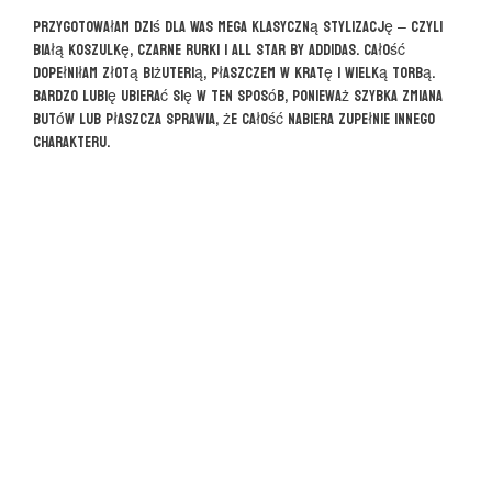
Przygotowałam dziś dla Was mega klasyczną stylizację – czyli
białą koszulkę, czarne rurki i all star by addidas. Całość
dopełniłam złotą biżuterią, płaszczem w kratę i wielką torbą.
Bardzo lubię ubierać się w ten sposób, ponieważ szybka zmiana
butów lub płaszcza sprawia, że całość nabiera zupełnie innego
charakteru.