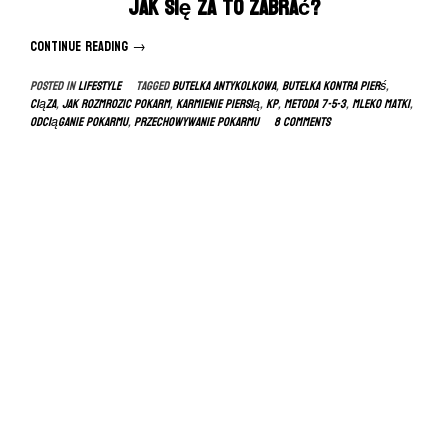
Jak się za to zabrać?
Continue reading
“Odciąganie
→
i
Posted in
LIFESTYLE
Tagged
butelka antykolkowa
,
butelka kontra pierś
,
przechowywanie
ciąza
,
jak rozmrozic pokarm
,
karmienie piersią
,
kp
,
metoda 7-5-3
,
mleko matki
,
pokarmu”
odciąganie pokarmu
,
przechowywanie pokarmu
8 Comments