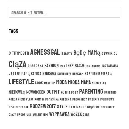
Tags
agnessgal
będę mamą
3 trymestr
beauty
cewnik DJ
ciąza
fashion
inspiracje
córeczka
instamama
ikea
instagram
jestem mamą
kamica nerkowa
karmienie piersią
kamienie w nerkach
lifestyle
moda
młoda mama
look
make-up
niemowlak
parenting
outfit
niemowlę
noworodek
outfit post
pareting
pudrowy
pokój niemowlaka
pomysł
pomysł na prezent
pregnancy
przepis
rodzew2017
style
róż
stylizacje ciążowe
recenzje
trening w
wyprawka
wózek
ciąży
uroda
usg
walentynki
zara