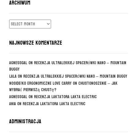
ARCHIWUM
ARCHIWUM
NAJNOWSZE KOMENTARZE
agnessgal
on
Recenzja ultralekkiej spacerówki Nano – Mountain
Buggy
Lala
on
Recenzja ultralekkiej spacerówki Nano – Mountain Buggy
Nosidełko ergonomiczne Love Carry
on
CHUSTONOSZENIE – jak
wybrać pierwszą chustę?
agnessgal
on
Recenzja laktatora Lakta Electric
Ania
on
Recenzja laktatora Lakta Electric
Administracja