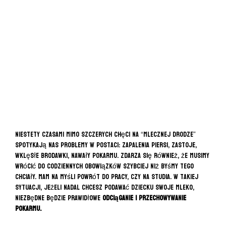
Niestety czasami mimo szczerych chęci na “mlecznej drodze”
spotykają nas problemy w postaci: zapalenia piersi, zastoje,
wklęsłe brodawki, nawały pokarmu. Zdarza się również, że musimy
wrócić do codziennych obowiązków szybciej niż byśmy tego
chciały. Mam na myśli powrót do pracy, czy na studia. W takiej
sytuacji, jeżeli nadal chcesz podawać dziecku swoje mleko,
niezbędne będzie prawidłowe
odciąganie i przechowywanie
pokarmu.