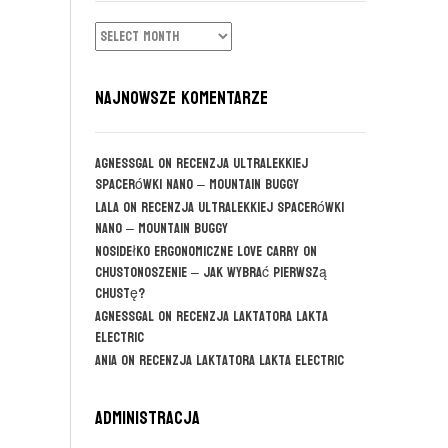
ARCHIWUM
NAJNOWSZE KOMENTARZE
agnessgal
on
Recenzja ultralekkiej
spacerówki Nano – Mountain Buggy
Lala
on
Recenzja ultralekkiej spacerówki
Nano – Mountain Buggy
Nosidełko ergonomiczne Love Carry
on
CHUSTONOSZENIE – jak wybrać pierwszą
chustę?
agnessgal
on
Recenzja laktatora Lakta
Electric
Ania
on
Recenzja laktatora Lakta Electric
Administracja