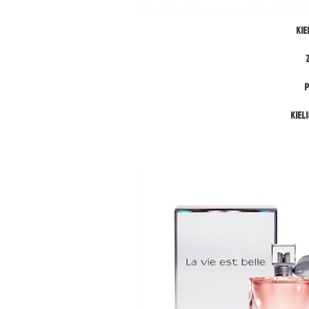
Kie
P
Kiel