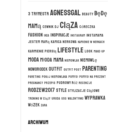
agnessgal
będę
3 trymestr
beauty
ciąza
mamą
cewnik DJ
córeczka
fashion
inspiracje
instamama
ikea
instagram
jestem mamą
kamica nerkowa
kamienie w nerkach
lifestyle
karmienie piersią
look
make-up
moda
młoda mama
niemowlę
niemowlak
parenting
outfit
noworodek
outfit post
pareting
pokój niemowlaka
pomysł
pomysł na prezent
pudrowy róż
pregnancy
przepis
recenzje
rodzew2017
style
stylizacje ciążowe
wyprawka
trening w ciąży
uroda
usg
walentynki
wózek
zara
ARCHIWUM