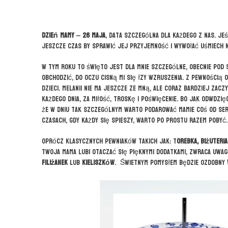
Dzień Mamy – 26 maja
, data szczególna dla każdego z nas. Jeś
jeszcze czas by sprawić jej przyjemność i wywołać uśmiech n
W tym roku to święto jest dla mnie szczególne, obecnie pod
obchodzić, do oczu cisną mi się łzy wzruszenia. Z pewnością o
dzieci. Melanii nie ma jeszcze ze mną, ale coraz bardziej za
każdego dnia, za miłość, troskę i poświęcenie. Bo jak odwdzię
że w dniu tak szczególnym warto podarować mamie coś od se
czasach, gdy każdy się spieszy, warto po prostu razem poby
Oprócz klasycznych pewniaków takich jak: t
orebka, biżuteri
Twoja mama lubi otaczać się pięknymi dodatkami, zwraca uwag
filiżanek
lub
kieliszków
. Świetnym pomysłem będzie ozdobny