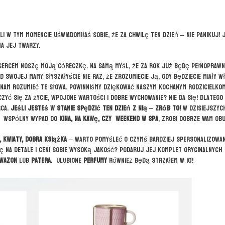
li w tym momencie uświadomiłaś sobie, że za chwilę ten dzień – nie panikuj! 
a jej twarzy.
 sercem noszę moją córeczkę. Na samą myśl, że za rok już będę pełnoprawn
d swojej mamy słyszałyście nie raz, że zrozumiecie ją, gdy będziecie miały w
czynam rozumieć te słowa. Powinniśmy dziękować naszym kochanym rodzicielko
czyć się za życie, wpojone wartości i dobre wychowanie? Nie da się! Dlatego
rca.
Jeśli jesteś w stanie spędzić ten dzień z nią – zrób to!
W dzisiejszyc
ć. Wspólny wypad do
kina, na kawę, czy weekend w spa
, zrobi dobrze Wam obu
a, kwiaty, dobra książka
–
warto pomyśleć o czymś bardziej spersonalizowan
ę na detale i ceni sobie wysoką jakość? Podaruj jej komplet oryginalnych
wazon
lub
patera
. Ulubione
perfumy
również będą strzałem w 10!