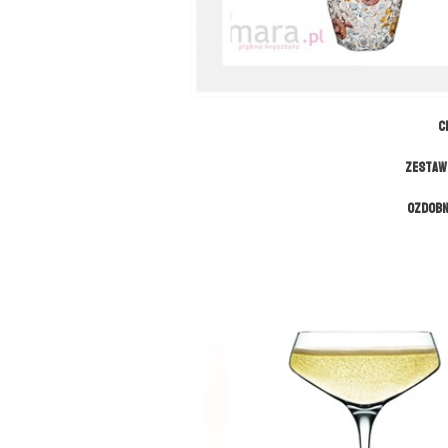
C
Zestaw
Ozdobn