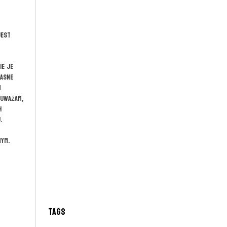
Jest
ie je
łasne
m
 uważam,
h
.
ym.
Tags