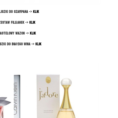
liszki do szampana ->
KLIK
Zestaw filiżanek ->
KLIK
astelowy wazon ->
KLIK
iszki do białego wina ->
KLIK