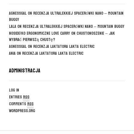
agnessgal
on
Recenzja ultralekkiej spacerówki Nano – Mountain
Buggy
Lala
on
Recenzja ultralekkiej spacerówki Nano – Mountain Buggy
Nosidełko ergonomiczne Love Carry
on
CHUSTONOSZENIE – jak
wybrać pierwszą chustę?
agnessgal
on
Recenzja laktatora Lakta Electric
Ania
on
Recenzja laktatora Lakta Electric
Administracja
Log in
Entries
RSS
Comments
RSS
WordPress.org