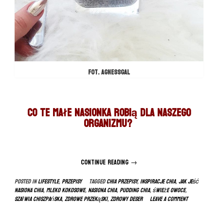
fot. agnessgal
Co te małe nasionka robią dla naszego
organizmu?
Continue reading
“Przepisy
→
nasiona
Posted in
LIFESTYLE
,
PRZEPISY
Tagged
chia przepisy
,
inspiracje chia
,
jak jeść
chia”
nasiona chia
,
mleko kokosowe
,
nasiona chia
,
pudding chia
,
świeże owoce
,
szałwia chiszpańska
,
zdrowe przekąski
,
zdrowy deser
Leave a comment