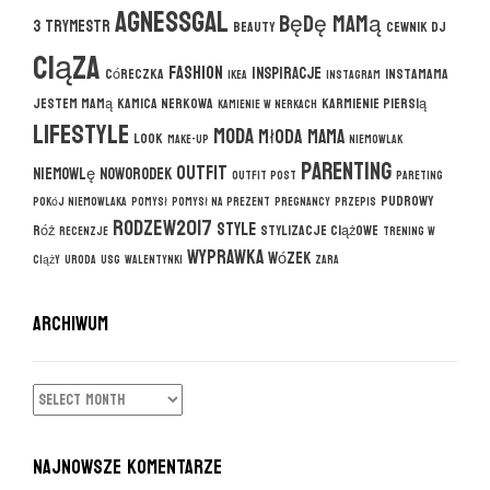
agnessgal
będę mamą
3 trymestr
beauty
cewnik DJ
ciąza
fashion
inspiracje
córeczka
instamama
ikea
instagram
jestem mamą
kamica nerkowa
karmienie piersią
kamienie w nerkach
lifestyle
moda
młoda mama
look
make-up
niemowlak
parenting
outfit
niemowlę
noworodek
outfit post
pareting
pudrowy
pokój niemowlaka
pomysł
pomysł na prezent
pregnancy
przepis
rodzew2017
style
róż
stylizacje ciążowe
recenzje
trening w
wyprawka
wózek
ciąży
uroda
usg
walentynki
zara
ARCHIWUM
ARCHIWUM
NAJNOWSZE KOMENTARZE