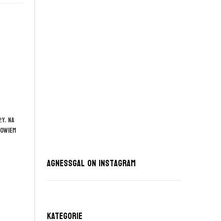
y. Na
powiem
AgnessGal on Instagram
KATEGORIE