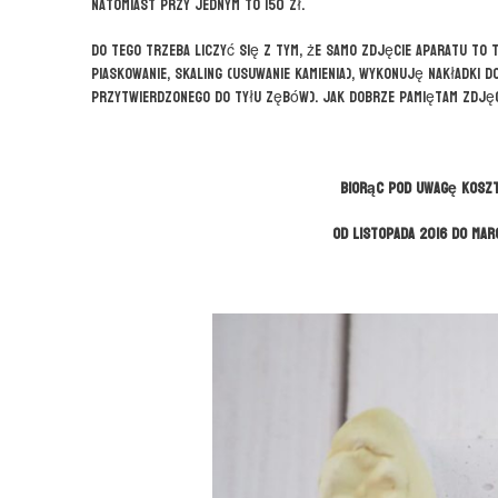
natomiast przy jednym to 150 zł.
Do tego trzeba liczyć się z tym, że samo zdjęcie aparatu t
piaskowanie, skaling (usuwanie kamienia), wykonuję nakładki d
przytwierdzonego do tyłu zębów). Jak dobrze pamiętam zdjęc
Biorąc pod uwagę koszty
od listopada 2016 do mar