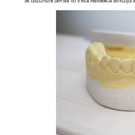
Dr. Leszczyszyn zapytała też o moje preferencje dotyczące a