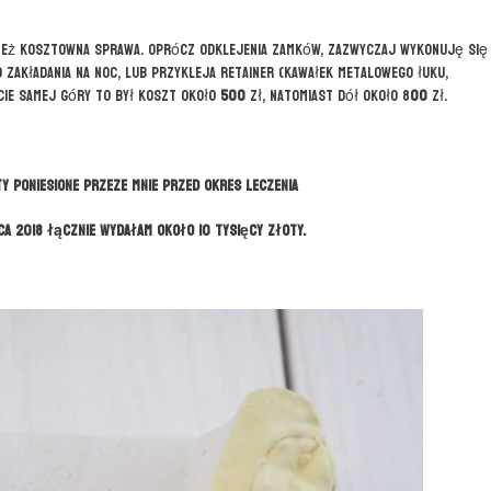
o też kosztowna sprawa. Oprócz odklejenia zamków, zazwyczaj wykonuję się
o zakładania na noc, lub przykleja retainer (kawałek metalowego łuku,
ie samej góry to był koszt około
500
zł, natomiast dół około 8
00
zł.
 poniesione przeze mnie przed okres leczenia
ca 2018 łącznie wydałam około 10 tysięcy złoty.