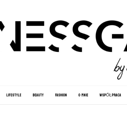
LIFESTYLE
BEAUTY
FASHION
O MNIE
WSPÓŁPRACA