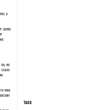
mki. A
ym jedno
am
nie
 się na
ć czasu
na
yło mnie
marzony
Tags