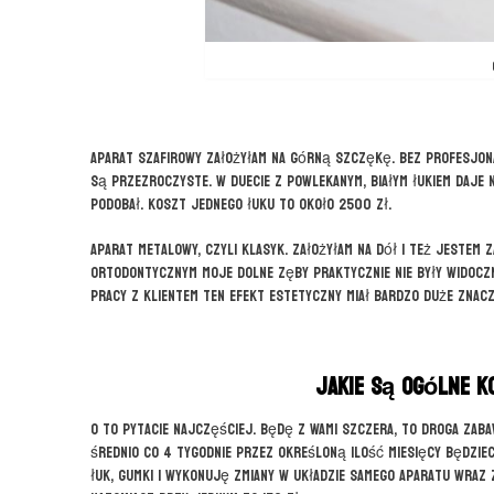
Aparat szafirowy założyłam na górną szczękę. Bez profesjona
są przezroczyste. W duecie z powlekanym, białym łukiem daje 
podobał. Koszt jednego łuku to około 2500 zł.
Aparat metalowy, czyli klasyk. Założyłam na dół i też jestem
ortodontycznym moje dolne zęby praktycznie nie były widoczn
pracy z klientem ten efekt estetyczny miał bardzo duże znacz
Jakie są ogólne k
O to pytacie najczęściej. Będę z Wami szczera, to droga zaba
średnio co 4 tygodnie przez określoną ilość miesięcy będzieci
łuk, gumki i wykonuję zmiany w układzie samego aparatu wraz 