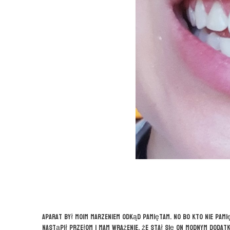
Aparat był moim marzeniem odkąd pamiętam. No bo kto nie pamię
nastąpił przełom i mam wrażenie, że stał się on modnym dodat