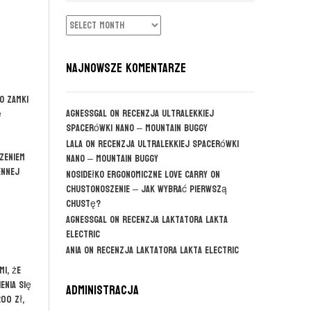
ARCHIWUM
NAJNOWSZE KOMENTARZE
o zamki
agnessgal
on
Recenzja ultralekkiej
ę
spacerówki Nano – Mountain Buggy
Lala
on
Recenzja ultralekkiej spacerówki
zeniem
Nano – Mountain Buggy
ennej
Nosidełko ergonomiczne Love Carry
on
CHUSTONOSZENIE – jak wybrać pierwszą
chustę?
agnessgal
on
Recenzja laktatora Lakta
Electric
Ania
on
Recenzja laktatora Lakta Electric
i, że
enia się
Administracja
00 zł,