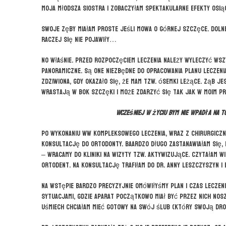
moja młodsza siostra i zobaczyłam spektakularne efekty osi
Swoje zęby miałam proste jeśli mowa o górnej szczęce. Dolne
raczej się nie pojawiły…
No właśnie. Przed rozpoczęciem leczenia należy wyleczyć wsz
panoramiczne. Są one niezbędne do opracowania planu leczenia 
zdziwiona, gdy okazało się, że mam tzw. ósemki leżące. Ząb je
wrastają w bok szczęki i może zdarzyć się tak jak w moim p
Wcześniej w życiu bym nie wpadła na t
Po wykonaniu ww kompleksowego leczenia, wraz z chirurgiczn
konsultację do ortodonty. Baardzo długo zastanawiałam się, 
– wracamy do kliniki na wizyty tzw. aktywizujące. Czytałam wi
Ortodent. Na konsultację trafiłam do dr. Anny Leszczyszyn i
Na wstępie bardzo precyzyjnie omówiłyśmy plan i czas leczenia
sytuacjami, gdzie aparat początkowo miał być przez nich noszo
uśmiech chciałam mieć gotowy na swój ślub (który swoją drog