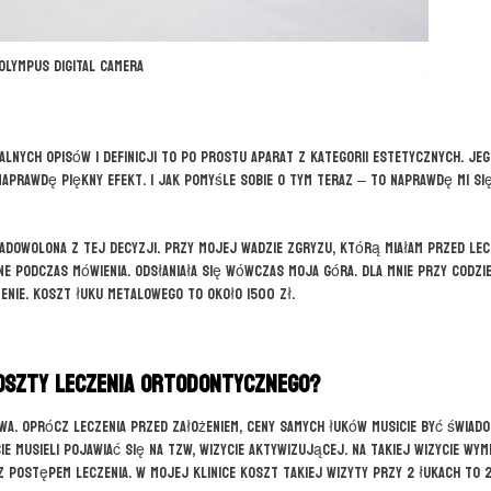
OLYMPUS DIGITAL CAMERA
lnych opisów i definicji to po prostu aparat z kategorii estetycznych. Jeg
naprawdę piękny efekt. I jak pomyśle sobie o tym teraz – to naprawdę mi si
 zadowolona z tej decyzji. Przy mojej wadzie zgryzu, którą miałam przed lec
e podczas mówienia. Odsłaniała się wówczas moja góra. Dla mnie przy codzi
enie. Koszt łuku metalowego to około 1500 zł.
oszty leczenia ortodontycznego?
wa. Oprócz leczenia przed założeniem, ceny samych łuków musicie być świadom
e musieli pojawiać się na tzw, wizycie aktywizującej. Na takiej wizycie wymi
z postępem leczenia. W mojej klinice koszt takiej wizyty przy 2 łukach to 2