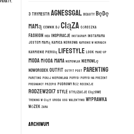
paraty.
agnessgal
będę
3 trymestr
beauty
ciąza
mamą
cewnik DJ
córeczka
fashion
inspiracje
instamama
ikea
instagram
jestem mamą
kamica nerkowa
kamienie w nerkach
lifestyle
karmienie piersią
look
make-up
moda
młoda mama
niemowlę
niemowlak
parenting
outfit
noworodek
outfit post
pareting
pokój niemowlaka
pomysł
pomysł na prezent
pudrowy róż
pregnancy
przepis
recenzje
rodzew2017
style
stylizacje ciążowe
wyprawka
trening w ciąży
uroda
usg
walentynki
wózek
zara
ARCHIWUM