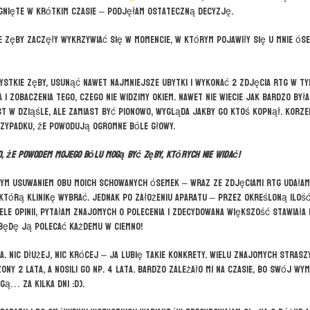
ągnięte w krótkim czasie – podjęłam ostateczną decyzję.
 zęby zaczęły wykrzywiać się w momencie, w którym pojawiły się u mnie óse
ystkie zęby, usunąć nawet najmniejsze ubytki i wykonać 2 zdjęcia RTG w t
i zobaczenia tego, czego nie widzimy okiem. Nawet nie wiecie jak bardzo był
st w dziąśle, ale zamiast być pionowo, wygląda jakby go ktoś kopnął. Korze
rzypadku, że powodują ogromne bóle głowy.
o, że powodem mojego bólu mogą być zęby, których nie widać!
ym usuwaniem obu moich schowanych ósemek – wraz ze zdjęciami RTG udałam
którą klinikę wybrać. Jednak po założeniu aparatu – przez określoną iloś
ele opinii, pytałam znajomych o polecenia i zdecydowana większość stawiała 
 będę ją polecać każdemu w ciemno!
. Nic dłużej, nic krócej – ja lubię takie konkrety. Wielu znajomych strasz
ny 2 lata, a nosili go np. 4 lata. Bardzo zależało mi na czasie, bo swój wy
ą… za kilka dni :D).