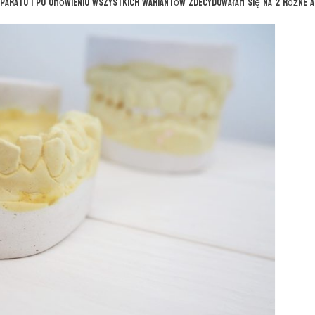
paratu i po omówieniu wszystkich wariantów zdecydowałam się na 2 różne a