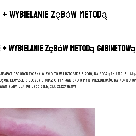
e + wybielanie zębów metodą
e + wybielanie zębów metodą gabinetową
 aparat ortodontyczny. A było to w listopadzie 2016, na początku mojej ciąż
ęcia decyzji, o leczeniu oraz o tym jak ono u mnie przebiegało. Na koniec o
ałam zęby już po jego zdjęciu. Zaczynamy!