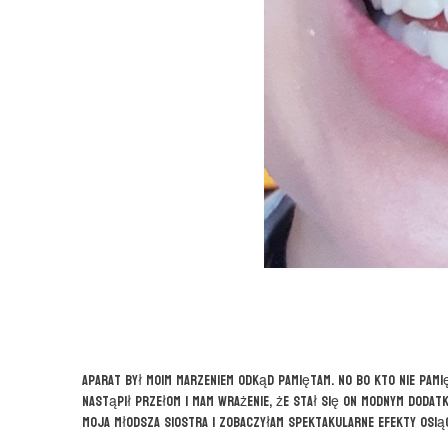
Aparat był moim marzeniem odkąd pamiętam. No bo kto nie pamię
nastąpił przełom i mam wrażenie, że stał się on modnym dodat
moja młodsza siostra i zobaczyłam spektakularne efekty osi