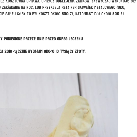
o też kosztowna sprawa. Oprócz odklejenia zamków, zazwyczaj wykonuję się
o zakładania na noc, lub przykleja retainer (kawałek metalowego łuku,
ie samej góry to był koszt około
500
zł, natomiast dół około 8
00
zł.
 poniesione przeze mnie przed okres leczenia
ca 2018 łącznie wydałam około 10 tysięcy złoty.