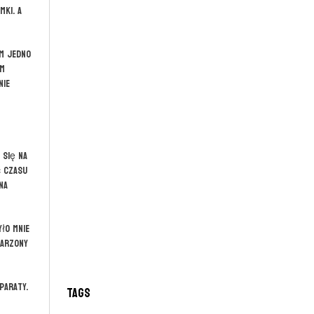
mki. A
ym jedno
am
nie
 się na
ć czasu
na
yło mnie
marzony
paraty.
Tags