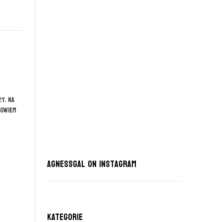
y. Na
powiem
AgnessGal on Instagram
KATEGORIE