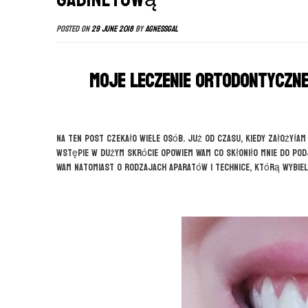
Posted on
29 June 2018
by
agnessgal
Moje leczenie ortodontyczn
Na ten post czekało wiele osób. Już od czasu, kiedy założyłam
wstępie w dużym skrócie opowiem Wam co skłoniło mnie do podj
Wam natomiast o rodzajach aparatów i technice, którą wybiel