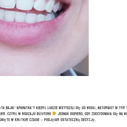
ta bajki “Aparatka”? Kiedyś ludzie wstydzili się go nosić, natomiast w tym 
kiem. Czymś w rodzaju biżuterii
Jednak dopiero, gdy zdecydowała się na n
ągnięte w krótkim czasie – podjęłam ostateczną decyzję.