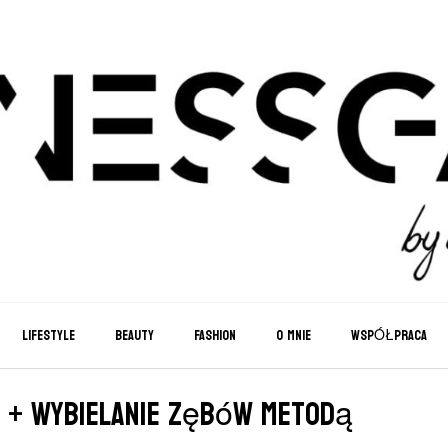
LIFESTYLE
BEAUTY
FASHION
O MNIE
WSPÓŁPRACA
e + wybielanie zębów metodą