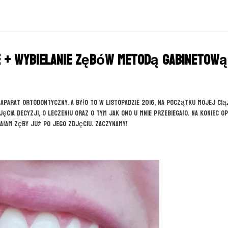
e + wybielanie zębów metodą gabinetową
 aparat ortodontyczny. A było to w listopadzie 2016, na początku mojej ciąż
ęcia decyzji, o leczeniu oraz o tym jak ono u mnie przebiegało. Na koniec o
ałam zęby już po jego zdjęciu. Zaczynamy!