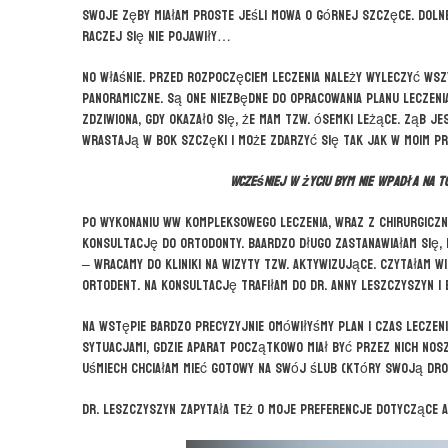
Swoje zęby miałam proste jeśli mowa o górnej szczęce. Dolne
raczej się nie pojawiły…
No właśnie. Przed rozpoczęciem leczenia należy wyleczyć wsz
panoramiczne. Są one niezbędne do opracowania planu leczenia 
zdziwiona, gdy okazało się, że mam tzw. ósemki leżące. Ząb je
wrastają w bok szczęki i może zdarzyć się tak jak w moim p
Wcześniej w życiu bym nie wpadła na t
Po wykonaniu ww kompleksowego leczenia, wraz z chirurgiczn
konsultację do ortodonty. Baardzo długo zastanawiałam się, 
– wracamy do kliniki na wizyty tzw. aktywizujące. Czytałam wi
Ortodent. Na konsultację trafiłam do dr. Anny Leszczyszyn i
Na wstępie bardzo precyzyjnie omówiłyśmy plan i czas leczenia
sytuacjami, gdzie aparat początkowo miał być przez nich noszo
uśmiech chciałam mieć gotowy na swój ślub (który swoją drog
Dr. Leszczyszyn zapytała też o moje preferencje dotyczące a