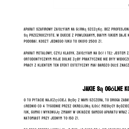
Aparat szafirowy założyłam na górną szczękę. Bez profesjona
są przezroczyste. W duecie z powlekanym, białym łukiem daje 
podobał. Koszt jednego łuku to około 2500 zł.
Aparat metalowy, czyli klasyk. Założyłam na dół i też jestem
ortodontycznym moje dolne zęby praktycznie nie były widoczn
pracy z klientem ten efekt estetyczny miał bardzo duże znacz
Jakie są ogólne k
O to pytacie najczęściej. Będę z Wami szczera, to droga zaba
średnio co 4 tygodnie przez określoną ilość miesięcy będzieci
łuk, gumki i wykonuję zmiany w układzie samego aparatu wraz 
natomiast przy jednym to 150 zł.