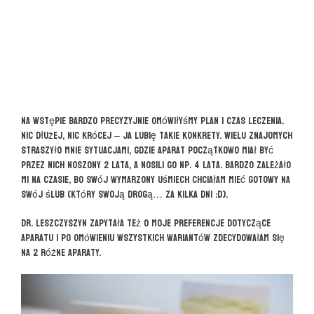
Na wstępie bardzo precyzyjnie omówiłyśmy plan i czas leczenia.
Nic dłużej, nic krócej – ja lubię takie konkrety. Wielu znajomych
straszyło mnie sytuacjami, gdzie aparat początkowo miał być
przez nich noszony 2 lata, a nosili go np. 4 lata. Bardzo zależało
mi na czasie, bo swój wymarzony uśmiech chciałam mieć gotowy na
swój ślub (który swoją drogą… za kilka dni :D).
Dr. Leszczyszyn zapytała też o moje preferencje dotyczące
aparatu i po omówieniu wszystkich wariantów zdecydowałam się
na 2 różne aparaty.