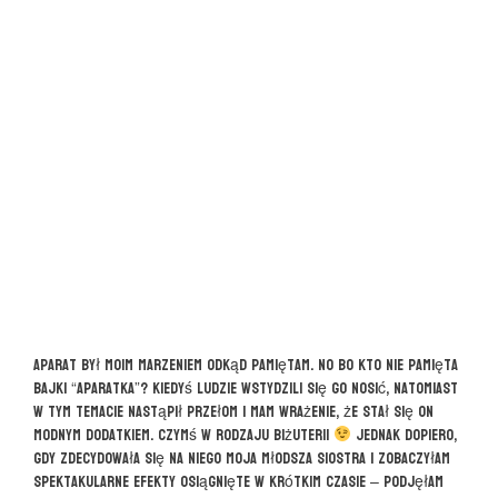
Aparat był moim marzeniem odkąd pamiętam. No bo kto nie pamięta
bajki “Aparatka”? Kiedyś ludzie wstydzili się go nosić, natomiast
w tym temacie nastąpił przełom i mam wrażenie, że stał się on
modnym dodatkiem. Czymś w rodzaju biżuterii
Jednak dopiero,
gdy zdecydowała się na niego moja młodsza siostra i zobaczyłam
spektakularne efekty osiągnięte w krótkim czasie – podjęłam