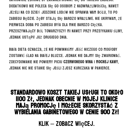
Dodatkowo nie poleca się go osobom z nadwrażliwością. Nawet
jeżeli na co dzień jedzenie lodów nie sprawia Wam bólu, to po
zabiegu będzie. Zęby stają się bardzo wrażliwe. Nie ukrywam, że
pierwsza doba po zabiegu była dla mnie bardzo ciężka.
Przeszywający ból towarzyszył mi nawet przy przełykaniu śliny,
jednak ustąpił już drugiego dnia.
Biała dieta oznacza, że nie powinniśmy jeść niczego co mogłoby
zostawić ślad na białej bluzce. Jednak nie dajmy się zwariować.
Zdecydowanie nie powiemy piciu
czerwonego wina
i
mocnej kawy
,
jednak nic nie stanie się jeśli zjesz kurczaka w panierce.
Standardowo koszt takiej usługi to około
1100 zł, jednak obecnie w mojej klinice
mają promocję i możecie skorzystać z
wybielania gabinetowego w cenie 900 zł!
KLIK – zobacz więcej.