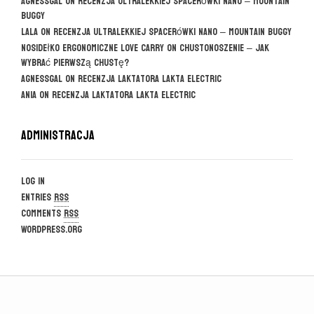
agnessgal
on
Recenzja ultralekkiej spacerówki Nano – Mountain
Buggy
Lala
on
Recenzja ultralekkiej spacerówki Nano – Mountain Buggy
Nosidełko ergonomiczne Love Carry
on
CHUSTONOSZENIE – jak
wybrać pierwszą chustę?
agnessgal
on
Recenzja laktatora Lakta Electric
Ania
on
Recenzja laktatora Lakta Electric
Administracja
Log in
Entries
RSS
Comments
RSS
WordPress.org