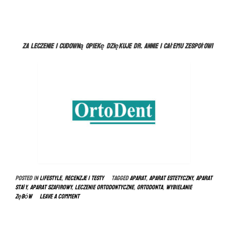
Za leczenie i cudowną opiekę dziękuje dr. Annie i całemu zespołowi
Posted in
LIFESTYLE
,
RECENZJE I TESTY
Tagged
aparat
,
aparat estetyczny
,
aparat
stały
,
aparat szafirowy
,
leczenie ortodontyczne
,
ortodonta
,
wybielanie
zębów
Leave a comment