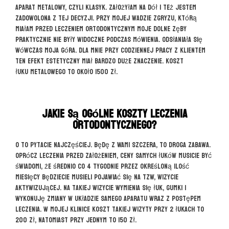
Aparat metalowy, czyli klasyk. Założyłam na dół i też jestem
zadowolona z tej decyzji. Przy mojej wadzie zgryzu, którą
miałam przed leczeniem ortodontycznym moje dolne zęby
praktycznie nie były widoczne podczas mówienia. Odsłaniała się
wówczas moja góra. Dla mnie przy codziennej pracy z klientem
ten efekt estetyczny miał bardzo duże znaczenie. Koszt
łuku metalowego to około 1500 zł.
Jakie są ogólne koszty leczenia
ortodontycznego?
O to pytacie najczęściej. Będę z Wami szczera, to droga zabawa.
Oprócz leczenia przed założeniem, ceny samych łuków musicie być
świadomi, że średnio co 4 tygodnie przez określoną ilość
miesięcy będziecie musieli pojawiać się na tzw, wizycie
aktywizującej. Na takiej wizycie wymienia się łuk, gumki i
wykonuję zmiany w układzie samego aparatu wraz z postępem
leczenia. W mojej klinice koszt takiej wizyty przy 2 łukach to
200 zł, natomiast przy jednym to 150 zł.