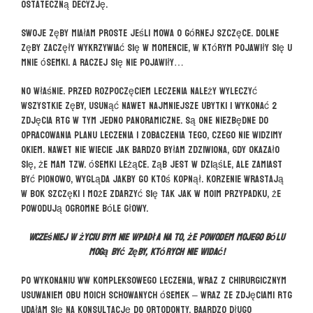
ostateczną decyzję.
Swoje zęby miałam proste jeśli mowa o górnej szczęce. Dolne
zęby zaczęły wykrzywiać się w momencie, w którym pojawiły się u
mnie ósemki. A raczej się nie pojawiły…
No właśnie. Przed rozpoczęciem leczenia należy wyleczyć
wszystkie zęby, usunąć nawet najmniejsze ubytki i wykonać 2
zdjęcia RTG w tym jedno panoramiczne. Są one niezbędne do
opracowania planu leczenia i zobaczenia tego, czego nie widzimy
okiem. Nawet nie wiecie jak bardzo byłam zdziwiona, gdy okazało
się, że mam tzw. ósemki leżące. Ząb jest w dziąśle, ale zamiast
być pionowo, wygląda jakby go ktoś kopnął. Korzenie wrastają
w bok szczęki i może zdarzyć się tak jak w moim przypadku, że
powodują ogromne bóle głowy.
Wcześniej w życiu bym nie wpadła na to, że powodem mojego bólu
mogą być zęby, których nie widać!
Po wykonaniu ww kompleksowego leczenia, wraz z chirurgicznym
usuwaniem obu moich schowanych ósemek – wraz ze zdjęciami RTG
udałam się na konsultację do ortodonty. Baardzo długo