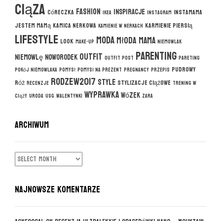
ciąza
fashion
inspiracje
córeczka
instamama
ikea
instagram
jestem mamą
kamica nerkowa
karmienie piersią
kamienie w nerkach
lifestyle
moda
młoda mama
look
make-up
niemowlak
parenting
outfit
niemowlę
noworodek
outfit post
pareting
pudrowy
pokój niemowlaka
pomysł
pomysł na prezent
pregnancy
przepis
rodzew2017
style
róż
stylizacje ciążowe
recenzje
trening w
wyprawka
wózek
ciąży
uroda
usg
walentynki
zara
ARCHIWUM
ARCHIWUM
NAJNOWSZE KOMENTARZE