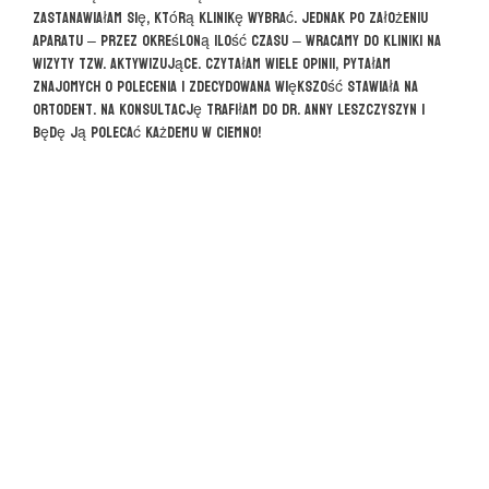
zastanawiałam się, którą klinikę wybrać. Jednak po założeniu
aparatu – przez określoną ilość czasu – wracamy do kliniki na
wizyty tzw. aktywizujące. Czytałam wiele opinii, pytałam
znajomych o polecenia i zdecydowana większość stawiała na
Ortodent. Na konsultację trafiłam do dr. Anny Leszczyszyn i
będę ją polecać każdemu w ciemno!