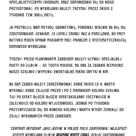
specjalistycznymi środkami, oraz odpowiednio się do niego
przygotować. Po wybielaniu należy trzymać przez około 2
tygodnie tzw. białą dietę.
Ja przybliżę Wam metodę gabinetową, ponieważ właśnie na nią się
zdecydowałam. Uznałam, że lepiej zrobić raz a porządnie, bo przy
natłoku moich spraw mogłabym mieć problem z systematycznością
domowego wybielania.
Tydzień przed planowanym zabiegiem należy używać specjalnej
pasty do zębów – GC Tooth Mousse. Ma ona za zadanie wzmocnic
nasze szkliwo i wypełnić ewentualne mikro ubytki w nim.
Na sam zabieg należy zarezerwować sobie około 1,5 h. Warto
wykonać sobie zdjęcie przed i po z miernikiem koloru szkliwa.
Tuż po efekt będzie będzie spektakularny (oczywiście w
zależności od koloru wyjściowego), jednak po tygodniu
przyzwyczaicie się do nowego koloru i warto wtedy zerknąć do
zdjęć wykonanych przed zabiegiem.
“Centrum OrtoDent jako jedyne w Polsce może zaoferować najlepszy
system wybielania zębów
Beaming White (USA).
Dzięki zastosowaniu