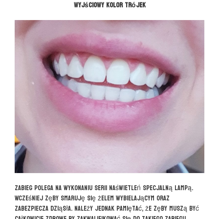
wyjściowy kolor trójek
Zabieg polega na wykonaniu serii naświetleń specjalną lampą.
Wcześniej zęby smaruję się żelem wybielającym oraz
zabezpiecza dziąsła. Należy jednak pamiętać, że zęby muszą być
całkowicie zdrowe by zakwalifikować się do takiego zabiegu.