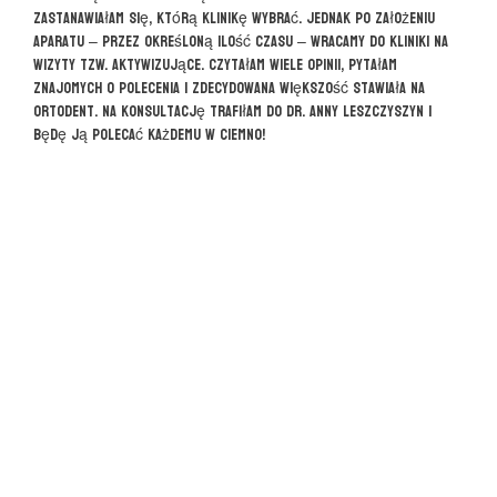
zastanawiałam się, którą klinikę wybrać. Jednak po założeniu
aparatu – przez określoną ilość czasu – wracamy do kliniki na
wizyty tzw. aktywizujące. Czytałam wiele opinii, pytałam
znajomych o polecenia i zdecydowana większość stawiała na
Ortodent. Na konsultację trafiłam do dr. Anny Leszczyszyn i
będę ją polecać każdemu w ciemno!