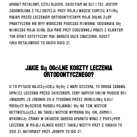
Aparat metalowy, czyli klasyk. Założyłam na dół i też jestem
zadowolona z tej decyzji. Przy mojej wadzie zgryzu, którą
miałam przed leczeniem ortodontycznym moje dolne zęby
praktycznie nie były widoczne podczas mówienia. Odsłaniała się
wówczas moja góra. Dla mnie przy codziennej pracy z klientem
ten efekt estetyczny miał bardzo duże znaczenie. Koszt
łuku metalowego to około 1500 zł.
Jakie są ogólne koszty leczenia
ortodontycznego?
O to pytacie najczęściej. Będę z Wami szczera, to droga zabawa.
Oprócz leczenia przed założeniem, ceny samych łuków musicie być
świadomi, że średnio co 4 tygodnie przez określoną ilość
miesięcy będziecie musieli pojawiać się na tzw, wizycie
aktywizującej. Na takiej wizycie wymienia się łuk, gumki i
wykonuję zmiany w układzie samego aparatu wraz z postępem
leczenia. W mojej klinice koszt takiej wizyty przy 2 łukach to
200 zł, natomiast przy jednym to 150 zł.