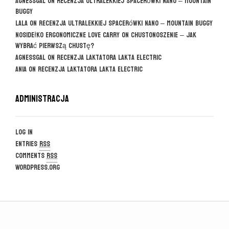
agnessgal
on
Recenzja ultralekkiej spacerówki Nano – Mountain
Buggy
Lala
on
Recenzja ultralekkiej spacerówki Nano – Mountain Buggy
Nosidełko ergonomiczne Love Carry
on
CHUSTONOSZENIE – jak
wybrać pierwszą chustę?
agnessgal
on
Recenzja laktatora Lakta Electric
Ania
on
Recenzja laktatora Lakta Electric
Administracja
Log in
Entries
RSS
Comments
RSS
WordPress.org