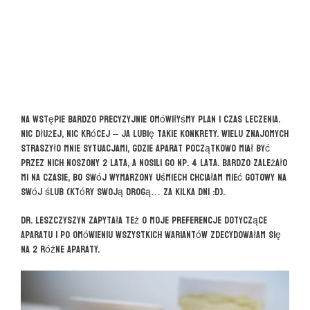
Na wstępie bardzo precyzyjnie omówiłyśmy plan i czas leczenia.
Nic dłużej, nic krócej – ja lubię takie konkrety. Wielu znajomych
straszyło mnie sytuacjami, gdzie aparat początkowo miał być
przez nich noszony 2 lata, a nosili go np. 4 lata. Bardzo zależało
mi na czasie, bo swój wymarzony uśmiech chciałam mieć gotowy na
swój ślub (który swoją drogą… za kilka dni :D).
Dr. Leszczyszyn zapytała też o moje preferencje dotyczące
aparatu i po omówieniu wszystkich wariantów zdecydowałam się
na 2 różne aparaty.