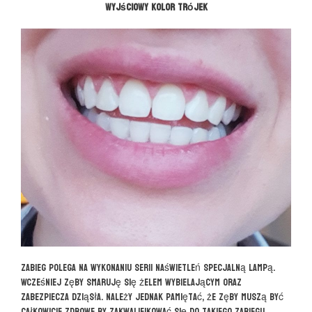
wyjściowy kolor trójek
Zabieg polega na wykonaniu serii naświetleń specjalną lampą.
Wcześniej zęby smaruję się żelem wybielającym oraz
zabezpiecza dziąsła. Należy jednak pamiętać, że zęby muszą być
całkowicie zdrowe by zakwalifikować się do takiego zabiegu.