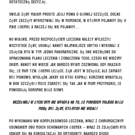
ostateczną decyzję.
Swoje zęby miałam proste jeśli mowa o górnej szczęce. Dolne
zęby zaczęły wykrzywiać się w momencie, w którym pojawiły się u
mnie ósemki. A raczej się nie pojawiły…
No właśnie. Przed rozpoczęciem leczenia należy wyleczyć
wszystkie zęby, usunąć nawet najmniejsze ubytki i wykonać 2
zdjęcia RTG w tym jedno panoramiczne. Są one niezbędne do
opracowania planu leczenia i zobaczenia tego, czego nie widzimy
okiem. Nawet nie wiecie jak bardzo byłam zdziwiona, gdy okazało
się, że mam tzw. ósemki leżące. Ząb jest w dziąśle, ale zamiast
być pionowo, wygląda jakby go ktoś kopnął. Korzenie wrastają
w bok szczęki i może zdarzyć się tak jak w moim przypadku, że
powodują ogromne bóle głowy.
Wcześniej w życiu bym nie wpadła na to, że powodem mojego bólu
mogą być zęby, których nie widać!
Po wykonaniu ww kompleksowego leczenia, wraz z chirurgicznym
usuwaniem obu moich schowanych ósemek – wraz ze zdjęciami RTG
udałam się na konsultację do ortodonty. Baardzo długo