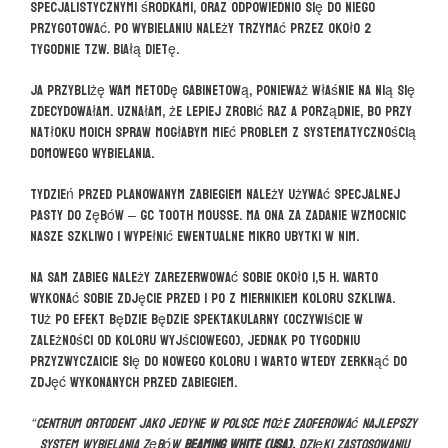
specjalistycznymi środkami, oraz odpowiednio się do niego
przygotować. Po wybielaniu należy trzymać przez około 2
tygodnie tzw. białą dietę.
Ja przybliżę Wam metodę gabinetową, ponieważ właśnie na nią się
zdecydowałam. Uznałam, że lepiej zrobić raz a porządnie, bo przy
natłoku moich spraw mogłabym mieć problem z systematycznością
domowego wybielania.
Tydzień przed planowanym zabiegiem należy używać specjalnej
pasty do zębów – GC Tooth Mousse. Ma ona za zadanie wzmocnic
nasze szkliwo i wypełnić ewentualne mikro ubytki w nim.
Na sam zabieg należy zarezerwować sobie około 1,5 h. Warto
wykonać sobie zdjęcie przed i po z miernikiem koloru szkliwa.
Tuż po efekt będzie będzie spektakularny (oczywiście w
zależności od koloru wyjściowego), jednak po tygodniu
przyzwyczaicie się do nowego koloru i warto wtedy zerknąć do
zdjęć wykonanych przed zabiegiem.
“Centrum OrtoDent jako jedyne w Polsce może zaoferować najlepszy
system wybielania zębów
Beaming White (USA).
Dzięki zastosowaniu