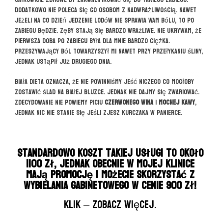
Dodatkowo nie poleca się go osobom z nadwrażliwością. Nawet
jeżeli na co dzień jedzenie lodów nie sprawia Wam bólu, to po
zabiegu będzie. Zęby stają się bardzo wrażliwe. Nie ukrywam, że
pierwsza doba po zabiegu była dla mnie bardzo ciężka.
Przeszywający ból towarzyszył mi nawet przy przełykaniu śliny,
jednak ustąpił już drugiego dnia.
Biała dieta oznacza, że nie powinniśmy jeść niczego co mogłoby
zostawić ślad na białej bluzce. Jednak nie dajmy się zwariować.
Zdecydowanie nie powiemy piciu
czerwonego wina
i
mocnej kawy
,
jednak nic nie stanie się jeśli zjesz kurczaka w panierce.
Standardowo koszt takiej usługi to około
1100 zł, jednak obecnie w mojej klinice
mają promocję i możecie skorzystać z
wybielania gabinetowego w cenie 900 zł!
KLIK – zobacz więcej.