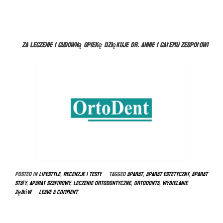
Za leczenie i cudowną opiekę dziękuje dr. Annie i całemu zespołowi
Posted in
LIFESTYLE
,
RECENZJE I TESTY
Tagged
aparat
,
aparat estetyczny
,
aparat
stały
,
aparat szafirowy
,
leczenie ortodontyczne
,
ortodonta
,
wybielanie
zębów
Leave a comment