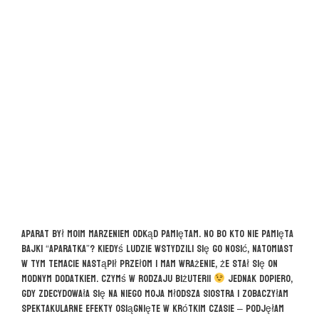
Aparat był moim marzeniem odkąd pamiętam. No bo kto nie pamięta
bajki “Aparatka”? Kiedyś ludzie wstydzili się go nosić, natomiast
w tym temacie nastąpił przełom i mam wrażenie, że stał się on
modnym dodatkiem. Czymś w rodzaju biżuterii
Jednak dopiero,
gdy zdecydowała się na niego moja młodsza siostra i zobaczyłam
spektakularne efekty osiągnięte w krótkim czasie – podjęłam