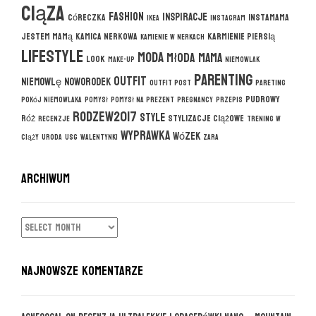
ciąza
fashion
inspiracje
córeczka
instamama
ikea
instagram
jestem mamą
kamica nerkowa
karmienie piersią
kamienie w nerkach
lifestyle
moda
młoda mama
look
make-up
niemowlak
parenting
outfit
niemowlę
noworodek
outfit post
pareting
pudrowy
pokój niemowlaka
pomysł
pomysł na prezent
pregnancy
przepis
rodzew2017
style
róż
stylizacje ciążowe
recenzje
trening w
wyprawka
wózek
ciąży
uroda
usg
walentynki
zara
ARCHIWUM
ARCHIWUM
NAJNOWSZE KOMENTARZE