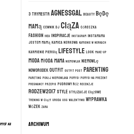
agnessgal
będę
3 trymestr
beauty
ciąza
mamą
cewnik DJ
córeczka
fashion
inspiracje
instamama
ikea
instagram
jestem mamą
kamica nerkowa
kamienie w nerkach
lifestyle
karmienie piersią
look
make-up
moda
młoda mama
niemowlę
niemowlak
parenting
outfit
noworodek
outfit post
pareting
pokój niemowlaka
pomysł
pomysł na prezent
pudrowy róż
pregnancy
przepis
recenzje
rodzew2017
style
stylizacje ciążowe
wyprawka
trening w ciąży
uroda
usg
walentynki
wózek
zara
ARCHIWUM
mysł na