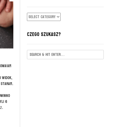
KATEGORIE
CZEGO SZUKASZ?
nowałam
j widok,
 staram.
owinno
yli 6
ż.