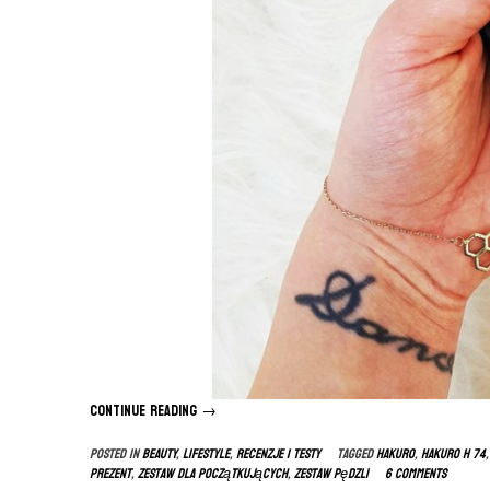
Continue reading
“Pędzle
→
HAKURO
Posted in
BEAUTY
,
LIFESTYLE
,
RECENZJE I TESTY
Tagged
hakuro
,
hakuro h 74
opinie”
prezent
,
zestaw dla początkujących
,
zestaw pędzli
6 Comments