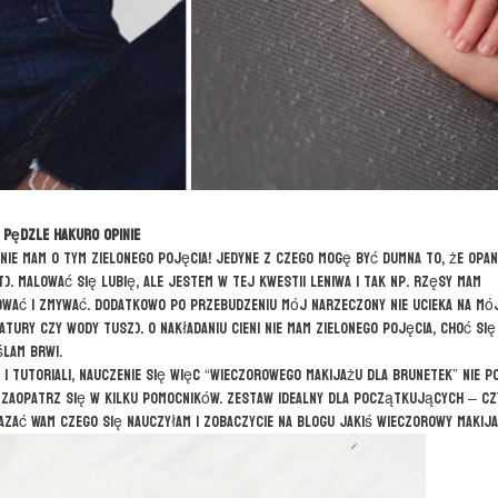
Pędzle HAKURO opinie
, nie mam o tym zielonego pojęcia! Jedyne z czego mogę być dumna to, że opa
t). Malować się lubię, ale jestem w tej kwestii leniwa i tak np. rzęsy mam
lować i zmywać. Dodatkowo po przebudzeniu mój narzeczony nie ucieka na mó
tury czy wody tusz). O nakładaniu cieni nie mam zielonego pojęcia, choć się
ślam brwi.
i tutoriali, nauczenie się więc “wieczorowego makijażu dla brunetek” nie p
 zaopatrz się w kilku pomocników. Zestaw idealny dla początkujących – cz
azać Wam czego się nauczyłam i zobaczycie na blogu jakiś wieczorowy makija