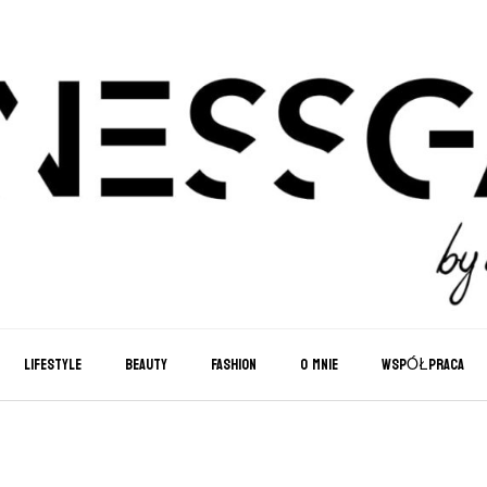
LIFESTYLE
BEAUTY
FASHION
O MNIE
WSPÓŁPRACA