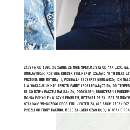
Zacznę od tego, że żadna ze mnie specjalista od makijażu. Ba
umiejętność robienia kresek eyelinerem (zajęło mi to kilka la
przedłużone metodą 1:1, ponieważ szczerze nienawidzę ich ma
a w wakacje unikam efektu pandy (roztapiający się od tempera
Na co dzień raczej maluję się podkładem, bronzerem i podkre
Można pomyśleć w czym problem, internet pełen jest filmików 
stanowić większego problemu. Jestem za, ale zanim zaczniesz
pędzli od firmy Hakuro. Może za jakiś czas będę w stanie pok