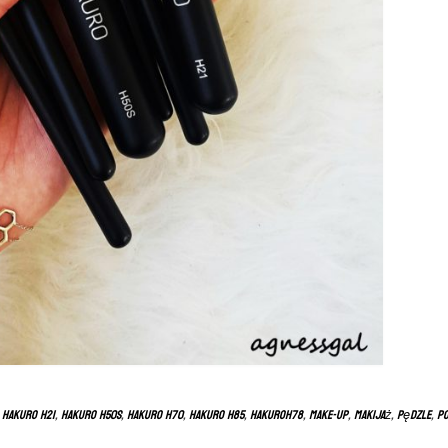
,
hakuro h21
,
hakuro h50s
,
hakuro h70
,
hakuro h85
,
hakuroh78
,
make-up
,
makijaż
,
pędzle
,
po