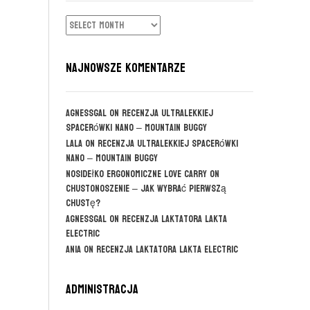
ARCHIWUM
NAJNOWSZE KOMENTARZE
agnessgal
on
Recenzja ultralekkiej
spacerówki Nano – Mountain Buggy
Lala
on
Recenzja ultralekkiej spacerówki
Nano – Mountain Buggy
Nosidełko ergonomiczne Love Carry
on
CHUSTONOSZENIE – jak wybrać pierwszą
chustę?
agnessgal
on
Recenzja laktatora Lakta
Electric
Ania
on
Recenzja laktatora Lakta Electric
Administracja