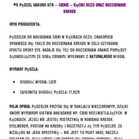
#5 pędzel HAKURO H78 –
CIENIE – kąciki oczu oraz rozcieranie
kresek
Opis producenta:
Pędzelek do nakładania cieni w kącikach oczu. Znakomicie
sprawdza się także do rozcierania kresek w celu uzyskania
efektu smoky eye. Nadaje się też do rozcierania granic pomiędzy
sąsiadującymi ze sobą cieniami. Wykonany z
naturalnego
włosia.
Wymiary pędzla:
Długość włosia: 1,1cm
Całkowita długość pędzla: 17,5cm
Moja opinia:
Pędzelek przyda się w makijażu wieczorowym, dzięki
swoim wymiarom ułatwia nakładanie np. cieni rozświetlających w
kącikach. Jeżeli nie jesteś mistrzynią w robieniu kresek
eyelinerem, postaw na kredkę i rozetrzyj ją tym pędzlem. Ze
względu na jego specyfikę – nie jest to must have, raczej