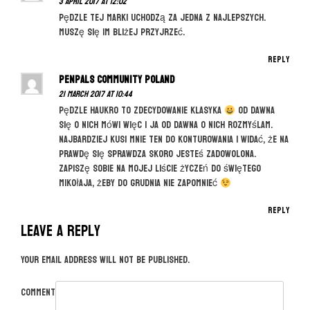
3 April 2017 at 12:02
Pędzle tej marki uchodzą za jedna z najlepszych.
Muszę się im bliżej przyjrzeć.
Reply
PenPals Community Poland
21 March 2017 at 10:44
Pędzle Haukro to zdecydowanie klasyka
Od dawna
się o nich mówi więc i ja od dawna o nich rozmyślam.
Najbardziej kusi mnie ten do konturowania i widać, że na
prawdę się sprawdza skoro jesteś zadowolona.
Zapiszę sobie na mojej liście życzeń do świętego
Mikołaja, żeby do grudnia nie zapomnieć
Reply
Leave a Reply
Your email address will not be published.
Comment