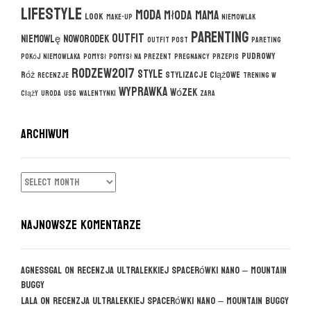
lifestyle
moda
młoda mama
look
make-up
niemowlak
parenting
outfit
niemowlę
noworodek
outfit post
pareting
pudrowy
pokój niemowlaka
pomysł
pomysł na prezent
pregnancy
przepis
rodzew2017
style
róż
stylizacje ciążowe
recenzje
trening w
wyprawka
wózek
ciąży
uroda
usg
walentynki
zara
ARCHIWUM
ARCHIWUM
NAJNOWSZE KOMENTARZE
agnessgal
on
Recenzja ultralekkiej spacerówki Nano – Mountain
Buggy
Lala
on
Recenzja ultralekkiej spacerówki Nano – Mountain Buggy