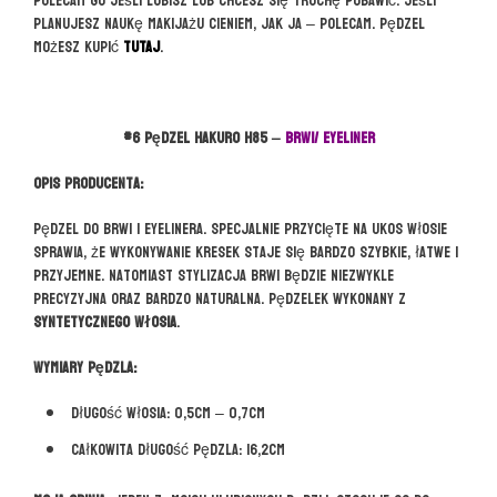
polecam go jeśli lubisz lub chcesz się trochę pobawić. Jeśli
planujesz naukę makijażu cieniem, jak ja – polecam. Pędzel
możesz kupić
TUTAJ
.
#6 pędzel HAKURO H85 –
BRWI/ EYELINER
Opis producenta:
Pędzel do brwi i eyelinera. Specjalnie przycięte na ukos włosie
sprawia, że wykonywanie kresek staje się bardzo szybkie, łatwe i
przyjemne. Natomiast stylizacja brwi będzie niezwykle
precyzyjna oraz bardzo naturalna. Pędzelek wykonany z
syntetycznego włosia
.
Wymiary pędzla:
Długość włosia: 0,5cm – 0,7cm
Całkowita długość pędzla: 16,2cm