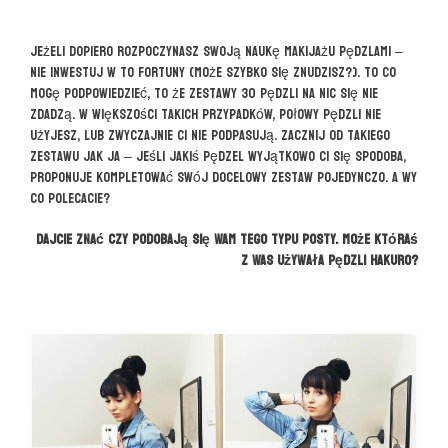
Jeżeli dopiero rozpoczynasz swoją naukę makijażu pędzlami –
nie inwestuj w to fortuny (może szybko się znudzisz?). To co
mogę podpowiedzieć, to że zestawy 30 pędzli na nic się nie
zdadzą. W większości takich przypadków, połowy pędzli nie
użyjesz, lub zwyczajnie Ci nie podpasują. Zacznij od takiego
zestawu jak ja – jeśli jakiś pędzel wyjątkowo Ci się spodoba,
proponuje kompletować swój docelowy zestaw pojedynczo. A Wy
co polecacie?
Dajcie znać czy podobają się Wam tego typu posty. Może któraś
z Was używała pędzli Hakuro?