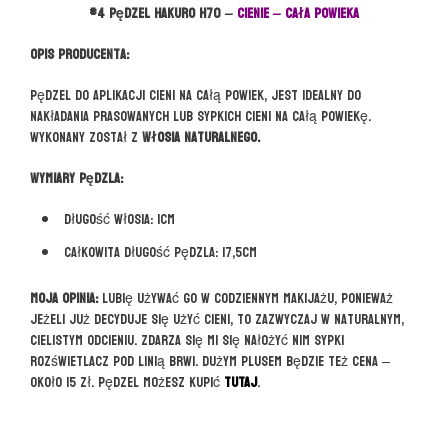
#4 pędzel HAKURO H70 –
CIENIE – cała powieka
Opis producenta:
Pędzel do aplikacji cieni na całą powiek, jest idealny do
nakładania prasowanych lub sypkich cieni na całą powiekę.
Wykonany został z
włosia naturalnego.
Wymiary pędzla:
Długość włosia: 1cm
Całkowita długość pędzla: 17,5cm
Moja opinia:
Lubię używać go w codziennym makijażu, ponieważ
jeżeli już decyduje się użyć cieni, to zazwyczaj w naturalnym,
cielistym odcieniu. Zdarza się mi się nałożyć nim sypki
rozświetlacz pod linią brwi. Dużym plusem będzie też cena –
około 15 zł. Pędzel możesz kupić
TUTAJ
.