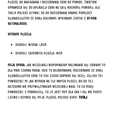
Pędzel do nakładania i rozcierania cieni do powiek. Świetnie
sprawdza się do aplikacji cieni na całą ruchomą powiekę, ale
także możesz używać go do rozcierania granic pomiędzy
sąsiadującymi ze sobą kolorami. Wykonany został z
włosia
naturalnego.
Wymiary pędzla:
Długość włosia: 1,8cm
Długość całkowita pędzla: 18cm
Moja opinia:
Jak wcześniej wspominałam malowanie się cieniami to
dla mnie czarna magia. Całe to blendowanie, rozcieranie ze sobą
sąsiadujących cieni to coś czego dopiero się uczę. Ciężko też
powiedzieć mi jak wypada na tle innych pędzli, bo do tej
kategorii nie przywiązywałam wcześniej wagi. To co mogę
powiedzieć z pewnością, to że jest miły dla oka i się nie puszy.
Łatwo i szybko się myje. Pędzel możesz kupić
TUTAJ
.