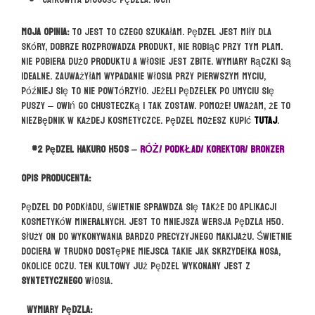
Moja opinia:
To jest to czego szukałam. Pędzel jest miły dla
skóry, dobrze rozprowadza produkt, nie robiąc przy tym plam.
Nie pobiera dużo produktu a włosie jest zbite. Wymiary rączki są
idealne. Zauważyłam wypadanie włosia przy pierwszym myciu,
później się to nie powtórzyło. Jeżeli pędzelek po umyciu się
puszy – owiń go chusteczką i tak zostaw. Pomoże! Uważam, że to
niezbędnik w każdej kosmetyczce. Pędzel możesz kupić
TUTAJ
.
#2 pędzel HAKURO H50s –
RÓŻ/ PODKŁAD/ KOREKTOR/ BRONZER
Opis producenta:
Pędzel do podkładu, świetnie sprawdza się także do aplikacji
kosmetyków mineralnych. Jest to mniejsza wersja pędzla H50.
Służy on do wykonywania bardzo precyzyjnego makijażu. Świetnie
dociera w trudno dostępne miejsca takie jak skrzydełka nosa,
okolice oczu. Ten kultowy już pędzel wykonany jest z
syntetycznego
włosia.
Wymiary pędzla: