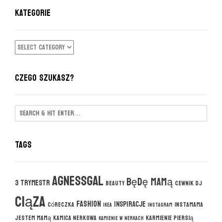
KATEGORIE
KATEGORIE
CZEGO SZUKASZ?
Tags
agnessgal
będę mamą
3 trymestr
beauty
cewnik DJ
ciąza
fashion
inspiracje
córeczka
instamama
ikea
instagram
jestem mamą
kamica nerkowa
karmienie piersią
kamienie w nerkach