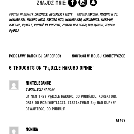
Znajdź mnie:
Posted in
BEAUTY
,
LIFESTYLE
,
RECENZJE I TESTY
Tagged
hakuro
,
hakuro h 74
,
hakuro h21
,
hakuro h50s
,
hakuro h70
,
hakuro h85
,
hakuroh78
,
make-up
,
makijaż
,
pędzle
,
pomysł na prezent
,
zestaw dla początkujących
,
zestaw
pędzli
P
Podstawy damskiej garderoby
Nowości w mojej kosmetyczce
o
6 thoughts on “
Pędzle HAKURO opinie
”
s
t
MintElegance
n
3 April 2017 at 17:54
a
ja mam trzy pędzle hakuro, do podkładu, korektora
oraz do rozświetlacza. zastanawiam się nad kupnem
v
czwartego, do pudru:P
i
g
Reply
a
Monika