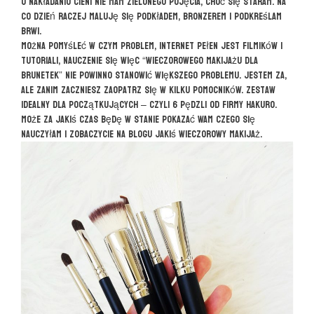
O nakładaniu cieni nie mam zielonego pojęcia, choć się staram. Na
co dzień raczej maluję się podkładem, bronzerem i podkreślam
brwi.
Można pomyśleć w czym problem, internet pełen jest filmików i
tutoriali, nauczenie się więc “wieczorowego makijażu dla
brunetek” nie powinno stanowić większego problemu. Jestem za,
ale zanim zaczniesz zaopatrz się w kilku pomocników. Zestaw
idealny dla początkujących – czyli 6 pędzli od firmy Hakuro.
Może za jakiś czas będę w stanie pokazać Wam czego się
nauczyłam i zobaczycie na blogu jakiś wieczorowy makijaż.