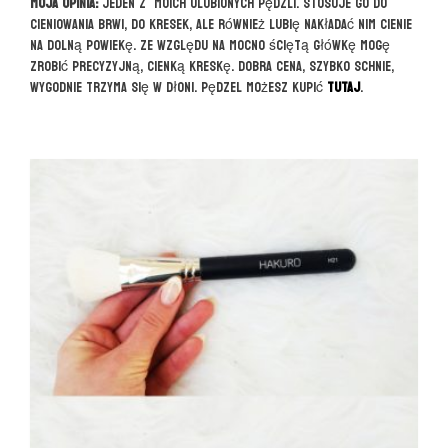
Moja opinia:
Jeden z moich ulubionych pędzli. Stosuje go do
cieniowania brwi, do kresek, ale również lubię nakładać nim cienie
na dolną powiekę. Ze względu na mocno ściętą główkę mogę
zrobić precyzyjną, cienką kreskę. Dobra cena, szybko schnie,
wygodnie trzyma się w dłoni. Pędzel możesz kupić
TUTAJ
.