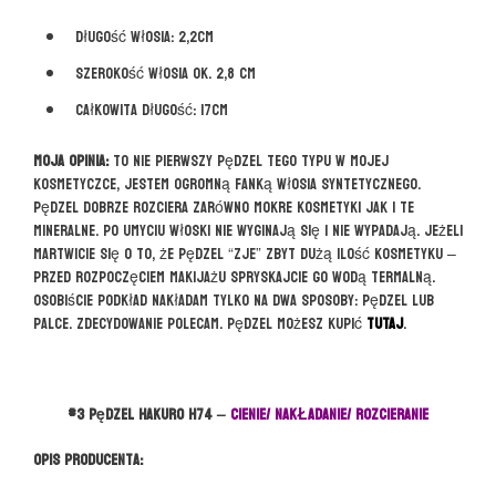
Długość włosia: 2,2cm
Szerokość włosia ok. 2,8 cm
Całkowita długość: 17cm
Moja opinia:
To nie pierwszy pędzel tego typu w mojej
kosmetyczce, jestem ogromną fanką włosia syntetycznego.
Pędzel dobrze rozciera zarówno mokre kosmetyki jak i te
mineralne. Po umyciu włoski nie wyginają się i nie wypadają. Jeżeli
martwicie się o to, że pędzel “zje” zbyt dużą ilość kosmetyku –
przed rozpoczęciem makijażu spryskajcie go wodą termalną.
Osobiście podkład nakładam tylko na dwa sposoby: pędzel lub
palce. Zdecydowanie polecam. Pędzel możesz kupić
TUTAJ
.
#3 pędzel HAKURO H74 –
CIENIE/ NAKŁADANIE/ ROZCIERANIE
Opis producenta: