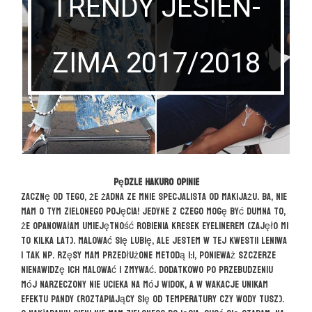
TRENDY JESIEŃ-
ZIMA 2017/2018
Pędzle HAKURO opinie
Zacznę od tego, że żadna ze mnie specjalista od makijażu. Ba, nie
mam o tym zielonego pojęcia! Jedyne z czego mogę być dumna to,
że opanowałam umiejętność robienia kresek eyelinerem (zajęło mi
to kilka lat). Malować się lubię, ale jestem w tej kwestii leniwa
i tak np. rzęsy mam przedłużone metodą 1:1, ponieważ szczerze
nienawidzę ich malować i zmywać. Dodatkowo po przebudzeniu
mój narzeczony nie ucieka na mój widok, a w wakacje unikam
efektu pandy (roztapiający się od temperatury czy wody tusz).