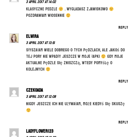
3 April 2017 at 14:02
t
Klasyczne pedzle
. Wygladasz zjawiskowo
i
Pozdrawiam wiosennie
o
Reply
n
Elwira
3 April 2017 at 13:51
Słyszałam wiele dobrego o tych pędzlach, ale jakoś do
tej pory nie wpadły jeszcze w moje łapki
Gdy moje
aktualne pędzle się zniszczą, wtedy pomyślę o
kolejnych
Reply
CzekoAda
3 April 2017 at 12:08
Nigdy jeszcze ich nie używałam, może kiedyś się skuszę
Reply
Ladyflower123