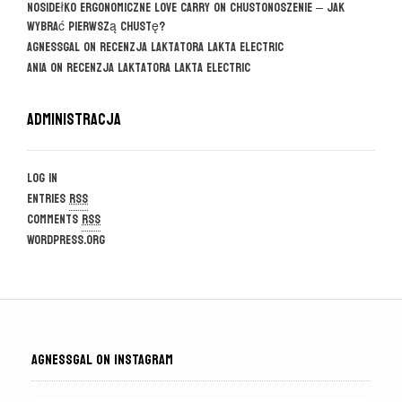
Nosidełko ergonomiczne Love Carry
on
CHUSTONOSZENIE – jak
wybrać pierwszą chustę?
agnessgal
on
Recenzja laktatora Lakta Electric
Ania
on
Recenzja laktatora Lakta Electric
Administracja
Log in
Entries
RSS
Comments
RSS
WordPress.org
AGNESSGAL ON INSTAGRAM