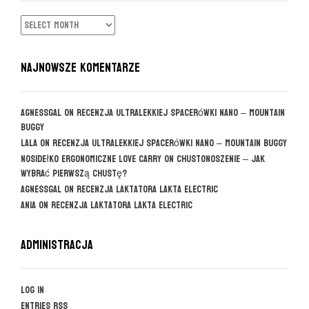
ARCHIWUM
NAJNOWSZE KOMENTARZE
agnessgal
on
Recenzja ultralekkiej spacerówki Nano – Mountain
Buggy
Lala
on
Recenzja ultralekkiej spacerówki Nano – Mountain Buggy
Nosidełko ergonomiczne Love Carry
on
CHUSTONOSZENIE – jak
wybrać pierwszą chustę?
agnessgal
on
Recenzja laktatora Lakta Electric
Ania
on
Recenzja laktatora Lakta Electric
Administracja
Log in
Entries
RSS