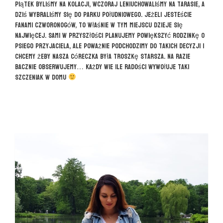
piątek byliśmy na kolacji, wczoraj leniuchowaliśmy na tarasie, a
dziś wybraliśmy się do parku południowego. Jeżeli jesteście
fanami czworonogów, to właśnie w tym miejscu dzieje się
najwięcej. Sami w przyszłości planujemy powiększyć rodzinkę o
psiego przyjaciela, ale poważnie podchodzimy do takich decyzji i
chcemy żeby nasza córeczka była troszkę starsza. Na razie
bacznie obserwujemy… Każdy wie ile radości wywołuje taki
szczeniak w domu