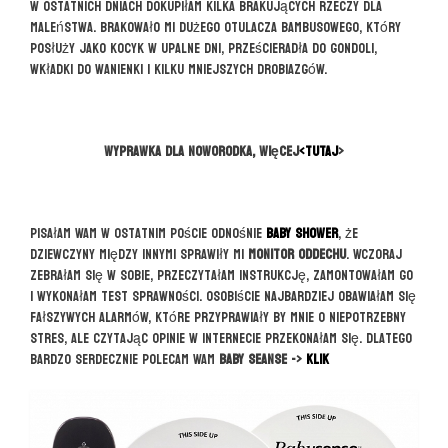
W ostatnich dniach dokupiłam kilka brakujących rzeczy dla
maleństwa. Brakowało mi dużego otulacza bambusowego, który
posłuży jako kocyk w upalne dni, prześcieradła do gondoli,
wkładki do wanienki i kilku mniejszych drobiazgów.
Wyprawka dla noworodka, więcej
<TUTAJ
>
Pisałam Wam w ostatnim poście odnośnie
BABY SHOWER
, że
dziewczyny między innymi sprawiły mi
monitor oddechu
. Wczoraj
zebrałam się w sobie, przeczytałam instrukcję, zamontowałam go
i wykonałam test sprawności. Osobiście najbardziej obawiałam się
fałszywych alarmów, które przyprawiały by mnie o niepotrzebny
stres, ale czytając opinie w internecie przekonałam się. Dlatego
bardzo serdecznie polecam Wam
BABY SEANSE ->
KLIK