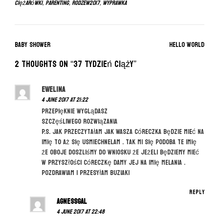
ciężarówki
,
parenting
,
rodzew2017
,
wyprawka
P
Baby Shower
hello world
o
2 thoughts on “
37 tydzień ciąży
”
s
t
Ewelina
n
4 June 2017 at 21:22
a
przepięknie wyglądasz
szczęśliwego rozwiązania
v
P.S. jak przeczytałam jak Wasza córeczka będzie mieć na
i
imię to aż się usmiechnelam . Tak mi się podoba te imię
g
że oboje doszliśmy do wniosku że jeżeli będziemy mieć
w przyszłości córeczkę damy jej na imię Melania .
a
Pozdrawiam i przesyłam buziaki
t
i
Reply
agnessgal
o
4 June 2017 at 22:48