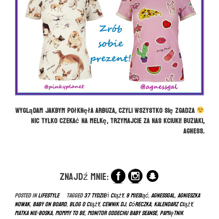
Wyglądam jakbym połknęła arbuza, czyli wszystko się zgadza
Nic tylko czekać na Melkę, trzymajcie za nas kciuki! Buziaki,
Agness.
Znajdź mnie:
Posted in
LIFESTYLE
Tagged
37 tydzień ciąży
,
9 miesiąć
,
agnessgal
,
agnieszka
nowak
,
baby on board
,
blog o ciąży
,
cewnik DJ
,
córeczka
,
kalendarz ciąży
,
matka nie-boska
,
mommy to be
,
monitor oddechu baby seanse
,
pamiętnik