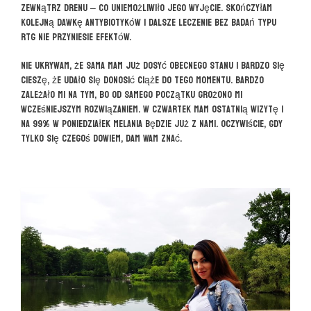
zewnątrz drenu – co uniemożliwiło jego wyjęcie. Skończyłam
kolejną dawkę antybiotyków i dalsze leczenie bez badań typu
RTG nie przyniesie efektów.
Nie ukrywam, że sama mam już dosyć obecnego stanu i bardzo się
cieszę, że udało się donosić ciąże do tego momentu. Bardzo
zależało mi na tym, bo od samego początku grożono mi
wcześniejszym rozwiązaniem. W czwartek mam ostatnią wizytę i
na 99% w poniedziałek Melania będzie już z nami. Oczywiście, gdy
tylko się czegoś dowiem, dam Wam znać.