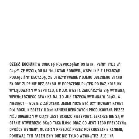
Cześć Kochani!
W sobotę rozpoczęłam ostatni, pełny tydzień
ciąży. Ze względu na mój stan zdrowia, wspólnie z lekarzami
podjęliśmy decyzję, że utrzymywanie mojego obecnego stanu
byłoby zupełnie bez sensu. W poprzedni piątek po raz kolejny
wylądowałam w szpitalu, a moja wizyta zakończyła się wymianą
wewnętrznego cewnika DJ. To już trzecia wymiana w ciągu 4
miesięcy – gdzie z założenia jeden może być użytkowany nawet
pół roku. Niestety ilość kamieni nerkowych produkowana przez
mój organizm w ciąży jest bardzo nietypowa. Lekarze nie są w
stanie stwierdzić skąd taka ilość oraz co jest tego przyczyną.
Oprócz wymiany, musiałam przejść przez rozkruszanie kamieni,
ponieważ tym razem były one nie tylko wewnątrz, ale i na