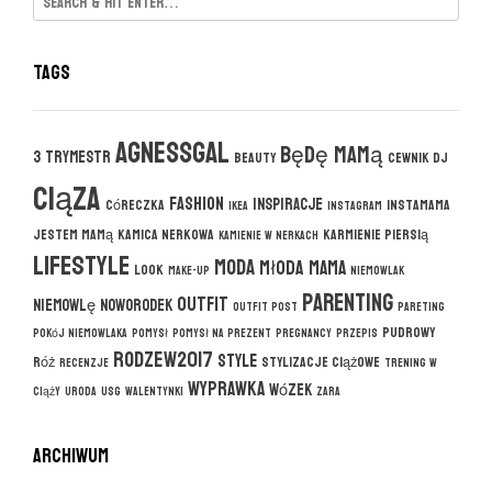
Tags
agnessgal
będę mamą
3 trymestr
beauty
cewnik DJ
ciąza
fashion
inspiracje
córeczka
instamama
ikea
instagram
jestem mamą
kamica nerkowa
karmienie piersią
kamienie w nerkach
lifestyle
moda
młoda mama
look
make-up
niemowlak
parenting
outfit
niemowlę
noworodek
outfit post
pareting
pudrowy
pokój niemowlaka
pomysł
pomysł na prezent
pregnancy
przepis
rodzew2017
style
róż
stylizacje ciążowe
recenzje
trening w
wyprawka
wózek
ciąży
uroda
usg
walentynki
zara
ARCHIWUM