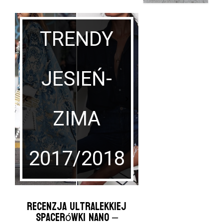
TRENDY
Sesja
JESIEŃ-
Noworo
ZIMA
Sprawdź czy w
2017/2018
Recenzja ultralekkiej
spacerówki Nano –