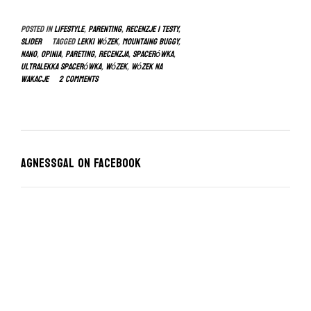
Posted in
LIFESTYLE
,
Parenting
,
RECENZJE I TESTY
,
slider
Tagged
lekki wózek
,
mountaing buggy
,
nano
,
opinia
,
pareting
,
recenzja
,
spacerówka
,
ultralekka spacerówka
,
wózek
,
wózek na
wakacje
2 Comments
Agnessgal on Facebook