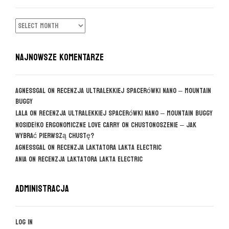
ARCHIWUM
NAJNOWSZE KOMENTARZE
agnessgal
on
Recenzja ultralekkiej spacerówki Nano – Mountain
Buggy
Lala
on
Recenzja ultralekkiej spacerówki Nano – Mountain Buggy
Nosidełko ergonomiczne Love Carry
on
CHUSTONOSZENIE – jak
wybrać pierwszą chustę?
agnessgal
on
Recenzja laktatora Lakta Electric
Ania
on
Recenzja laktatora Lakta Electric
Administracja
Log in