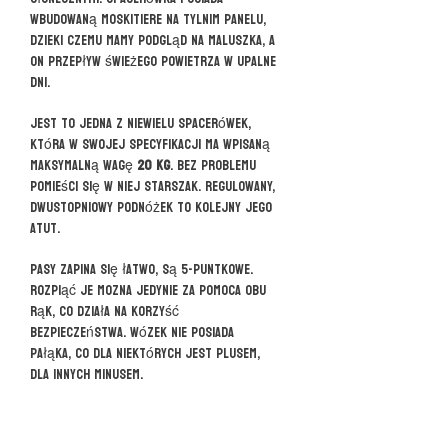
wbudowaną moskitiere na tylnim panelu,
dzieki czemu mamy podgląd na maluszka, a
on przepływ świeżego powietrza w upalne
dni.
Jest to jedna z niewielu spacerówek,
która w swojej specyfikacji ma wpisaną
maksymalną wagę
20 kg
. Bez problemu
pomieści się w niej starszak. Regulowany,
dwustopniowy podnóżek to kolejny jego
atut.
Pasy zapina się łatwo, są 5-puntkowe.
Rozpiąć je mozna jedynie za pomoca obu
rąk, co działa na korzyść
bezpieczeństwa. Wózek nie posiada
pałąka, co dla niektórych jest plusem,
dla innych minusem.