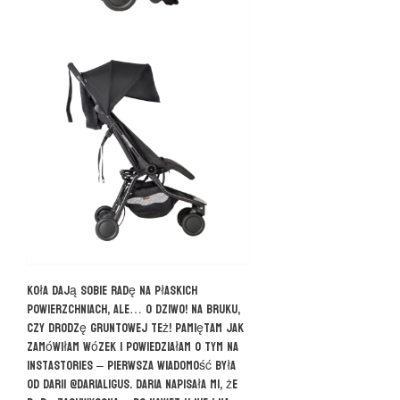
Koła dają sobie radę na płaskich
powierzchniach, ale… o dziwo! Na bruku,
czy drodzę gruntowej też! Pamiętam jak
zamówiłam wózek i powiedziałam o tym na
instastories – pierwsza wiadomość była
od Darii @darialigus. Daria napisała mi, że