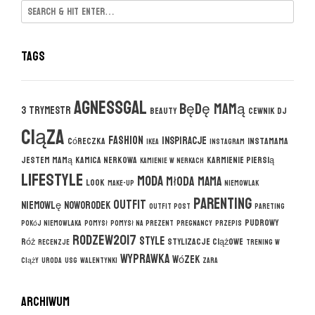
Tags
agnessgal
będę mamą
3 trymestr
beauty
cewnik DJ
ciąza
fashion
inspiracje
córeczka
instamama
ikea
instagram
jestem mamą
kamica nerkowa
karmienie piersią
kamienie w nerkach
lifestyle
moda
młoda mama
look
make-up
niemowlak
parenting
outfit
niemowlę
noworodek
outfit post
pareting
pudrowy
pokój niemowlaka
pomysł
pomysł na prezent
pregnancy
przepis
rodzew2017
style
róż
stylizacje ciążowe
recenzje
trening w
wyprawka
wózek
ciąży
uroda
usg
walentynki
zara
ARCHIWUM