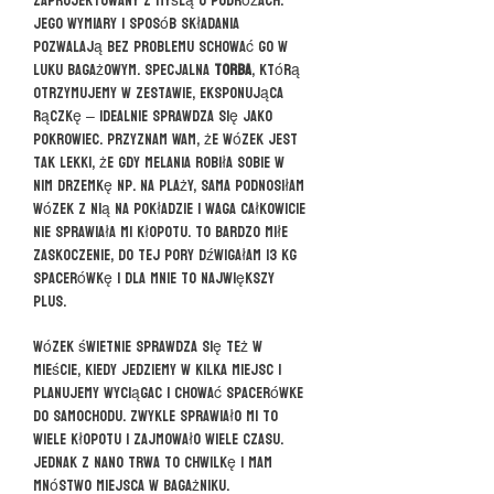
zaprojektowany z myślą o podróżach.
Jego wymiary i sposób składania
pozwalają bez problemu schować go w
luku bagażowym. Specjalna
torba
, którą
otrzymujemy w zestawie, eksponująca
rączkę – idealnie sprawdza się jako
pokrowiec. Przyznam Wam, że wózek jest
tak lekki, że gdy Melania robiła sobie w
nim drzemkę np. na plaży, sama podnosiłam
wózek z nią na pokładzie i waga całkowicie
nie sprawiała mi kłopotu. To bardzo miłe
zaskoczenie, do tej pory dźwigałam 13 kg
spacerówkę i dla mnie to największy
plus.
Wózek świetnie sprawdza się też w
mieście, kiedy jedziemy w kilka miejsc i
planujemy wyciągac i chować spacerówke
do samochodu. Zwykle sprawiało mi to
wiele kłopotu i zajmowało wiele czasu.
Jednak z Nano trwa to chwilkę i mam
mnóstwo miejsca w bagażniku.