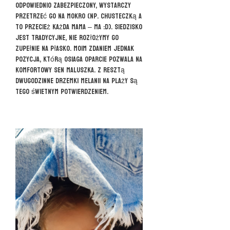
odpowiednio zabezpieczony, wystarczy
przetrzeć go na mokro (np. chusteczką a
to przecież każda mama – ma :D). Siedzisko
jest tradycyjne, nie rozłożymy go
zupełnie na płasko. Moim zdaniem jednak
pozycja, którą osiaga oparcie pozwala na
komfortowy sen maluszka. Z resztą
dwugodzinne drzemki Melanii na plaży są
tego świetnym potwierdzeniem.