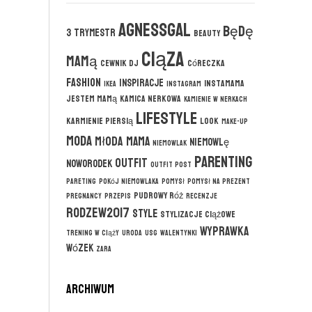
agnessgal
będę
3 trymestr
beauty
ciąza
mamą
cewnik DJ
córeczka
fashion
inspiracje
instamama
ikea
instagram
jestem mamą
kamica nerkowa
kamienie w nerkach
lifestyle
karmienie piersią
look
make-up
moda
młoda mama
niemowlę
niemowlak
parenting
outfit
noworodek
outfit post
pareting
pokój niemowlaka
pomysł
pomysł na prezent
pudrowy róż
pregnancy
przepis
recenzje
rodzew2017
style
stylizacje ciążowe
wyprawka
trening w ciąży
uroda
usg
walentynki
wózek
zara
ARCHIWUM