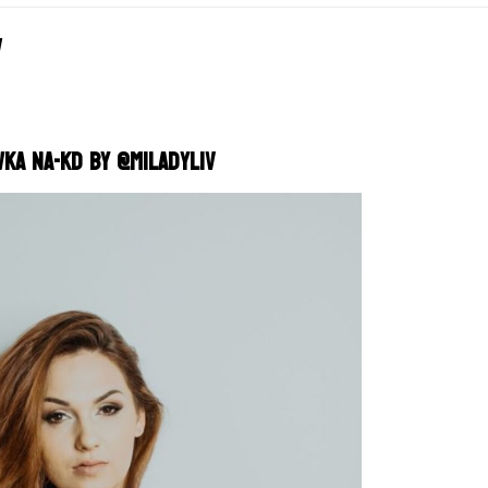
v
a NA-KD by @miladyliv