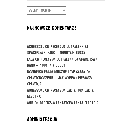
ARCHIWUM
NAJNOWSZE KOMENTARZE
agnessgal
on
Recenzja ultralekkiej
spacerówki Nano – Mountain Buggy
Lala
on
Recenzja ultralekkiej spacerówki
Nano – Mountain Buggy
Nosidełko ergonomiczne Love Carry
on
CHUSTONOSZENIE – jak wybrać pierwszą
chustę?
agnessgal
on
Recenzja laktatora Lakta
Electric
Ania
on
Recenzja laktatora Lakta Electric
Administracja