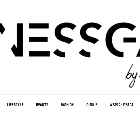
LIFESTYLE
BEAUTY
FASHION
O MNIE
WSPÓŁPRACA