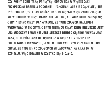
czy robiły sobie taką pamiątkę. Odpowiedź w większości
przypadków brzmiała podobnie – “chciałam, ale nie zdążyłam”, “nie
było pogody”, “źle się czułam, było mi ciężko, więc żadne zdjęcia
nie wchodziły w grę”. Mijały kolejne dni, nie wiem kiedy zaczął się
ósmy miesiąc ciąży.
Pamiętajcie, że takie zdjęcia najlepiej
wykonywać w siódmym, ósmym miesiącu ciąży, kiedy brzuszek jest
już widoczny a Wam nie jest jeszcze bardzo ciężko!
Prawda jest
taka, że dopóki sama nie będziesz w ciąży nie zrozumiesz
dolegliwości ciążowych, jestem tego świetnym przykładem. Los
chciał, że tydzień po zdjęciach wylądowałam na kilka dni w
szpitalu, więc idealnie wszystko się złożyło.