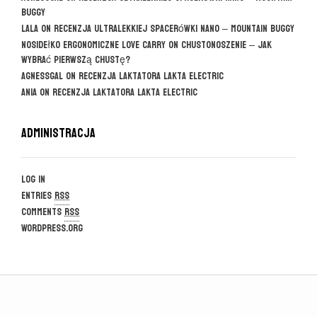
Buggy
Lala
on
Recenzja ultralekkiej spacerówki Nano – Mountain Buggy
Nosidełko ergonomiczne Love Carry
on
CHUSTONOSZENIE – jak
wybrać pierwszą chustę?
agnessgal
on
Recenzja laktatora Lakta Electric
Ania
on
Recenzja laktatora Lakta Electric
Administracja
Log in
Entries
RSS
Comments
RSS
WordPress.org