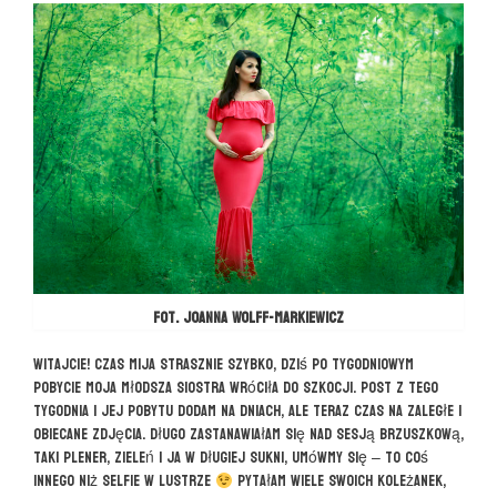
fot. Joanna Wolff-Markiewicz
Witajcie! Czas mija strasznie szybko, dziś po tygodniowym
pobycie moja młodsza siostra wróciła do Szkocji. Post z tego
tygodnia i jej pobytu dodam na dniach, ale teraz czas na zaległe i
obiecane zdjęcia. Długo zastanawiałam się nad sesją brzuszkową,
taki plener, zieleń i ja w długiej sukni, umówmy się – to coś
innego niż selfie w lustrze
Pytałam wiele swoich koleżanek,