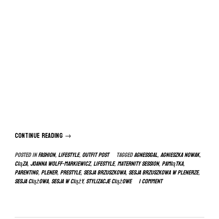
Continue reading
“Sesja
→
brzuszkowa
Posted in
FASHION
,
LIFESTYLE
,
OUTFIT POST
Tagged
agnessgal
,
agnieszka nowak
,
w
ciąza
,
joanna wolff-markiewicz
,
lifestyle
,
maternity session
,
pamiątka
,
plenerze”
parenting
,
plener
,
prestyle
,
sesja brzuszkowa
,
sesja brzuszkowa w plenerze
,
sesja ciążowa
,
sesja w ciąży
,
stylizacje ciążowe
1 Comment