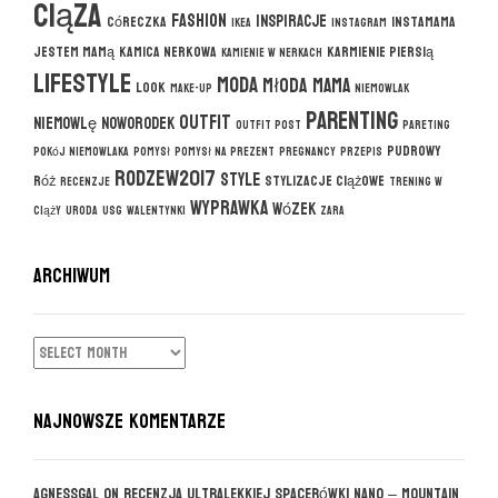
ciąza
fashion
inspiracje
córeczka
instamama
ikea
instagram
jestem mamą
kamica nerkowa
karmienie piersią
kamienie w nerkach
lifestyle
moda
młoda mama
look
make-up
niemowlak
parenting
outfit
niemowlę
noworodek
outfit post
pareting
pudrowy
pokój niemowlaka
pomysł
pomysł na prezent
pregnancy
przepis
rodzew2017
style
róż
stylizacje ciążowe
recenzje
trening w
wyprawka
wózek
ciąży
uroda
usg
walentynki
zara
ARCHIWUM
ARCHIWUM
NAJNOWSZE KOMENTARZE
agnessgal
on
Recenzja ultralekkiej spacerówki Nano – Mountain