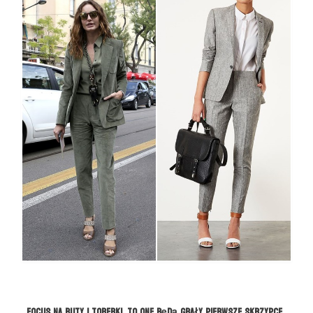
FOCUS na buty i torebki, to one będą grały pierwsze skrzypce.