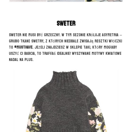
Sweter
Sweter nie musi być grzeczny. W tym sezonie króluje asymetria –
grubo tkane swetry, z których niedbale zwisają resztki włóczki
to
#musthave
. Jeżeli znajdziesz w sklepie taki, który mogłaby
uszyć Ci babcia, to trafiłaś idealnie! Wyszywane motywy kwiatowe
nadal na plus.