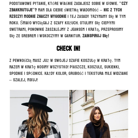
Podstawowe pytanie, które właśnie zadajesz sobie w głowie.
“Czy
zbankrutuje”?
Mam dla Ciebie świetną wiadomość –
nic z tych
rzeczy! Modnie znaczy wygodnie
i tej zasady trzymamy się w tym
roku. Śmiało wyciągaj z szafy kożuch. Otulimy się ciepłymi
swetrami, ponownie zaszalejmy z jeansem i kratą, przeprosimy
się ze srebrem i wskoczymy w garnitur.
Zainspiruj się!
Check in!
Z pewnością masz już w swojej szafie koszulę w kratę. Tym
razem w kratę nosimy wszystko! Płaszcze, koszule, sukienki,
spodnie i spódnice. Każdy kolor, grubość i tekstura mile widziane
– szalej, mixuj!