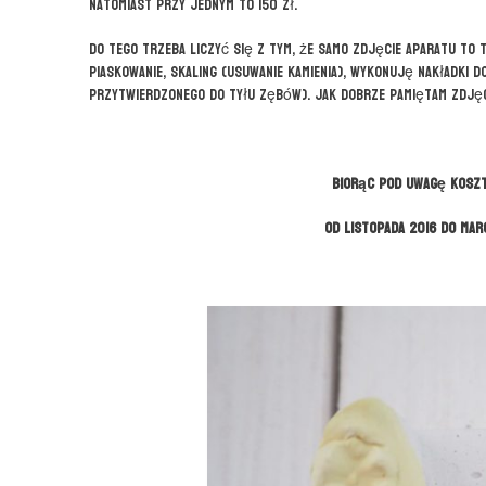
natomiast przy jednym to 150 zł.
Do tego trzeba liczyć się z tym, że samo zdjęcie aparatu t
piaskowanie, skaling (usuwanie kamienia), wykonuję nakładki d
przytwierdzonego do tyłu zębów). Jak dobrze pamiętam zdjęc
Biorąc pod uwagę koszty
od listopada 2016 do mar