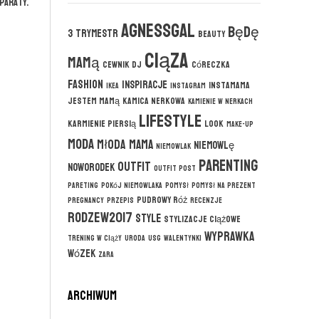
paraty.
agnessgal
będę
3 trymestr
beauty
ciąza
mamą
cewnik DJ
córeczka
fashion
inspiracje
instamama
ikea
instagram
jestem mamą
kamica nerkowa
kamienie w nerkach
lifestyle
karmienie piersią
look
make-up
moda
młoda mama
niemowlę
niemowlak
parenting
outfit
noworodek
outfit post
pareting
pokój niemowlaka
pomysł
pomysł na prezent
pudrowy róż
pregnancy
przepis
recenzje
rodzew2017
style
stylizacje ciążowe
wyprawka
trening w ciąży
uroda
usg
walentynki
wózek
zara
ARCHIWUM