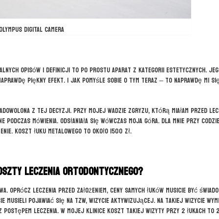
OLYMPUS DIGITAL CAMERA
lnych opisów i definicji to po prostu aparat z kategorii estetycznych. Jeg
naprawdę piękny efekt. I jak pomyśle sobie o tym teraz – to naprawdę mi si
 zadowolona z tej decyzji. Przy mojej wadzie zgryzu, którą miałam przed lec
e podczas mówienia. Odsłaniała się wówczas moja góra. Dla mnie przy codzi
enie. Koszt łuku metalowego to około 1500 zł.
oszty leczenia ortodontycznego?
wa. Oprócz leczenia przed założeniem, ceny samych łuków musicie być świadom
e musieli pojawiać się na tzw, wizycie aktywizującej. Na takiej wizycie wymi
z postępem leczenia. W mojej klinice koszt takiej wizyty przy 2 łukach to 2