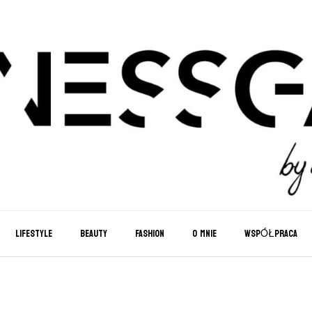
LIFESTYLE
BEAUTY
FASHION
O MNIE
WSPÓŁPRACA