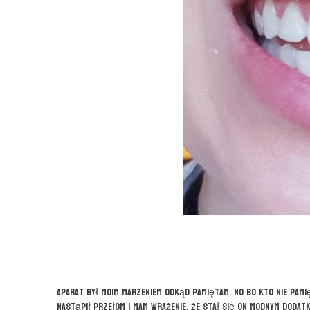
Aparat był moim marzeniem odkąd pamiętam. No bo kto nie pamię
nastąpił przełom i mam wrażenie, że stał się on modnym dodat