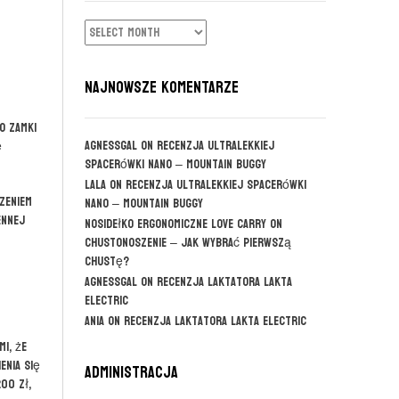
ARCHIWUM
NAJNOWSZE KOMENTARZE
o zamki
agnessgal
on
Recenzja ultralekkiej
ę
spacerówki Nano – Mountain Buggy
Lala
on
Recenzja ultralekkiej spacerówki
zeniem
Nano – Mountain Buggy
ennej
Nosidełko ergonomiczne Love Carry
on
CHUSTONOSZENIE – jak wybrać pierwszą
chustę?
agnessgal
on
Recenzja laktatora Lakta
Electric
Ania
on
Recenzja laktatora Lakta Electric
i, że
enia się
Administracja
00 zł,