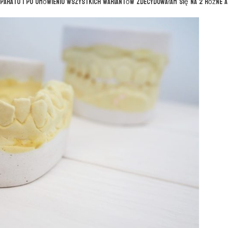
paratu i po omówieniu wszystkich wariantów zdecydowałam się na 2 różne a