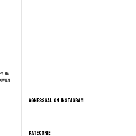
y. Na
powiem
AgnessGal on Instagram
KATEGORIE