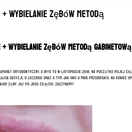
e + wybielanie zębów metodą
e + wybielanie zębów metodą gabinetową
 aparat ortodontyczny. A było to w listopadzie 2016, na początku mojej ciąż
ęcia decyzji, o leczeniu oraz o tym jak ono u mnie przebiegało. Na koniec o
ałam zęby już po jego zdjęciu. Zaczynamy!