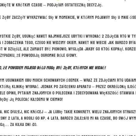
ągnięte w krótkim czasie – podjęłam ostateczną decyzję.
 zęby zaczęły wykrzywiać się w momencie, w którym pojawiły się u mnie óse
ystkie zęby, usunąć nawet najmniejsze ubytki i wykonać 2 zdjęcia RTG w t
i zobaczenia tego, czego nie widzimy okiem. Nawet nie wiecie jak bardzo był
st w dziąśle, ale zamiast być pionowo, wygląda jakby go ktoś kopnął. Korze
rzypadku, że powodują ogromne bóle głowy.
o, że powodem mojego bólu mogą być zęby, których nie widać!
ym usuwaniem obu moich schowanych ósemek – wraz ze zdjęciami RTG udałam
którą klinikę wybrać. Jednak po założeniu aparatu – przez określoną iloś
ele opinii, pytałam znajomych o polecenia i zdecydowana większość stawiała 
 będę ją polecać każdemu w ciemno!
. Nic dłużej, nic krócej – ja lubię takie konkrety. Wielu znajomych strasz
ny 2 lata, a nosili go np. 4 lata. Bardzo zależało mi na czasie, bo swój wy
ą… za kilka dni :D).