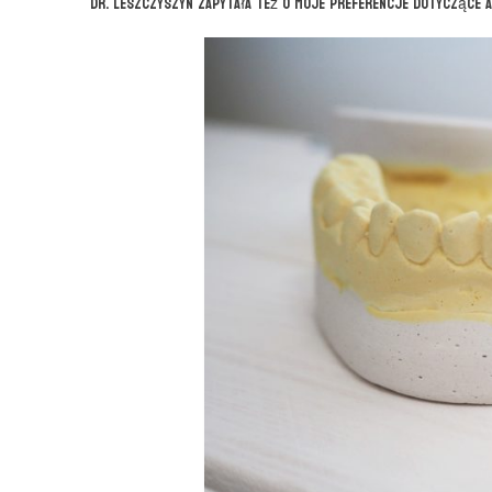
Dr. Leszczyszyn zapytała też o moje preferencje dotyczące a