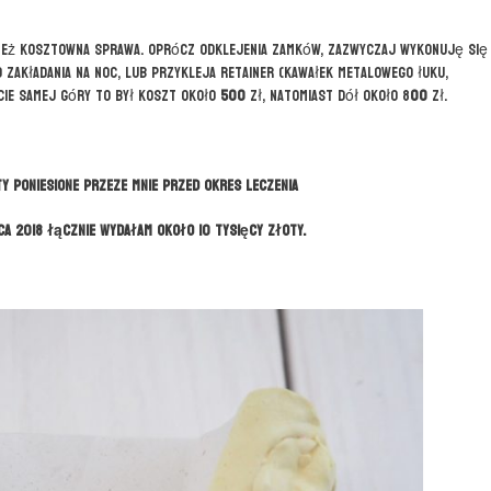
o też kosztowna sprawa. Oprócz odklejenia zamków, zazwyczaj wykonuję się
o zakładania na noc, lub przykleja retainer (kawałek metalowego łuku,
ie samej góry to był koszt około
500
zł, natomiast dół około 8
00
zł.
 poniesione przeze mnie przed okres leczenia
ca 2018 łącznie wydałam około 10 tysięcy złoty.