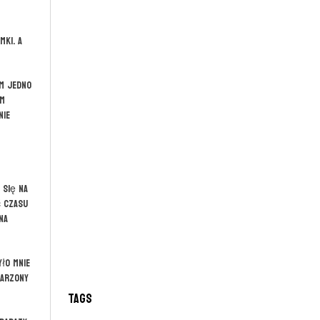
mki. A
ym jedno
am
nie
 się na
ć czasu
na
yło mnie
marzony
Tags