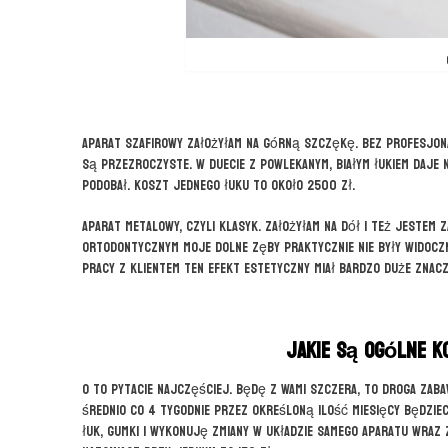
Aparat szafirowy założyłam na górną szczękę. Bez profesjona
są przezroczyste. W duecie z powlekanym, białym łukiem daje 
podobał. Koszt jednego łuku to około 2500 zł.
Aparat metalowy, czyli klasyk. Założyłam na dół i też jestem
ortodontycznym moje dolne zęby praktycznie nie były widoczn
pracy z klientem ten efekt estetyczny miał bardzo duże znacz
Jakie są ogólne k
O to pytacie najczęściej. Będę z Wami szczera, to droga zaba
średnio co 4 tygodnie przez określoną ilość miesięcy będzieci
łuk, gumki i wykonuję zmiany w układzie samego aparatu wraz 