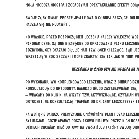
moja młodsza siostra i zobaczyłam spektakularne efekty osi
Swoje zęby miałam proste jeśli mowa o górnej szczęce. Dolne
raczej się nie pojawiły…
No właśnie. Przed rozpoczęciem leczenia należy wyleczyć wsz
panoramiczne. Są one niezbędne do opracowania planu leczenia 
zdziwiona, gdy okazało się, że mam tzw. ósemki leżące. Ząb je
wrastają w bok szczęki i może zdarzyć się tak jak w moim p
Wcześniej w życiu bym nie wpadła na t
Po wykonaniu ww kompleksowego leczenia, wraz z chirurgiczn
konsultację do ortodonty. Baardzo długo zastanawiałam się, 
– wracamy do kliniki na wizyty tzw. aktywizujące. Czytałam wi
Ortodent. Na konsultację trafiłam do dr. Anny Leszczyszyn i
Na wstępie bardzo precyzyjnie omówiłyśmy plan i czas leczenia
sytuacjami, gdzie aparat początkowo miał być przez nich noszo
uśmiech chciałam mieć gotowy na swój ślub (który swoją drog