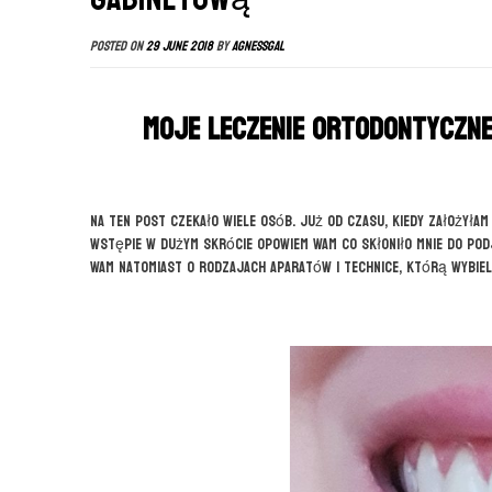
Posted on
29 June 2018
by
agnessgal
Moje leczenie ortodontyczn
Na ten post czekało wiele osób. Już od czasu, kiedy założyłam
wstępie w dużym skrócie opowiem Wam co skłoniło mnie do podj
Wam natomiast o rodzajach aparatów i technice, którą wybiel