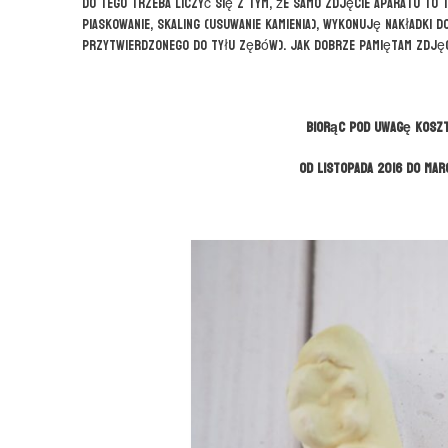
Do tego trzeba liczyć się z tym, że samo zdjęcie aparatu t
piaskowanie, skaling (usuwanie kamienia), wykonuję nakładki d
przytwierdzonego do tyłu zębów). Jak dobrze pamiętam zdjęc
Biorąc pod uwagę koszty
od listopada 2016 do mar