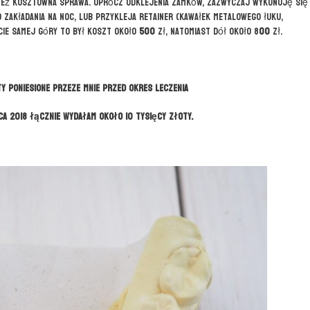
o też kosztowna sprawa. Oprócz odklejenia zamków, zazwyczaj wykonuję się
o zakładania na noc, lub przykleja retainer (kawałek metalowego łuku,
ie samej góry to był koszt około
500
zł, natomiast dół około 8
00
zł.
 poniesione przeze mnie przed okres leczenia
ca 2018 łącznie wydałam około 10 tysięcy złoty.