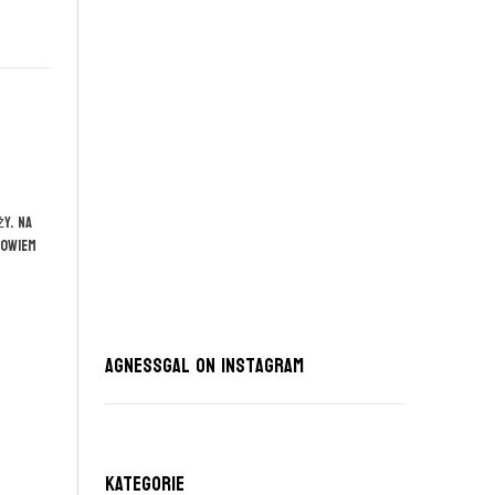
y. Na
powiem
AgnessGal on Instagram
KATEGORIE