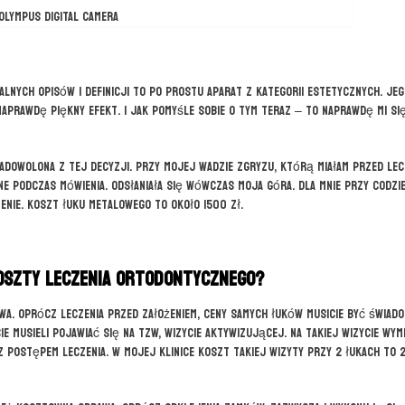
OLYMPUS DIGITAL CAMERA
lnych opisów i definicji to po prostu aparat z kategorii estetycznych. Jeg
naprawdę piękny efekt. I jak pomyśle sobie o tym teraz – to naprawdę mi si
 zadowolona z tej decyzji. Przy mojej wadzie zgryzu, którą miałam przed lec
e podczas mówienia. Odsłaniała się wówczas moja góra. Dla mnie przy codzi
enie. Koszt łuku metalowego to około 1500 zł.
oszty leczenia ortodontycznego?
wa. Oprócz leczenia przed założeniem, ceny samych łuków musicie być świadom
e musieli pojawiać się na tzw, wizycie aktywizującej. Na takiej wizycie wymi
z postępem leczenia. W mojej klinice koszt takiej wizyty przy 2 łukach to 2