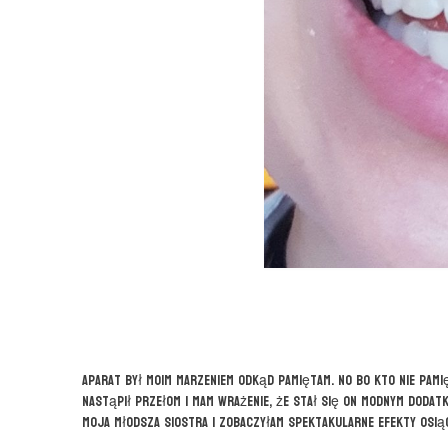
Aparat był moim marzeniem odkąd pamiętam. No bo kto nie pamię
nastąpił przełom i mam wrażenie, że stał się on modnym dodat
moja młodsza siostra i zobaczyłam spektakularne efekty osi