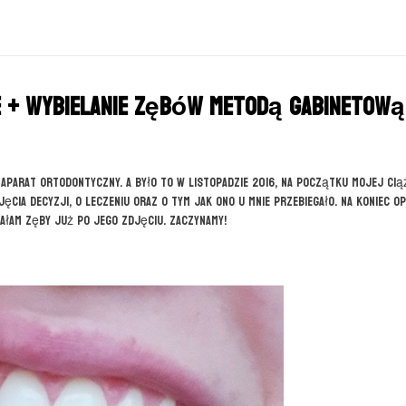
e + wybielanie zębów metodą gabinetową
 aparat ortodontyczny. A było to w listopadzie 2016, na początku mojej ciąż
ęcia decyzji, o leczeniu oraz o tym jak ono u mnie przebiegało. Na koniec o
ałam zęby już po jego zdjęciu. Zaczynamy!