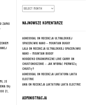
ARCHIWUM
NAJNOWSZE KOMENTARZE
o zamki
ę
agnessgal
on
Recenzja ultralekkiej
zeniem
spacerówki Nano – Mountain Buggy
ennej
Lala
on
Recenzja ultralekkiej spacerówki
Nano – Mountain Buggy
Nosidełko ergonomiczne Love Carry
on
CHUSTONOSZENIE – jak wybrać pierwszą
chustę?
agnessgal
on
Recenzja laktatora Lakta
Electric
i, że
Ania
on
Recenzja laktatora Lakta Electric
enia się
00 zł,
Administracja