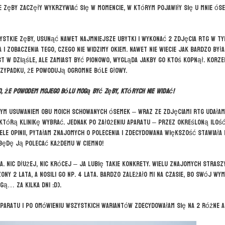
 zęby zaczęły wykrzywiać się w momencie, w którym pojawiły się u mnie óse
ystkie zęby, usunąć nawet najmniejsze ubytki i wykonać 2 zdjęcia RTG w t
i zobaczenia tego, czego nie widzimy okiem. Nawet nie wiecie jak bardzo był
st w dziąśle, ale zamiast być pionowo, wygląda jakby go ktoś kopnął. Korze
rzypadku, że powodują ogromne bóle głowy.
o, że powodem mojego bólu mogą być zęby, których nie widać!
ym usuwaniem obu moich schowanych ósemek – wraz ze zdjęciami RTG udałam
którą klinikę wybrać. Jednak po założeniu aparatu – przez określoną iloś
ele opinii, pytałam znajomych o polecenia i zdecydowana większość stawiała 
 będę ją polecać każdemu w ciemno!
. Nic dłużej, nic krócej – ja lubię takie konkrety. Wielu znajomych strasz
ny 2 lata, a nosili go np. 4 lata. Bardzo zależało mi na czasie, bo swój wy
ą… za kilka dni :D).
paratu i po omówieniu wszystkich wariantów zdecydowałam się na 2 różne a