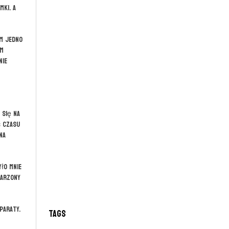
mki. A
ym jedno
am
nie
 się na
ć czasu
na
yło mnie
marzony
paraty.
Tags