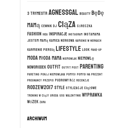
agnessgal
będę
3 trymestr
beauty
ciąza
mamą
cewnik DJ
córeczka
fashion
inspiracje
instamama
ikea
instagram
jestem mamą
kamica nerkowa
kamienie w nerkach
lifestyle
karmienie piersią
look
make-up
moda
młoda mama
niemowlę
niemowlak
parenting
outfit
noworodek
outfit post
pareting
pokój niemowlaka
pomysł
pomysł na prezent
pudrowy róż
pregnancy
przepis
recenzje
rodzew2017
style
stylizacje ciążowe
wyprawka
trening w ciąży
uroda
usg
walentynki
wózek
zara
ARCHIWUM