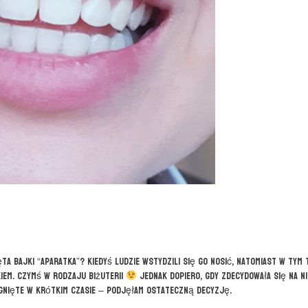
ta bajki “Aparatka”? Kiedyś ludzie wstydzili się go nosić, natomiast w tym 
kiem. Czymś w rodzaju biżuterii
Jednak dopiero, gdy zdecydowała się na n
ągnięte w krótkim czasie – podjęłam ostateczną decyzję.