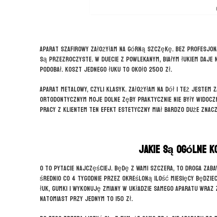
Aparat szafirowy założyłam na górną szczękę. Bez profesjona
są przezroczyste. W duecie z powlekanym, białym łukiem daje 
podobał. Koszt jednego łuku to około 2500 zł.
Aparat metalowy, czyli klasyk. Założyłam na dół i też jestem
ortodontycznym moje dolne zęby praktycznie nie były widoczn
pracy z klientem ten efekt estetyczny miał bardzo duże znacz
Jakie są ogólne k
O to pytacie najczęściej. Będę z Wami szczera, to droga zaba
średnio co 4 tygodnie przez określoną ilość miesięcy będzieci
łuk, gumki i wykonuję zmiany w układzie samego aparatu wraz 
natomiast przy jednym to 150 zł.