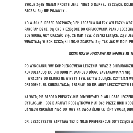
Swoje zęby miałam proste jeśli mowa o górnej szczęce. Dolne
raczej się nie pojawiły…
No właśnie. Przed rozpoczęciem leczenia należy wyleczyć wsz
panoramiczne. Są one niezbędne do opracowania planu leczenia 
zdziwiona, gdy okazało się, że mam tzw. ósemki leżące. Ząb je
wrastają w bok szczęki i może zdarzyć się tak jak w moim p
Wcześniej w życiu bym nie wpadła na t
Po wykonaniu ww kompleksowego leczenia, wraz z chirurgiczn
konsultację do ortodonty. Baardzo długo zastanawiałam się, 
– wracamy do kliniki na wizyty tzw. aktywizujące. Czytałam wi
Ortodent. Na konsultację trafiłam do dr. Anny Leszczyszyn i
Na wstępie bardzo precyzyjnie omówiłyśmy plan i czas leczenia
sytuacjami, gdzie aparat początkowo miał być przez nich noszo
uśmiech chciałam mieć gotowy na swój ślub (który swoją drog
Dr. Leszczyszyn zapytała też o moje preferencje dotyczące a