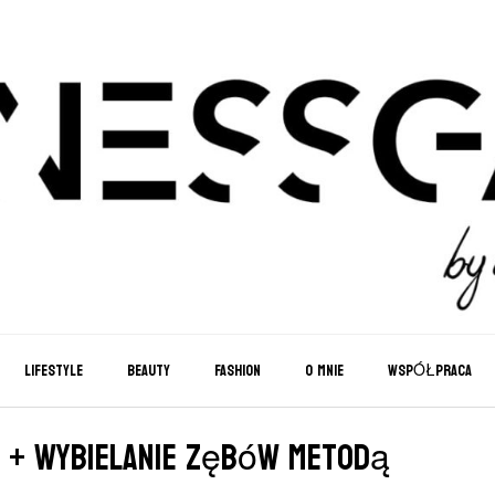
LIFESTYLE
BEAUTY
FASHION
O MNIE
WSPÓŁPRACA
e + wybielanie zębów metodą